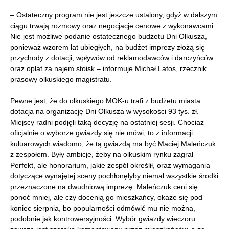
– Ostateczny program nie jest jeszcze ustalony, gdyż w dalszym
ciągu trwają rozmowy oraz negocjacje cenowe z wykonawcami.
Nie jest możliwe podanie ostatecznego budżetu Dni Olkusza,
ponieważ wzorem lat ubiegłych, na budżet imprezy złożą się
przychody z dotacji, wpływów od reklamodawców i darczyńców
oraz opłat za najem stoisk – informuje Michał Latos, rzecznik
prasowy olkuskiego magistratu.
Pewne jest, że do olkuskiego MOK-u trafi z budżetu miasta
dotacja na organizację Dni Olkusza w wysokości 93 tys. zł.
Miejscy radni podjęli taką decyzję na ostatniej sesji. Chociaż
oficjalnie o wyborze gwiazdy się nie mówi, to z informacji
kuluarowych wiadomo, że tą gwiazdą ma być Maciej Maleńczuk
z zespołem. Były ambicje, żeby na olkuskim rynku zagrał
Perfekt, ale honorarium, jakie zespół określił, oraz wymagania
dotyczące wynajętej sceny pochłonęłyby niemal wszystkie środki
przeznaczone na dwudniową imprezę. Maleńczuk ceni się
ponoć mniej, ale czy docenią go mieszkańcy, okaże się pod
koniec sierpnia, bo popularności odmówić mu nie można,
podobnie jak kontrowersyjności. Wybór gwiazdy wieczoru