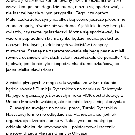
zawsze jest szeroko komentowany przez mieszkańców, a że
wszystkim gustom dogodzić trudno, można się spodziewać, iż
nie inaczej będzie w tym przypadku. Tego, czy oprócz
Maleńczuka zobaczymy na olkuskiej scenie jeszcze jakieś inne
znane zespoły, również nie wiadomo. A jeśli tak, to czy będą to
gwiazdy, czy raczej gwiazdeczki. Można się spodziewać, że
wzorem poprzednich lat, na rynku będzie można posłuchać
naszych lokalnych, uzdolnionych wokalistów i zespoły
muzyczne. Szansę na zaprezentowanie się będą pewnie mieli
również uczniowie olkuskich szkół i przedszkoli. Co ponadto? Na
tę chwilę jest to nie tyle niespodzianka dla mieszkańców, co
jedna wielka niewiadoma.
Z wieści płynących z magistratu wynika, że w tym roku nie
będzie również Turnieju Rycerskiego na zamku w Rabsztynie.
Na jego organizację już w zeszłym roku MOK dostał dotację z
Urzędu Marszałkowskiego, ale nie miał okazji z niej skorzystać.
– Z uwagi na trwające na zamku prace, Turniej Rycerski w
klasycznej formie nie odbędzie się. Planowana jest jednak
organizacja otwarcia zamku w Rabsztynie, co nastąpi po
oddaniu obiektu do użytkowania – poinformował rzecznik
prasowy Urzędu Miasta i Gminy w Olkuszu.