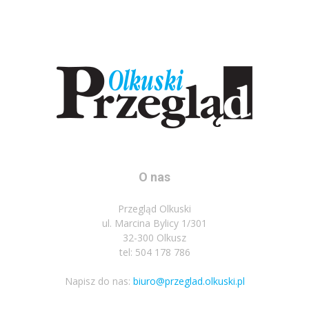
O nas
Przegląd Olkuski
ul. Marcina Bylicy 1/301
32-300 Olkusz
tel: 504 178 786
Napisz do nas:
biuro@przeglad.olkuski.pl