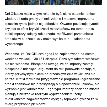
Dni Olkusza miało w tym roku nie być, ale w ostatnich dniach
włodarze i rada gminy zmienili zdanie i masowa impreza na
olkuskim rynku jednak się odbędzie. Otwarte pozostaje pytanie,
czy jest to efekt krytyki części mieszkańców na temat braku
takiej imprezy kolejny rok z rzędu, możliwości przesunięcia
środków w budżecie, czy może wynika to z… kalendarza
wyborczego.
Wiadomo, że Dni Olkusza będą i są zaplanowane na ostatni
weekend wakacji – 30 i 31 sierpnia. Poza tym faktem właściwie
nic nie wiadomo. Biorąc pod uwagę, że do imprezy zostały
niespełna 2 miesiące, argument do ręki ponownie dostają ci,
którzy przychylnym okiem na przedsięwzięcia w Olkuszu nie
patrzą. Krótki termin na przygotowanie programu i ograniczone
środki finansowe nie przesądzają o niepowodzeniu planów, ale
wyzwanie jest karkołomne. Tego typu imprezy ościenne miasta
planują z nierzadko rocznym wyprzedzeniem, żeby
mieszkańcom zagwarantować występy topowych gwiazd za w
miarę przyzwoite pieniądze.