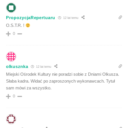
PropozycjaRepertuaru
12 lat temu
O.S.T.R. !
0
olkusznka
12 lat temu
Miejski Ośrodek Kultury nie poradzi sobie z Dniami Olkusza.
Słaba kadra. Widać po zaproszonych wykonawcach. Tytuł
sam mówi za wszystko.
0