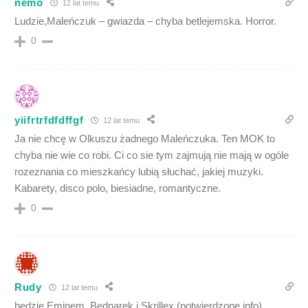
nemo
12 lat temu
Ludzie,Maleńczuk – gwiazda – chyba betlejemska. Horror.
0
yiifrtrfdfdffgf
12 lat temu
Ja nie chcę w Olkuszu żadnego Maleńczuka. Ten MOK to
chyba nie wie co robi. Ci co sie tym zajmują nie mają w ogóle
rozeznania co mieszkańcy lubią słuchać, jakiej muzyki.
Kabarety, disco polo, biesiadne, romantyczne.
0
Rudy
12 lat temu
będzie Eminem, Bednarek i Skrillex (potwierdzone info)