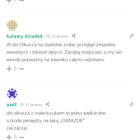
0
kulawy dziadek
12 lat temu
W dni Olkusza na stadionie zrobic przegląd zespołów
weselnych i orkiestr dętych. Zarobią miejscowi, a my sie
wesoło pobawimy na trawniku całymi rodzinami.
0
asdf
12 lat temu
dni olkusza z maleńczukiem to jedno wielkie dno.
szkoda pieniędzy na taką „GWIAZDE”
żal żal żal
0