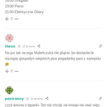
18:00 Uniqplan
19:00 Piersi
21:00 Elektryczne Gitary
0
theon
12 lat temu
No juz tak na tego Maleńczuka nie plujcie, bo dostaniecie
występy gospodyń wiejskich plus pogadankę pani z sanepidu
0
postronny
12 lat temu
czyli artysta z łapanki. Ten nie chciał, na innego nie stać więc