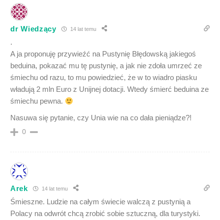
dr Wiedzący
14 lat temu
.
A ja proponuję przywieźć na Pustynię Błędowską jakiegoś
beduina, pokazać mu tę pustynię, a jak nie zdoła umrzeć ze
śmiechu od razu, to mu powiedzieć, że w to wiadro piasku
władują 2 mln Euro z Unijnej dotacji. Wtedy śmierć beduina ze
śmiechu pewna.
Nasuwa się pytanie, czy Unia wie na co dała pieniądze?!
0
Arek
14 lat temu
Śmieszne. Ludzie na całym świecie walczą z pustynią a
Polacy na odwrót chcą zrobić sobie sztuczną, dla turystyki.