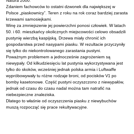
Natura 2000.
Zdaniem fachowców to ostatni dzwonek dla największej w
Polsce „piaskownicy”. Teren z roku na rok coraz bardziej zarasta
krzewami samosiejkami.
Winę za zmniejszenie jej powierzchni ponosi człowiek. W latach
50. i 60. mieszkańcy okolicznych miejscowości celowo obsadzili
pustynię wierzbą kaspijską. Drzewa miały chronić ich
gospodarstwa przed nasypami piasku. W rezultacie przyczyniły
się tylko do niekontrolowanego zarastania pustyni.
Poważnym problemem a jednocześnie zagrożeniem są
niewypały. Od kilkudziesięciu lat pustynia wykorzystywana jest
tylko do skoków, wcześniej jednak polska armia i Luftwaffe
wypróbowywały tu różne rodzaje broni, od pocisków V1 po
bomby kasetonowe. Część pustyni oczyszczono z niewypałów,
jednak od czasu do czasu nadal można tam natrafić na
niebezpieczne znaleziska.
Dlatego to właśnie od oczyszczenia piasku z niewybuchów
muszą rozpocząć się prace rekultywacyjne.