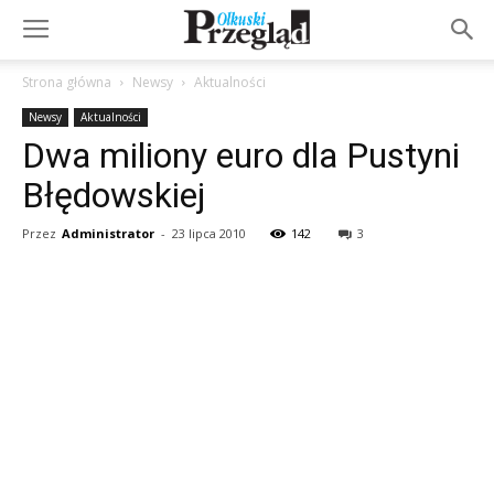
Strona główna
Newsy
Aktualności
Newsy
Aktualności
Dwa miliony euro dla Pustyni
Błędowskiej
Przez
Administrator
-
23 lipca 2010
142
3