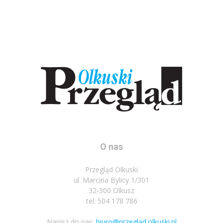
O nas
Przegląd Olkuski
ul. Marcina Bylicy 1/301
32-300 Olkusz
tel: 504 178 786
Napisz do nas:
biuro@przeglad.olkuski.pl