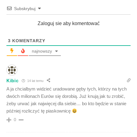
Subskrybuj
Zaloguj sie aby komentować
3
KOMENTARZY
najnowszy
Kibic
14 lat temu
A ja chcialbym widzieć uradowane gęby tych, którzy na tych
dwóch milionach Eurów się dorobią. Już knują jak tu zrobić,
żeby urwać jak najwięcej dla siebie… bo kto będzie w stanie
później rozliczyć tę piaskownicę
0