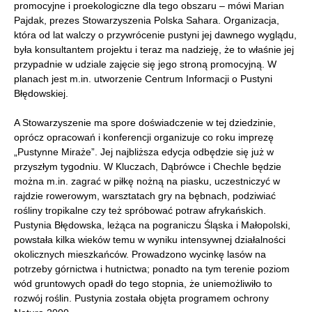
promocyjne i proekologiczne dla tego obszaru – mówi Marian
Pajdak, prezes Stowarzyszenia Polska Sahara. Organizacja,
która od lat walczy o przywrócenie pustyni jej dawnego wyglądu,
była konsultantem projektu i teraz ma nadzieję, że to właśnie jej
przypadnie w udziale zajęcie się jego stroną promocyjną. W
planach jest m.in. utworzenie Centrum Informacji o Pustyni
Błędowskiej.
A Stowarzyszenie ma spore doświadczenie w tej dziedzinie,
oprócz opracowań i konferencji organizuje co roku imprezę
„Pustynne Miraże”. Jej najbliższa edycja odbędzie się już w
przyszłym tygodniu. W Kluczach, Dąbrówce i Chechle będzie
można m.in. zagrać w piłkę nożną na piasku, uczestniczyć w
rajdzie rowerowym, warsztatach gry na bębnach, podziwiać
rośliny tropikalne czy też spróbować potraw afrykańskich.
Pustynia Błędowska, leżąca na pograniczu Śląska i Małopolski,
powstała kilka wieków temu w wyniku intensywnej działalności
okolicznych mieszkańców. Prowadzono wycinkę lasów na
potrzeby górnictwa i hutnictwa; ponadto na tym terenie poziom
wód gruntowych opadł do tego stopnia, że uniemożliwiło to
rozwój roślin. Pustynia została objęta programem ochrony