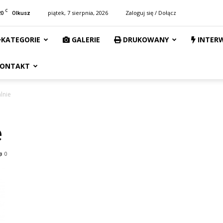
C
20
piątek, 7 sierpnia, 2026
Zaloguj się / Dołącz
Olkusz
KATEGORIE
GALERIE
DRUKOWANY
INTER
ONTAKT
alnie
e
0