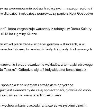
zy na wypromowanie potraw tradycyjnych naszego regionu i
atów dla dzieci i młodzieży poprowadzą panie z Koła Gospodyń
eni”, która zorganizuje warsztaty z robotyki w Domu Kultury
 6-13 lat z gminy Klucze.
enu wokół placu zabaw w parku górnym w Kluczach, a w
 nasadzeń drzew, krzewów liściastych i iglastych okrywowych
anizowanie i przeprowadzenie wykładów z tematyki zdrowego
a Talerzu’’. Odbędzie się też indywidualna konsultacja z
 spotkania z policjantem i strażakiem dotyczące
ekt jest skierowany do całej społeczności, głównie do osób
su, m. in. na warsztatach z rękodzieła.
łymi wychowankami placówki, a także ze wszystkimi dziećmi