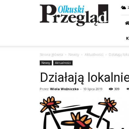
Przegląd
Olkuski
K
Strona główna
Newsy
Aktualności
Działają lok
Newsy
Aktualności
Działają lokalni
Przez
Wiola Woźniczko
-
10 lipca 2019
309