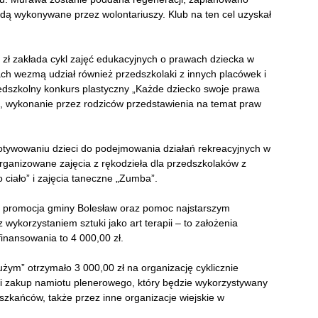
dą wykonywane przez wolontariuszy. Klub na ten cel uzyskał
 zł zakłada cykl zajęć edukacyjnych o prawach dziecka w
ach wezmą udział również przedszkolaki z innych placówek i
edszkolny konkurs plastyczny „Każde dziecko swoje prawa
, wykonanie przez rodziców przedstawienia na temat praw
zmotywowaniu dzieci do podejmowania działań rekreacyjnych w
rganizowane zajęcia z rękodzieła dla przedszkolaków z
 ciało” i zajęcia taneczne „Zumba”.
, promocja gminy Bolesław oraz pomoc najstarszym
korzystaniem sztuki jako art terapii – to założenia
inansowania to 4 000,00 zł.
m” otrzymało 3 000,00 zł na organizację cyklicznie
 i zakup namiotu plenerowego, który będzie wykorzystywany
kańców, także przez inne organizacje wiejskie w