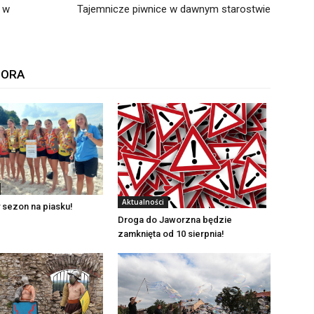
 w
Tajemnicze piwnice w dawnym starostwie
TORA
Aktualności
 sezon na piasku!
Droga do Jaworzna będzie
zamknięta od 10 sierpnia!