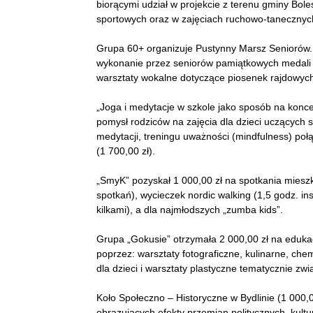
biorącymi udział w projekcie z terenu gminy Bol
sportowych oraz w zajęciach ruchowo-tanecznych –
Grupa 60+ organizuje Pustynny Marsz Seniorów. 
wykonanie przez seniorów pamiątkowych medali
warsztaty wokalne dotyczące piosenek rajdowych.
„Joga i medytacje w szkole jako sposób na koncen
pomysł rodziców na zajęcia dla dzieci uczących s
medytacji, treningu uważności (mindfulness) poł
(1 700,00 zł).
„SmyK” pozyskał 1 000,00 zł na spotkania mieszka
spotkań), wycieczek nordic walking (1,5 godz. i
kilkami), a dla najmłodszych „zumba kids”.
Grupa „Gokusie” otrzymała 2 000,00 zł na eduk
poprzez: warsztaty fotograficzne, kulinarne, che
dla dzieci i warsztaty plastyczne tematycznie zw
Koło Społeczno – Historyczne w Bydlinie (1 000,00
obrazujących efekty przemian politycznych, kultu