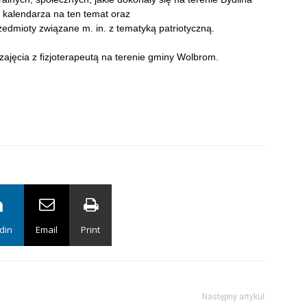
ję kalendarza na ten temat oraz
zedmioty związane m. in. z tematyką patriotyczną.
 zajęcia z fizjoterapeutą na terenie gminy Wolbrom.
din
Email
Print
Następny artykuł