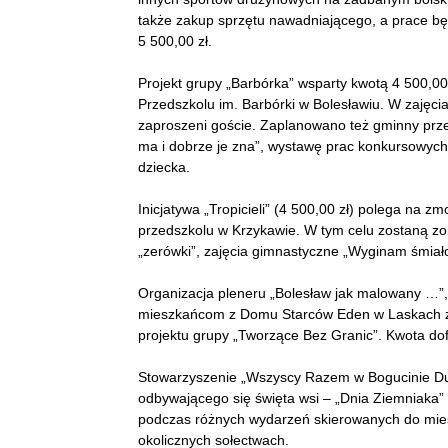
także zakup sprzętu nawadniającego, a prace bę
5 500,00 zł.
Projekt grupy „Barbórka” wsparty kwotą 4 500,00
Przedszkolu im. Barbórki w Bolesławiu. W zajęci
zaproszeni goście. Zaplanowano też gminny prz
ma i dobrze je zna”, wystawę prac konkursowych
dziecka.
Inicjatywa „Tropicieli” (4 500,00 zł) polega na 
przedszkolu w Krzykawie. W tym celu zostaną zo
„zerówki”, zajęcia gimnastyczne „Wyginam śmiało
Organizacja pleneru „Bolesław jak malowany …”
mieszkańcom z Domu Starców Eden w Laskach z wy
projektu grupy „Tworzące Bez Granic”. Kwota dof
Stowarzyszenie „Wszyscy Razem w Bogucinie Duży
odbywającego się święta wsi – „Dnia Ziemniaka”
podczas różnych wydarzeń skierowanych do miesz
okolicznych sołectwach.