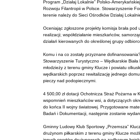
Program „Działaj Lokalnie” Polsko-Amerykańskie
Rozwoju Filantropii w Polsce. Stowarzyszenie 
terenie należy do Sieci Ośrodków Działaj Lokalni
Oceniając zgłoszone projekty komisja brała pod 
realizacji; współdziałanie mieszkańców, samorzą
działań kierowanych do określonej grupy odbiorc
Komu i na co zostały przyznane dofinansowania
Stowarzyszenie Turystyczno – Wędkarskie Biała 
młodzieży z terenu gminy Klucze i powiatu olku
wędkarskich poprzez rewitalizację jednego dom
pieczy nad podopiecznymi.
4 500,00 zł dotacji Ochotnicza Straż Pożarna w
wspomnień mieszkańców wsi, a dotyczących okre
do końca II wojny światowej. Przygotowane mater
Badań i Dokumentacji, następnie zostanie wydana
Gminny Ludowy Klub Sportowy „Przemsza” Klucze
drużynom piłkarskim z terenu gminy Klucze możl
innych sportów drużynowych na zadbanym boisk