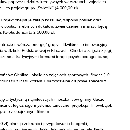
esław poprzez udział w kreatywnych warsztatach, zajęciach
 to projekt grupy „Świetliki” (4 000,00 zł).
Projekt obejmuje zakup koszulek, wspólny posiłek oraz
 w postaci srebrnych dukatów. Zwieńczeniem marszu będą
 Kwota dotacji to 2 500,00 zł.
trację i twórczą energię” grupy „ Ekvilibro” to innowacyjny
ię w Szkole Podstawowej w Kluczach. Chodzi o zajęcia z jogi,
ączone z tradycyjnymi formami terapii psychopedagogicznej
ńców Cieślina i okolic na zajęciach sportowych: fitness (10
nstruktażu z instruktorem + samodzielne grupowe spacery z
ację artystyczną najmłodszych mieszkańców gminy Klucze
miczne, logicznego myślenia, taneczne, projekcje filmów/bajek
iązane z obejrzanym filmem.
 zł) planuje zebranie i przygotowanie fotografii,
ralnych, społecznych, jakie dokonały się na terenie Bydlina