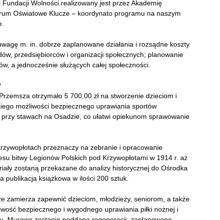
j Fundacji Wolności realizowany jest przez Akademię
Forum Oświatowe Klucze – koordynato programu na naszym
e.
uwagę m. in. dobrze zaplanowane działania i rozsądne koszty
dów, przedsiębiorców i organizacji społecznych; planowanie
ów, a jednocześnie służących całej społeczności.
?
Przemsza otrzymało 5 700,00 zł na stworzenie dzieciom i
skiego możliwości bezpiecznego uprawiania sportów
u przy stawach na Osadzie, co ułatwi opiekunom sprawowanie
 Krzywopłotach przeznaczy na zebranie i opracowanie
su bitwy Legionów Polskich pod Krzywopłotami w 1914 r. aż
iały zostaną przekazane do analizy historycznej do Ośrodka
 publikacja książkowa w ilości 200 sztuk.
 zamierza zapewnić dzieciom, młodzieży, seniorom, a także
iwość bezpiecznego i wygodnego uprawiania piłki nożnej i
u. Murawa zostanie poddana regeneracji, zaplanowano