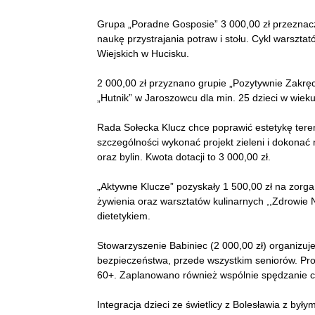
Grupa „Poradne Gosposie” 3 000,00 zł przeznac
naukę przystrajania potraw i stołu. Cykl warszt
Wiejskich w Hucisku.
2 000,00 zł przyznano grupie „Pozytywnie Zakręc
„Hutnik” w Jaroszowcu dla min. 25 dzieci w wieku
Rada Sołecka Klucz chce poprawić estetykę ter
szczególności wykonać projekt zieleni i dokonać
oraz bylin. Kwota dotacji to 3 000,00 zł.
„Aktywne Klucze” pozyskały 1 500,00 zł na zorg
żywienia oraz warsztatów kulinarnych ,,Zdrowie N
dietetykiem.
Stowarzyszenie Babiniec (2 000,00 zł) organizuje
bezpieczeństwa, przede wszystkim seniorów. Proj
60+. Zaplanowano również wspólnie spędzanie cza
Integracja dzieci ze świetlicy z Bolesławia z by