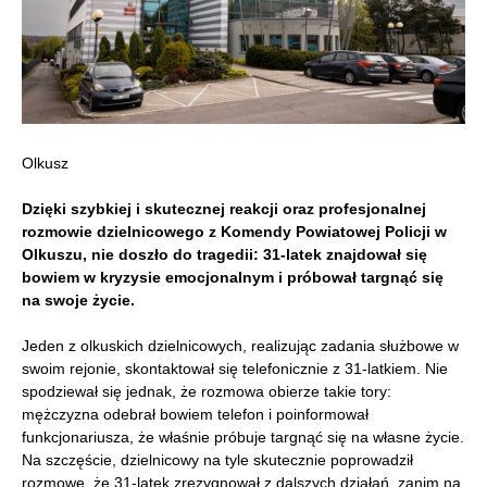
Olkusz
Dzięki szybkiej i skutecznej reakcji oraz profesjonalnej
rozmowie dzielnicowego z Komendy Powiatowej Policji w
Olkuszu, nie doszło do tragedii: 31-latek znajdował się
bowiem w kryzysie emocjonalnym i próbował targnąć się
na swoje życie.
Jeden z olkuskich dzielnicowych, realizując zadania służbowe w
swoim rejonie, skontaktował się telefonicznie z 31-latkiem. Nie
spodziewał się jednak, że rozmowa obierze takie tory:
mężczyzna odebrał bowiem telefon i poinformował
funkcjonariusza, że właśnie próbuje targnąć się na własne życie.
Na szczęście, dzielnicowy na tyle skutecznie poprowadził
rozmowę, że 31-latek zrezygnował z dalszych działań, zanim na