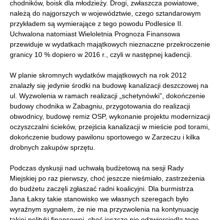
chodników, boisk dla młodzieży. Drogi, zwłaszcza powiatowe,
należą do najgorszych w województwie, czego sztandarowym
przykładem są wymierające z tego powodu Podlesice II.
Uchwalona natomiast Wieloletnia Prognoza Finansowa
przewiduje w wydatkach majątkowych nieznaczne przekroczenie
granicy 10 % dopiero w 2016 r., czyli w następnej kadencji.
W planie skromnych wydatków majątkowych na rok 2012
znalazły się jedynie środki na budowę kanalizacji deszczowej na
ul. Wyzwolenia w ramach realizacji „schetynówki”, dokończenie
budowy chodnika w Zabagniu, przygotowania do realizacji
obwodnicy, budowę remiz OSP, wykonanie projektu modernizacji
oczyszczalni ścieków, przejścia kanalizacji w mieście pod torami,
dokończenie budowy pawilonu sportowego w Zarzeczu i kilka
drobnych zakupów sprzętu.
Podczas dyskusji nad uchwałą budżetową na sesji Rady
Miejskiej po raz pierwszy, choć jeszcze nieśmiało, zastrzeżenia
do budżetu zaczęli zgłaszać radni koalicyjni. Dla burmistrza
Jana Łaksy takie stanowisko we własnych szeregach było
wyraźnym sygnałem, że nie ma przyzwolenia na kontynuację
takiej polityki finansowej, choć jeszcze nie odzwierciedla tego