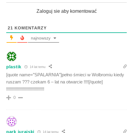
Zaloguj sie aby komentować
21
KOMENTARZY
najnowszy
plastik
14 lat temu
[quote name=”SPALARNIA”]pełno śmieci w Wolbromiu kiedy
ruszam ??? czekam 6 – lat na otwarcie !!!![/quote]
!!!!!!!!!!!!!!!!!!!!!!!!!!!!!!!!
0
park jurajski
14 lat temu