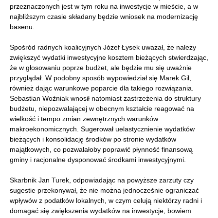
przeznaczonych jest w tym roku na inwestycje w mieście, a w
najbliższym czasie składany będzie wniosek na modernizację
basenu.
Spośród radnych koalicyjnych Józef Łysek uważał, że należy
zwiększyć wydatki inwestycyjne kosztem bieżących stwierdzając,
że w głosowaniu poprze budżet, ale będzie mu się uważnie
przyglądał. W podobny sposób wypowiedział się Marek Gil,
również dając warunkowe poparcie dla takiego rozwiązania.
Sebastian Woźniak wnosił natomiast zastrzeżenia do struktury
budżetu, niepozwalającej w obecnym kształcie reagować na
wielkość i tempo zmian zewnętrznych warunków
makroekonomicznych. Sugerował uelastycznienie wydatków
bieżących i konsolidację środków po stronie wydatków
majątkowych, co pozwalałoby poprawić płynność finansową
gminy i racjonalne dysponować środkami inwestycyjnymi.
Skarbnik Jan Turek, odpowiadając na powyższe zarzuty czy
sugestie przekonywał, że nie można jednocześnie ograniczać
wpływów z podatków lokalnych, w czym celują niektórzy radni i
domagać się zwiększenia wydatków na inwestycje, bowiem