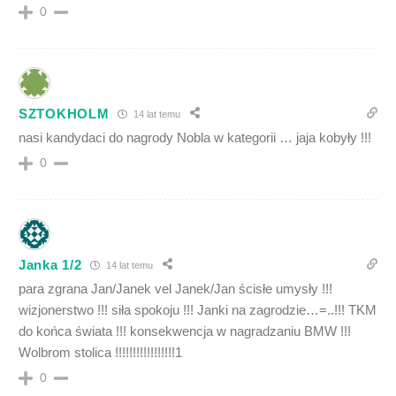
0
SZTOKHOLM
14 lat temu
nasi kandydaci do nagrody Nobla w kategorii … jaja kobyły !!!
0
Janka 1/2
14 lat temu
para zgrana Jan/Janek vel Janek/Jan ścisłe umysły !!!
wizjonerstwo !!! siła spokoju !!! Janki na zagrodzie…=..!!! TKM
do końca świata !!! konsekwencja w nagradzaniu BMW !!!
Wolbrom stolica !!!!!!!!!!!!!!!!!1
0