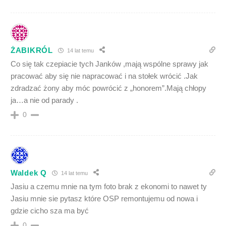
ŻABIKRÓL
14 lat temu
Co się tak czepiacie tych Janków ,mają wspólne sprawy jak
pracować aby się nie napracować i na stołek wrócić .Jak
zdradzać żony aby móc powrócić z „honorem”.Mają chłopy
ja…a nie od parady .
0
Waldek Q
14 lat temu
Jasiu a czemu mnie na tym foto brak z ekonomi to nawet ty
Jasiu mnie sie pytasz które OSP remontujemu od nowa i
gdzie cicho sza ma być
0