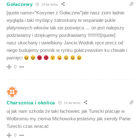
Gołaczewy
14 lat temu
[quote name=”Kosynier z Gołaczew”]ale nasz ziom ładnie
wygląda i taki myślący zatroskany te wspaniałe pukle
platynowych włosów tak sie poświęca … on jest nalepszy
podziwiamy i dziękujemy pozdrawiamy !!!!!!!!!![/quote]
nasz ukochany i uwielbiony Jancio Wodnik ręce precz od
niego budujemy pomnik w rynku gołaczewskim ku chwale i
pamięci
0
Charsznica i okolica
14 lat temu
oj jak nam szkoda że taki fachowiec jak Turecki pracuje w
Wolbromiu my ziemia Michowska jesteśmy jak sieroty Panie
Turecki czas wracać
0