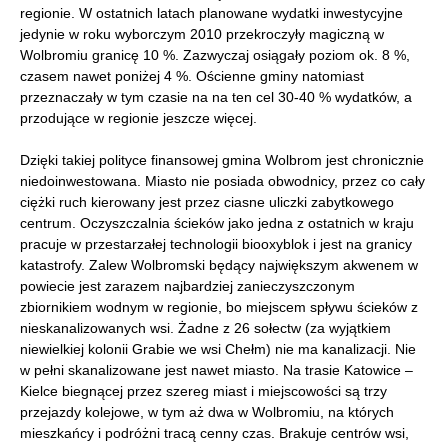
regionie. W ostatnich latach planowane wydatki inwestycyjne
jedynie w roku wyborczym 2010 przekroczyły magiczną w
Wolbromiu granicę 10 %. Zazwyczaj osiągały poziom ok. 8 %,
czasem nawet poniżej 4 %. Ościenne gminy natomiast
przeznaczały w tym czasie na na ten cel 30-40 % wydatków, a
przodujące w regionie jeszcze więcej.
Dzięki takiej polityce finansowej gmina Wolbrom jest chronicznie
niedoinwestowana. Miasto nie posiada obwodnicy, przez co cały
ciężki ruch kierowany jest przez ciasne uliczki zabytkowego
centrum. Oczyszczalnia ścieków jako jedna z ostatnich w kraju
pracuje w przestarzałej technologii biooxyblok i jest na granicy
katastrofy. Zalew Wolbromski będący największym akwenem w
powiecie jest zarazem najbardziej zanieczyszczonym
zbiornikiem wodnym w regionie, bo miejscem spływu ścieków z
nieskanalizowanych wsi. Żadne z 26 sołectw (za wyjątkiem
niewielkiej kolonii Grabie we wsi Chełm) nie ma kanalizacji. Nie
w pełni skanalizowane jest nawet miasto. Na trasie Katowice –
Kielce biegnącej przez szereg miast i miejscowości są trzy
przejazdy kolejowe, w tym aż dwa w Wolbromiu, na których
mieszkańcy i podróżni tracą cenny czas. Brakuje centrów wsi,