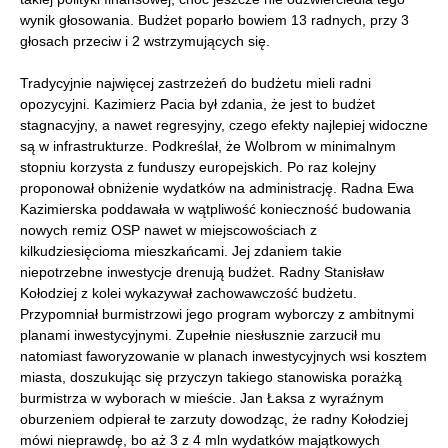
wynik głosowania. Budżet poparło bowiem 13 radnych, przy 3
głosach przeciw i 2 wstrzymujących się.
Tradycyjnie najwięcej zastrzeżeń do budżetu mieli radni
opozycyjni. Kazimierz Pacia był zdania, że jest to budżet
stagnacyjny, a nawet regresyjny, czego efekty najlepiej widoczne
są w infrastrukturze. Podkreślał, że Wolbrom w minimalnym
stopniu korzysta z funduszy europejskich. Po raz kolejny
proponował obniżenie wydatków na administrację. Radna Ewa
Kazimierska poddawała w wątpliwość konieczność budowania
nowych remiz OSP nawet w miejscowościach z
kilkudziesięcioma mieszkańcami. Jej zdaniem takie
niepotrzebne inwestycje drenują budżet. Radny Stanisław
Kołodziej z kolei wykazywał zachowawczość budżetu.
Przypomniał burmistrzowi jego program wyborczy z ambitnymi
planami inwestycyjnymi. Zupełnie niesłusznie zarzucił mu
natomiast faworyzowanie w planach inwestycyjnych wsi kosztem
miasta, doszukując się przyczyn takiego stanowiska porażką
burmistrza w wyborach w mieście. Jan Łaksa z wyraźnym
oburzeniem odpierał te zarzuty dowodząc, że radny Kołodziej
mówi nieprawdę, bo aż 3 z 4 mln wydatków majątkowych