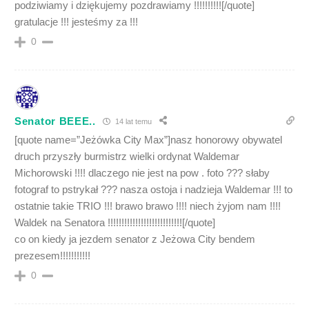
podziwiamy i dziękujemy pozdrawiamy !!!!!!!!!![/quote]
gratulacje !!! jesteśmy za !!!
0
Senator BEEE..
14 lat temu
[quote name=”Jeżówka City Max”]nasz honorowy obywatel
druch przyszły burmistrz wielki ordynat Waldemar
Michorowski !!!! dlaczego nie jest na pow . foto ??? słaby
fotograf to pstrykał ??? nasza ostoja i nadzieja Waldemar !!! to
ostatnie takie TRIO !!! brawo brawo !!!! niech żyjom nam !!!!
Waldek na Senatora !!!!!!!!!!!!!!!!!!!!!!!!!!![/quote]
co on kiedy ja jezdem senator z Jeżowa City bendem
prezesem!!!!!!!!!!!
0