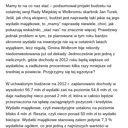
Mamy to na co nas stać – podsumował projekt budżetu na
ostatniej sesji Rady Miejskiej w Wolbromiu skarbnik Jan Turek.
Jeśli, jak chcą eksperci, budżet jest naprawdę taki jakie są jego
wydatki majątkowe, to „mamy” naprawdę niewiele, choć, jak
pokazują wskaźniki, „stać nas” na znacznie więcej. Prawdziwy
jednak problem w tym, że planowane w tym roku bardzo
skromne wydatki na inwestycje nie są w ostatnich latach
wyjątkiem, lecz regułą. Gmina Wolbrom bije rekordy
niedoinwestowania już od dekady. Jednocześnie jest jedną z
nielicznych, gdzie dochody w 2012 roku będą większe od
wydatków, a zadłużenie procentowo kilka razy mniejsze od
średniej w powiecie. Przyjrzyjmy się tej egzotyce?
W uchwalonym budżecie na 2012 r. zaplanowano dochody w
wysokości 56,7 mln zł wydatki zaś na poziomie 54,6 mln zł, co
daje nadwyżkę nieco ponad 2 mln zł, która w całości będzie
przeznaczona na spłatę zaciągniętych pożyczek i kredytów.
Wydatki majątkowe, czyli inwestycyjne ustalono na poziomie
blisko 4 mln zł. Reszta, czyli nieco ponad 50 mln zł to wydatki
bieżące. Wydatki majątkowe stanowią zatem jedynie 7,3 %
wydatków ogółem, co jest jedną z najniższych wartości w