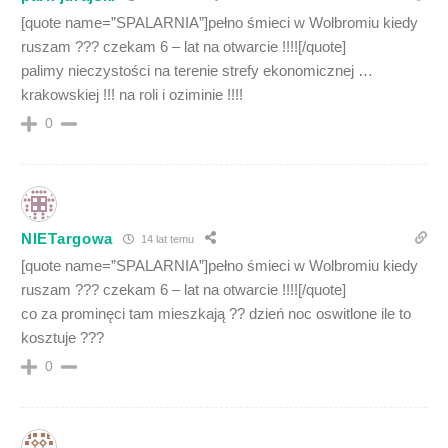
[quote name=”SPALARNIA”]pełno śmieci w Wolbromiu kiedy
ruszam ??? czekam 6 – lat na otwarcie !!!![/quote]
palimy nieczystości na terenie strefy ekonomicznej …
krakowskiej !!! na roli i oziminie !!!!
0
NIETargowa
14 lat temu
[quote name=”SPALARNIA”]pełno śmieci w Wolbromiu kiedy
ruszam ??? czekam 6 – lat na otwarcie !!!![/quote]
co za prominęci tam mieszkają ?? dzień noc oswitlone ile to
kosztuje ???
0