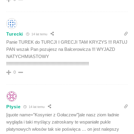
Turecki
14 lat temu
Panie TUREK do TURCJI I GRECJI TAM KRYZYS !!! RATUJ
PAN wszak Pan pozujesz na Balcerowicza !!! WYJAZD
NATYCHMIASTOWY
!!!!!!!!!!!!!!!!!!!!!!!!!!!!!!!!!!!!!!!!!!!!!!!!!!!!!!!!!!!!!!!!!!!!!
0
Ptysie
14 lat temu
[quote name=”Kosynier z Gołaczew”]ale nasz ziom ładnie
wygląda i taki myślący zatroskany te wspaniałe pukle
platynowych włosów tak sie poświęca … on jest nalepszy