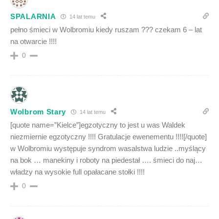
SPALARNIA
14 lat temu
pełno śmieci w Wolbromiu kiedy ruszam ??? czekam 6 – lat
na otwarcie !!!!
0
Wolbrom Stary
14 lat temu
[quote name=”Kielce”]egzotyczny to jest u was Waldek
niezmiernie egzotyczny !!!! Gratulacje ewenementu !!!![/quote]
w Wolbromiu występuje syndrom wasalstwa ludzie ..myślący
na bok … manekiny i roboty na piedestał …. śmieci do naj…
władzy na wysokie full opałacane stołki !!!!
0