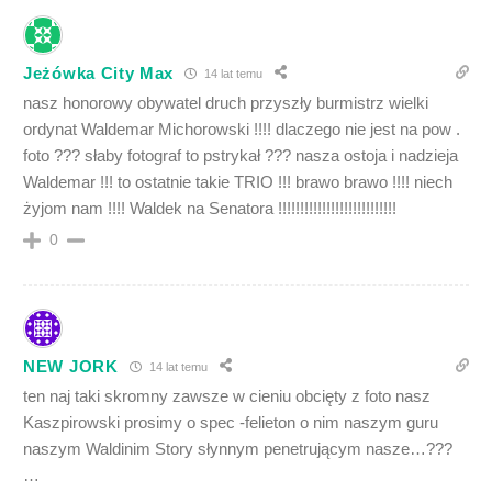
Jeżówka City Max
14 lat temu
nasz honorowy obywatel druch przyszły burmistrz wielki
ordynat Waldemar Michorowski !!!! dlaczego nie jest na pow .
foto ??? słaby fotograf to pstrykał ??? nasza ostoja i nadzieja
Waldemar !!! to ostatnie takie TRIO !!! brawo brawo !!!! niech
żyjom nam !!!! Waldek na Senatora !!!!!!!!!!!!!!!!!!!!!!!!!!!
0
NEW JORK
14 lat temu
ten naj taki skromny zawsze w cieniu obcięty z foto nasz
Kaszpirowski prosimy o spec -felieton o nim naszym guru
naszym Waldinim Story słynnym penetrującym nasze…???
…