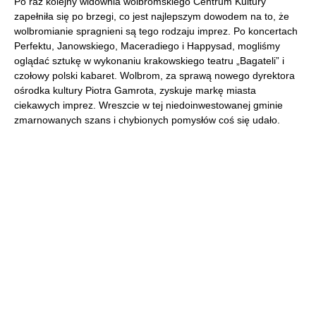
Po raz kolejny widownia wolbromskiego Centrum Kultury
zapełniła się po brzegi, co jest najlepszym dowodem na to, że
wolbromianie spragnieni są tego rodzaju imprez. Po koncertach
Perfektu, Janowskiego, Maceradiego i Happysad, mogliśmy
oglądać sztukę w wykonaniu krakowskiego teatru „Bagateli” i
czołowy polski kabaret. Wolbrom, za sprawą nowego dyrektora
ośrodka kultury Piotra Gamrota, zyskuje markę miasta
ciekawych imprez. Wreszcie w tej niedoinwestowanej gminie
zmarnowanych szans i chybionych pomysłów coś się udało.