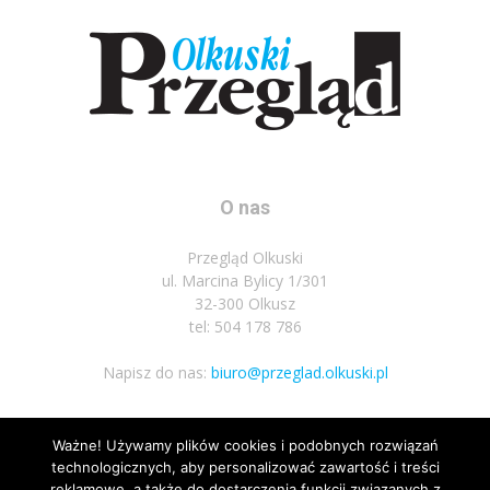
O nas
Przegląd Olkuski
ul. Marcina Bylicy 1/301
32-300 Olkusz
tel: 504 178 786
Napisz do nas:
biuro@przeglad.olkuski.pl
Ważne! Używamy plików cookies i podobnych rozwiązań
Podążaj za nami
technologicznych, aby personalizować zawartość i treści
reklamowe, a także do dostarczenia funkcji związanych z