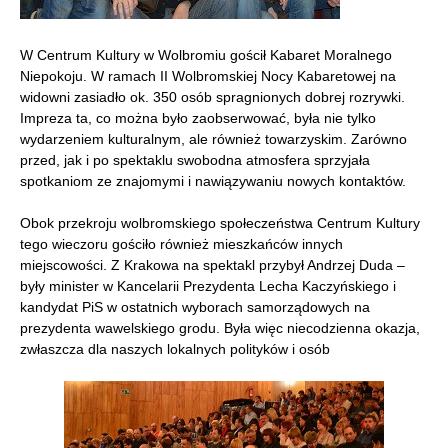
W Centrum Kultury w Wolbromiu gościł Kabaret Moralnego
Niepokoju. W ramach II Wolbromskiej Nocy Kabaretowej na
widowni zasiadło ok. 350 osób spragnionych dobrej rozrywki.
Impreza ta, co można było zaobserwować, była nie tylko
wydarzeniem kulturalnym, ale również towarzyskim. Zarówno
przed, jak i po spektaklu swobodna atmosfera sprzyjała
spotkaniom ze znajomymi i nawiązywaniu nowych kontaktów.
Obok przekroju wolbromskiego społeczeństwa Centrum Kultury
tego wieczoru gościło również mieszkańców innych
miejscowości. Z Krakowa na spektakl przybył Andrzej Duda –
były minister w Kancelarii Prezydenta Lecha Kaczyńskiego i
kandydat PiS w ostatnich wyborach samorządowych na
prezydenta wawelskiego grodu. Była więc niecodzienna okazja,
zwłaszcza dla naszych lokalnych polityków i osób