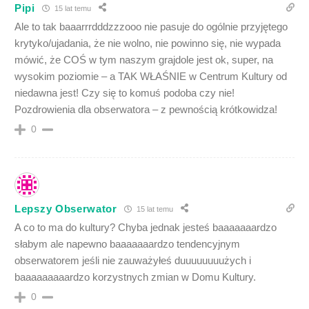
Pipi
15 lat temu
Ale to tak baaarrrdddzzzooo nie pasuje do ogólnie przyjętego
krytyko/ujadania, że nie wolno, nie powinno się, nie wypada
mówić, że COŚ w tym naszym grajdole jest ok, super, na
wysokim poziomie – a TAK WŁAŚNIE w Centrum Kultury od
niedawna jest! Czy się to komuś podoba czy nie!
Pozdrowienia dla obserwatora – z pewnością krótkowidza!
0
Lepszy Obserwator
15 lat temu
A co to ma do kultury? Chyba jednak jesteś baaaaaaardzo
słabym ale napewno baaaaaaardzo tendencyjnym
obserwatorem jeśli nie zauważyłeś duuuuuuuużych i
baaaaaaaaardzo korzystnych zmian w Domu Kultury.
0