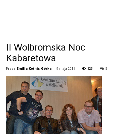
II Wolbromska Noc
Kabaretowa
Przez
Emilia Kotnis-Górka
-
9 maja 2011
123
5