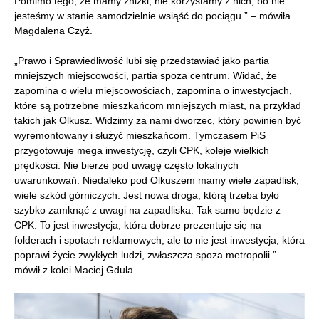
Pomimo tego, że mamy zniżki, nie korzystamy z nich, bo nie
jesteśmy w stanie samodzielnie wsiąść do pociągu.” – mówiła
Magdalena Czyż.
„Prawo i Sprawiedliwość lubi się przedstawiać jako partia
mniejszych miejscowości, partia spoza centrum. Widać, że
zapomina o wielu miejscowościach, zapomina o inwestycjach,
które są potrzebne mieszkańcom mniejszych miast, na przykład
takich jak Olkusz. Widzimy za nami dworzec, który powinien być
wyremontowany i służyć mieszkańcom. Tymczasem PiS
przygotowuje mega inwestycję, czyli CPK, koleje wielkich
prędkości. Nie bierze pod uwagę często lokalnych
uwarunkowań. Niedaleko pod Olkuszem mamy wiele zapadlisk,
wiele szkód górniczych. Jest nowa droga, którą trzeba było
szybko zamknąć z uwagi na zapadliska. Tak samo będzie z
CPK. To jest inwestycja, która dobrze prezentuje się na
folderach i spotach reklamowych, ale to nie jest inwestycja, która
poprawi życie zwykłych ludzi, zwłaszcza spoza metropolii.” –
mówił z kolei Maciej Gdula.