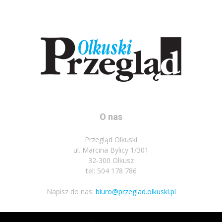
O nas
Przegląd Olkuski
ul. Marcina Bylicy 1/301
32-300 Olkusz
tel: 504 178 786
Napisz do nas:
biuro@przeglad.olkuski.pl