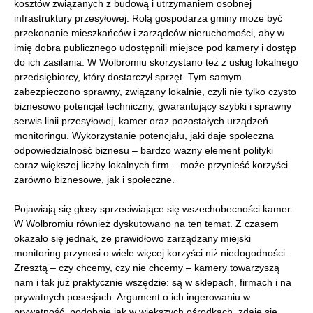
kosztów związanych z budową i utrzymaniem osobnej
infrastruktury przesyłowej. Rolą gospodarza gminy może być
przekonanie mieszkańców i zarządców nieruchomości, aby w
imię dobra publicznego udostępnili miejsce pod kamery i dostęp
do ich zasilania. W Wolbromiu skorzystano też z usług lokalnego
przedsiębiorcy, który dostarczył sprzęt. Tym samym
zabezpieczono sprawny, związany lokalnie, czyli nie tylko czysto
biznesowo potencjał techniczny, gwarantujący szybki i sprawny
serwis linii przesyłowej, kamer oraz pozostałych urządzeń
monitoringu. Wykorzystanie potencjału, jaki daje społeczna
odpowiedzialność biznesu – bardzo ważny element polityki
coraz większej liczby lokalnych firm – może przynieść korzyści
zarówno biznesowe, jak i społeczne.
Pojawiają się głosy sprzeciwiające się wszechobecności kamer.
W Wolbromiu również dyskutowano na ten temat. Z czasem
okazało się jednak, że prawidłowo zarządzany miejski
monitoring przynosi o wiele więcej korzyści niż niedogodności.
Zresztą – czy chcemy, czy nie chcemy – kamery towarzyszą
nam i tak już praktycznie wszędzie: są w sklepach, firmach i na
prywatnych posesjach. Argument o ich ingerowaniu w
prywatność, podobnie jak w większych ośrodkach, zdaje się