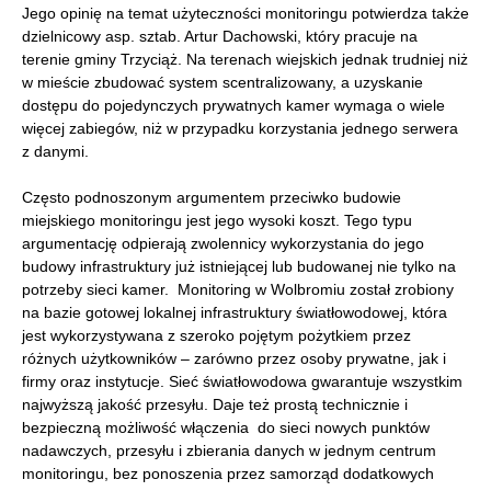
Jego opinię na temat użyteczności monitoringu potwierdza także
dzielnicowy asp. sztab. Artur Dachowski, który pracuje na
terenie gminy Trzyciąż. Na terenach wiejskich jednak trudniej niż
w mieście zbudować system scentralizowany, a uzyskanie
dostępu do pojedynczych prywatnych kamer wymaga o wiele
więcej zabiegów, niż w przypadku korzystania jednego serwera
z danymi.
Często podnoszonym argumentem przeciwko budowie
miejskiego monitoringu jest jego wysoki koszt. Tego typu
argumentację odpierają zwolennicy wykorzystania do jego
budowy infrastruktury już istniejącej lub budowanej nie tylko na
potrzeby sieci kamer. Monitoring w Wolbromiu został zrobiony
na bazie gotowej lokalnej infrastruktury światłowodowej, która
jest wykorzystywana z szeroko pojętym pożytkiem przez
różnych użytkowników – zarówno przez osoby prywatne, jak i
firmy oraz instytucje. Sieć światłowodowa gwarantuje wszystkim
najwyższą jakość przesyłu. Daje też prostą technicznie i
bezpieczną możliwość włączenia do sieci nowych punktów
nadawczych, przesyłu i zbierania danych w jednym centrum
monitoringu, bez ponoszenia przez samorząd dodatkowych