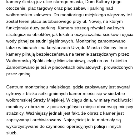
kamery śledzą już ulice starego miasta, Dom Kultury i jego
otoczenie, plac targowy oraz plac zabaw i parking nad
wolbromskim zalewem. Do monitoringu miejskiego włączony też
został teren placu autobusowego przy ul. Nowej, na którym
funkcjonuje duży parking. Kamery strzegą również ważnych
strategicznie obiektów, jak lokalna oczyszczalnia ścieków i ujęcia
wody pitnej ze studni głębinowych. Monitoring zamontowano
także w biurach i na korytarzach Urzędu Miasta i Gminy. Inne
kamery pilnują bezpieczeństwa na terenie zarządzanym przez
Wolbromską Spółdzielnię Mieszkaniową, czyli na os. Łokietka.
Zamontowano je też w placówkach oświatowych, prowadzonych
przez gminę.
Centrum monitoringu miejskiego, gdzie zapisywany jest sygnał
cyfrowy z blisko setki gminnych kamer mieści się w siedzibie
wolbromskiej Straży Miejskiej. W ciągu dnia, w miarę możliwości
monitory z obrazem z poszczególnych miejsc obserwują miejscy
strażnicy. Ważniejszy jednak jest fakt, że obraz z kamer jest
zapisywany i archiwizowany. Najczęściej to te materiały są
wykorzystywane do czynności operacyjnych policji i innych
służb.