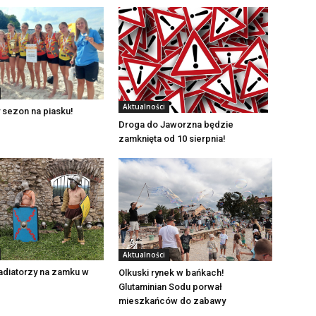
Aktualności
 sezon na piasku!
Droga do Jaworzna będzie
zamknięta od 10 sierpnia!
Aktualności
adiatorzy na zamku w
Olkuski rynek w bańkach!
Glutaminian Sodu porwał
mieszkańców do zabawy