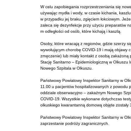
W celu zapobiegania rozprzestrzeniania się now
używając mydła i wody, w czasie kichania, kaszlu
w przypadku jej braku, zgięciem łokciowym. Jeże
zaleca się dezynfekcje przy użyciu preparatów n
m odległości od osób, które kichają i kaszlą.
Osoby, które wracają z regionów, gdzie szerzy
wywołującym chorobę COVID-19 i mają objawy ch
zmęczenie) lub miały kontakt z osobą zakażon
Stację Sanitarno – Epidemiologiczną w Olkuszu 
Nowego Szpitala w Olkuszu.
Państwowy Powiatowy Inspektor Sanitarny w Olku
11.00 u pacjentów hospitalizowanych z powodu
oddziale obserwacyjno – zakaźnym Nowego Szpit
COVID-19. Wszystkie wykonane dotychczas testy
olkuskiego kwarantanną domową objęte zostały 3
Państwowy Powiatowy Inspektor Sanitarny w Olk
zaprzestanie podróży zagranicznych.