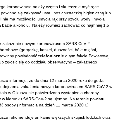
ego koronawirusa należy często i skutecznie myć ręce
 powinno się zakrywać usta i nos chusteczką higieniczną lub
li nie ma możliwości umycia rąk przy użyciu wody i mydła
a bazie alkoholu. Należy również zachować co najmniej 1,5
 się zakażenie nowym koronawirusem SARS-CoV-2
orobowe (gorączkę, kaszel, duszności, bóle mięśni,
ą powinny powiadomić
telefonicznie
o tym fakcie Powiatową
lub zgłosić się do oddziału obserwacyno – zakaźnego
szu informuje, że do dnia 12 marca 2020 roku do godz.
 podejrzenia zakażenia nowym koronawirusem SARS-CoV-2 w
ala w Olkuszu nie potwierdzono wystąpienia choroby
 w kierunku SARS-CoV-2 są ujemne. Na terenie powiatu
3 osoby (informacja na dzień 11 marca 2020 r.)
uszu rekomenduje unikanie większych skupisk ludzkich oraz