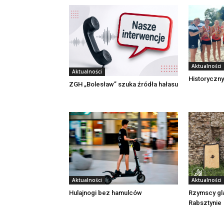
Aktualności
Aktualności
Historyczny
ZGH „Bolesław” szuka źródła hałasu
Aktualności
Aktualności
Rzymscy gl
Hulajnogi bez hamulców
Rabsztynie