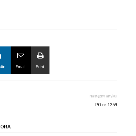
din
Email
Print
Następny artykuł
PO nr 1259
TORA