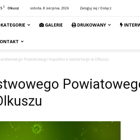
C
15
sobota, 8 sierpnia, 2026
Zaloguj się / Dołącz
Olkusz
KATEGORIE
GALERIE
DRUKOWANY
INTER
ONTAKT
Państwowego Powiatowego Inspektora Sanitarnego w Olkuszu
stwowego Powiatowego
Olkuszu