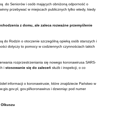
śbą do Seniorów i osób mających obniżoną odporność o
winny przebywać w miejscach publicznych tylko wtedy, kiedy
ychodzenia z domu, ale zaleca rozważne przemyślenie
bą do Rodzin o otoczenie szczególną opieką osób starszych i
ności dotyczy to pomocy w codziennych czynnościach takich
zerwania rozprzestrzeniania się nowego koronawirusa SARS-
ch i
stosowanie się do zaleceń
służb i inspekcji, o co
deł informacji o koronawirusie, które znajdziecie Państwo w
ww.gis.gov.pl, gov.pl/koronawirus i dzwoniąc pod numer
 Olkuszu