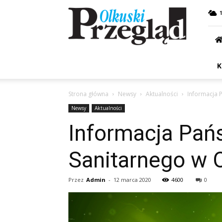
Przegląd
Olkuski
K
Strona główna
Newsy
Aktualności
Informacja 
Newsy
Aktualności
Informacja Pań
Sanitarnego w 
Przez
Admin
-
12 marca 2020
4600
0