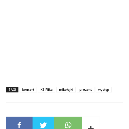
TAGI
koncert
KS Flika
mikołajki
prezent
występ