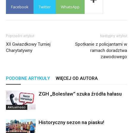
Facebook
Twitter
WhatsApp
Poprzedni artykuł
Następny artykuł
XII Gwiazdkowy Turniej
Spotkanie z policjantami w
Charytatywny
ramach doradztwa
zawodowego
PODOBNE ARTYKUŁY
WIĘCEJ OD AUTORA
ZGH „Bolesław” szuka źródła hałasu
Aktualności
Historyczny sezon na piasku!