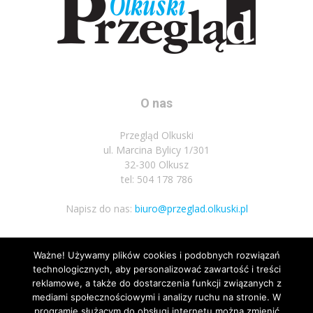
O nas
Przegląd Olkuski
ul. Marcina Bylicy 1/301
32-300 Olkusz
tel: 504 178 786
Napisz do nas:
biuro@przeglad.olkuski.pl
Ważne! Używamy plików cookies i podobnych rozwiązań
Podążaj za nami
technologicznych, aby personalizować zawartość i treści
reklamowe, a także do dostarczenia funkcji związanych z
mediami społecznościowymi i analizy ruchu na stronie. W
programie służącym do obsługi internetu można zmienić