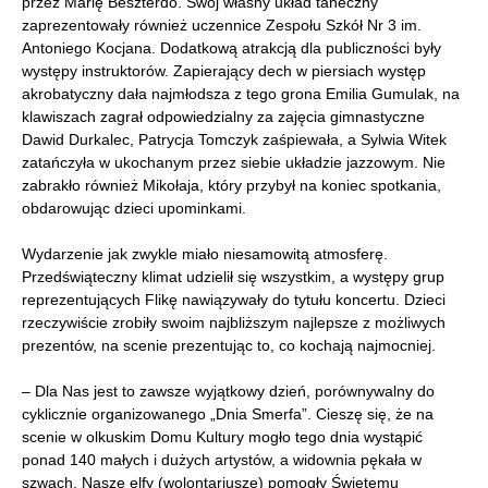
przez Marię Beszterdo. Swój własny układ taneczny
zaprezentowały również uczennice Zespołu Szkół Nr 3 im.
Antoniego Kocjana. Dodatkową atrakcją dla publiczności były
występy instruktorów. Zapierający dech w piersiach występ
akrobatyczny dała najmłodsza z tego grona Emilia Gumulak, na
klawiszach zagrał odpowiedzialny za zajęcia gimnastyczne
Dawid Durkalec, Patrycja Tomczyk zaśpiewała, a Sylwia Witek
zatańczyła w ukochanym przez siebie układzie jazzowym. Nie
zabrakło również Mikołaja, który przybył na koniec spotkania,
obdarowując dzieci upominkami.
Wydarzenie jak zwykle miało niesamowitą atmosferę.
Przedświąteczny klimat udzielił się wszystkim, a występy grup
reprezentujących Flikę nawiązywały do tytułu koncertu. Dzieci
rzeczywiście zrobiły swoim najbliższym najlepsze z możliwych
prezentów, na scenie prezentując to, co kochają najmocniej.
– Dla Nas jest to zawsze wyjątkowy dzień, porównywalny do
cyklicznie organizowanego „Dnia Smerfa”. Cieszę się, że na
scenie w olkuskim Domu Kultury mogło tego dnia wystąpić
ponad 140 małych i dużych artystów, a widownia pękała w
szwach. Nasze elfy (wolontariusze) pomogły Świętemu