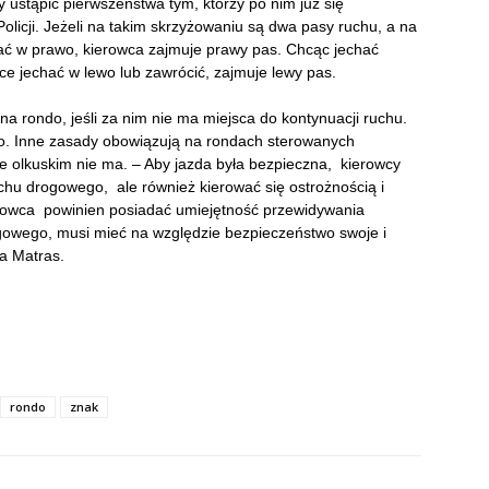
 ustąpić pierwszeństwa tym, którzy po nim już się
licji. Jeżeli na takim skrzyżowaniu są dwa pasy ruchu, a na
ać w prawo, kierowca zajmuje prawy pas. Chcąc jechać
hce jechać w lewo lub zawrócić, zajmuje lewy pas.
a rondo, jeśli za nim nie ma miejsca do kontynuacji ruchu.
o. Inne zasady obowiązują na rondach sterowanych
cie olkuskim nie ma. – Aby jazda była bezpieczna, kierowcy
hu drogowego, ale również kierować się ostrożnością i
rowca powinien posiadać umiejętność przewidywania
gowego, musi mieć na względzie bezpieczeństwo swoje i
a Matras.
rondo
znak