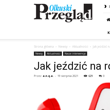
Przegląd
Olkuski
K
Strona główna
Newsy
Aktualności
Jak jeździć 
Newsy
Aktualności
Nasze interwencje
Jak jeździć na 
Przez
a.n.q.a.
-
19 sierpnia 2021
629
0