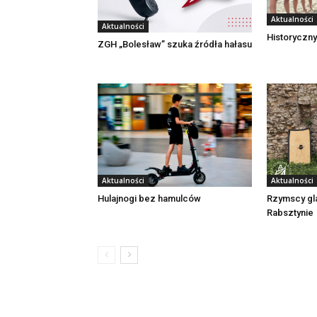
Aktualności
Aktualności
Historyczny
ZGH „Bolesław” szuka źródła hałasu
Aktualności
Aktualności
Rzymscy gl
Hulajnogi bez hamulców
Rabsztynie