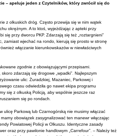
ie – apeluje jeden z Czytelników, który zwrócił się do
rie z olkuskich dróg. Często przewija się w nim wątek
hu okrężnym. A to ktoś, wyjeżdżając z apteki przy
i się przy dworcu PKP. Zdarzają się też „roztargnieni”
, zamiast wjechać na rondo, kierują się prosto w stronę
t również włączanie kierunkowskazów w niewłaściwych
akowane zgodnie z obowiązującymi przepisami.
, skoro zdarzają się drogowe „wpadki”. Najlepszym
zyżowanie ulic: Żuradzkiej, Mazaniec, Parkowej i
e swego czasu odwiedziła go nawet ekipa programu
my się z olkuską Policją, aby wspólnie jeszcze raz
ruszaniem się po rondach.
j w ulicę Parkową lub Czarnogórską nie musimy włączać
o, mamy obowiązek zasygnalizować ten manewr włączając
dy Powiatowej Policji w Olkuszu. Identyczne zasady
wer oraz przy pawilonie handlowym „Carrefour”. – Należy też