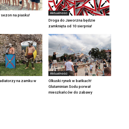
Aktualności
 sezon na piasku!
Droga do Jaworzna będzie
zamknięta od 10 sierpnia!
Aktualności
adiatorzy na zamku w
Olkuski rynek w bańkach!
Glutaminian Sodu porwał
mieszkańców do zabawy