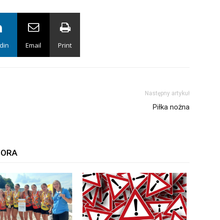
din
Email
Print
Następny artykuł
Piłka nożna
TORA