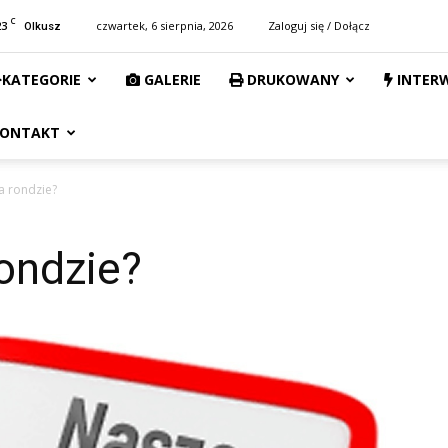
C
23
czwartek, 6 sierpnia, 2026
Zaloguj się / Dołącz
Olkusz
KATEGORIE
GALERIE
DRUKOWANY
INTER
ONTAKT
na rondzie?
rondzie?