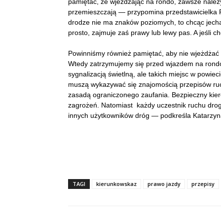
pamiętać, że wjeżdżając na rondo, zawsze należy
przemieszczają — przypomina przedstawicielka Po
drodze nie ma znaków poziomych, to chcąc jech
prosto, zajmuje zaś prawy lub lewy pas. A jeśli c
Powinniśmy również pamiętać, aby nie wjeżdżać n
Wtedy zatrzymujemy się przed wjazdem na rond
sygnalizacją świetlną, ale takich miejsc w powie
muszą wykazywać się znajomością przepisów ruc
zasadą ograniczonego zaufania. Bezpieczny kie
zagrożeń. Natomiast każdy uczestnik ruchu dro
innych użytkowników dróg — podkreśla Katarzyn
TAGI
kierunkowskaz
prawo jazdy
przepisy