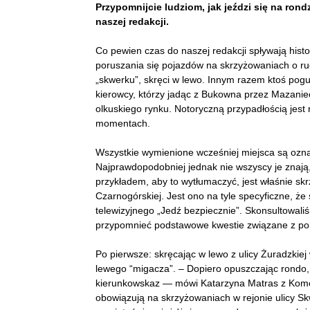
Przypomnijcie ludziom, jak jeździ się na rondz
naszej redakcji.
Co pewien czas do naszej redakcji spływają histo
poruszania się pojazdów na skrzyżowaniach o ruc
„skwerku”, skręci w lewo. Innym razem ktoś pogub
kierowcy, którzy jadąc z Bukowna przez Mazaniec
olkuskiego rynku. Notoryczną przypadłością jes
momentach.
Wszystkie wymienione wcześniej miejsca są ozn
Najprawdopodobniej jednak nie wszyscy je znają
przykładem, aby to wytłumaczyć, jest właśnie skr
Czarnogórskiej. Jest ono na tyle specyficzne, ż
telewizyjnego „Jedź bezpiecznie”. Skonsultowaliś
przypomnieć podstawowe kwestie związane z po
Po pierwsze: skręcając w lewo z ulicy Żuradzkie
lewego “migacza”. – Dopiero opuszczając rond
kierunkowskaz — mówi Katarzyna Matras z Komen
obowiązują na skrzyżowaniach w rejonie ulicy Sk