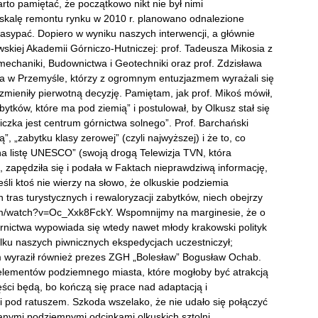
rto pamiętać, że początkowo nikt nie był nimi
 skalę remontu rynku w 2010 r. planowano odnalezione
sypać. Dopiero w wyniku naszych interwencji, a głównie
skiej Akademii Górniczo-Hutniczej: prof. Tadeusza Mikosia z
mechaniki, Budownictwa i Geotechniki oraz prof. Zdzisława
ia w Przemyśle, którzy z ogromnym entuzjazmem wyrażali się
zmieniły pierwotną decyzję. Pamiętam, jak prof. Mikoś mówił,
tków, które ma pod ziemią” i postulował, by Olkusz stał się
iczka jest centrum górnictwa solnego”. Prof. Barchański
 „zabytku klasy zerowej” (czyli najwyższej) i że to, co
na listę UNESCO” (swoją drogą Telewizja TVN, która
, zapędziła się i podała w Faktach nieprawdziwą informację,
śli ktoś nie wierzy na słowo, że olkuskie podziemia
ras turystycznych i rewaloryzacji zabytków, niech obejrzy
com/watch?v=Oc_Xxk8FckY. Wspomnijmy na marginesie, że o
órnictwa wypowiada się wtedy nawet młody krakowski polityk
lku naszych piwnicznych ekspedycjach uczestniczył;
ym wyraził również prezes ZGH „Bolesław” Bogusław Ochab.
z elementów podziemnego miasta, które mogłoby być atrakcją
zęści będą, bo kończą się prace nad adaptacją i
pod ratuszem. Szkoda wszelako, że nie udało się połączyć
anymi podziemnymi odcinkami olkuskich sztolni