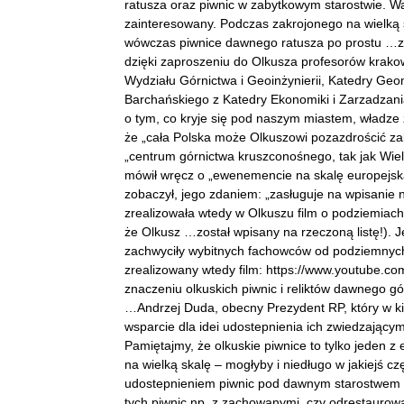
ratusza oraz piwnic w zabytkowym starostwie. Wa
zainteresowany. Podczas zakrojonego na wielką
wówczas piwnice dawnego ratusza po prostu …za
dzięki zaproszeniu do Olkusza profesorów krakow
Wydziału Górnictwa i Geoinżynierii, Katedry Geo
Barchańskiego z Katedry Ekonomiki i Zarzadzan
o tym, co kryje się pod naszym miastem, władze 
że „cała Polska może Olkuszowi pozazdrościć zaby
„centrum górnictwa kruszconośnego, tak jak Wiel
mówił wręcz o „ewenemencie na skalę europejską”,
zobaczył, jego zdaniem: „zasługuje na wpisanie 
zrealizowała wtedy w Olkuszu film o podziemiach
że Olkusz …został wpisany na rzeczoną listę!). Je
zachwyciły wybitnych fachowców od podziemnych t
zrealizowany wtedy film: https://www.youtube.
znaczeniu olkuskich piwnic i reliktów dawnego g
…Andrzej Duda, obecny Prezydent RP, który w ki
wsparcie dla idei udostepnienia ich zwiedzając
Pamiętajmy, że olkuskie piwnice to tylko jeden 
na wielką skalę – mogłyby i niedługo w jakiejś c
udostepnieniem piwnic pod dawnym starostwem i 
tych piwnic np. z zachowanymi, czy odrestaurow