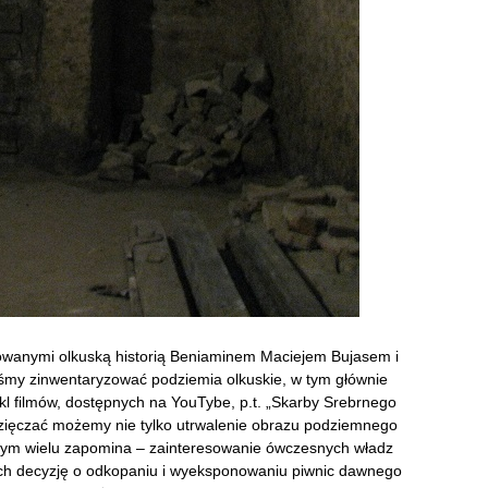
owanymi olkuską historią Beniaminem Maciejem Bujasem i
my zinwentaryzować podziemia olkuskie, w tym głównie
ykl filmów, dostępnych na YouTybe, p.t. „Skarby Srebrnego
dzięczać możemy nie tylko utrwalenie obrazu podziemnego
czym wielu zapomina – zainteresowanie ówczesnych władz
 ich decyzję o odkopaniu i wyeksponowaniu piwnic dawnego