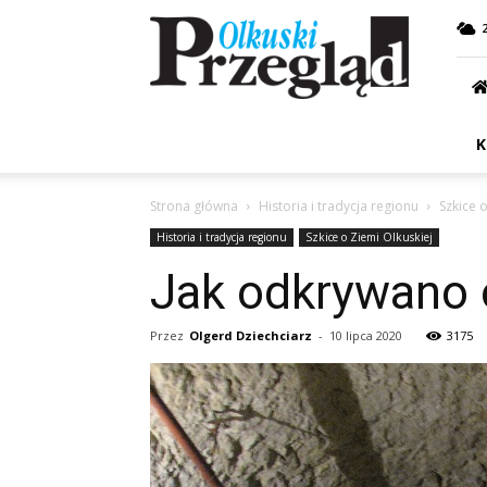
Przegląd
Olkuski
K
Strona główna
Historia i tradycja regionu
Szkice 
Historia i tradycja regionu
Szkice o Ziemi Olkuskiej
Jak odkrywano 
Przez
Olgerd Dziechciarz
-
10 lipca 2020
3175