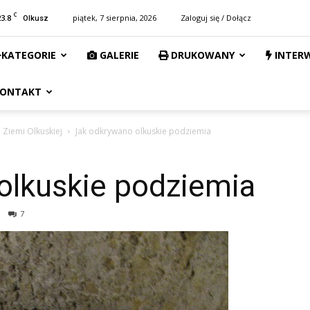
C
23.8
piątek, 7 sierpnia, 2026
Zaloguj się / Dołącz
Olkusz
KATEGORIE
GALERIE
DRUKOWANY
INTER
ONTAKT
o Ziemi Olkuskiej
Jak odkrywano olkuskie podziemia
olkuskie podziemia
7