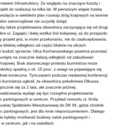
erstwem Infrastruktury. Ze względu na znaczące koszty i
ekt do realizacji na kilka lat. W pierwszym etapie trzeba
zięcia w wieloletni plan rozwoju dróg krajowych na terenie
adze samorządowe nie uczyniły dotąd.
by także projektowana obwodnica zaczynająca się od drogi
e ul. Zagaje) i dalej wzdłuż linii kolejowej, aż do przejazdu
 projekt jest, w moim przekonaniu, nie do zaakceptowania.
liskiej odległości od części bloków na ulicach:
si budzić sprzeciw. Ulica Kochanowskiego powinna pozostać
unięta na znacznie dalszą odległość od zabudowań.
 Krajowej. Brak stanowczego protestu burmistrza może
okolicy spadną o ok. 15 proc. z uwagi na pojawiające się
ednak konieczna. Tymczasem podczas niedawnej konferencji
 burmistrza ogłosił, że obwodnica południowa Olkusza
zpocznie się za 2 lata, ale znacznie później.
realizowania wydaje się być rozsądne projektowanie
sc parkingowych w centrum. Przykład remontu ul. Króla
uskiej Spółdzielni Mieszkaniowej do DK 94, gdzie chodnik
ejsc parkingowych, jest dla mnie nieporozumieniem. Dlatego
zie byłaby możliwość budowy zatok parkingowych i
 centrum, jak i na osiedlach.