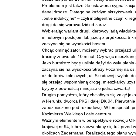
Problemem jest także źle ustawiona sygnalizacja 
danej drodze. Dlatego na każdym skrzyżowaniu z
„pętle indukcyjne” – czyli inteligentne czujniki
drogi da się wprowadzić od zaraz.
Wybierając wariant drugi, kierowcy jadą wiaduktem
minutowym postojem lub jazdą z prędkością 5 k
zaczyna się na wysokości basenu.
Chcąc ominąć zator, możemy wybrać przejazd ul
tracimy znowu ok. 10 minut. Czy więc mieszkań
Jako burmistrz będę usilnie dążył do wykupienia
zaczyna się na wysokości Straży Pożarnej na os.
aż do torów kolejowych, ul. Składowej i wylotu 
się przejąć wspomnianą drogę, mieszkańcy uzysk
byłyby z pewnością mniejsze o jedną czwartą!
Drugim pomysłem, który chciałbym się zająć jako 
w kierunku dworca PKS i dalej DK 94. Pierwotni
zabezpieczone pod rozbudowę. W ten sposób pro
Kazimierza Wielkiego i całe centrum.
Ważnym elementem w perspektywie rozwoju Olkus
krajowej nr 94, która zaczynałaby się tuż przed w
okolicach Zedermana. Realizacja tego planu wym