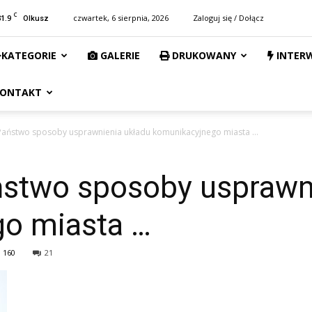
C
31.9
czwartek, 6 sierpnia, 2026
Zaloguj się / Dołącz
Olkusz
KATEGORIE
GALERIE
DRUKOWANY
INTER
ONTAKT
 Państwo sposoby usprawnienia układu komunikacyjnego miasta …
ństwo sposoby usprawn
o miasta …
160
21