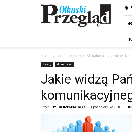
Przegląd
Olkuski
K
Strona główna
Newsy
Aktualności
Jakie widzą
Newsy
Aktualności
Jakie widzą Pa
komunikacyjneg
Przez
Emilia Kotnis-Górka
-
1 października 2010