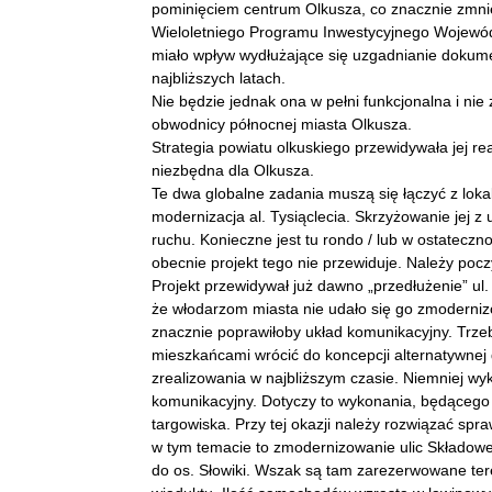
pominięciem centrum Olkusza, co znacznie zmnie
Wieloletniego Programu Inwestycyjnego Wojewódz
miało wpływ wydłużające się uzgadnianie dokume
najbliższych latach.
Nie będzie jednak ona w pełni funkcjonalna i nie 
obwodnicy północnej miasta Olkusza.
Strategia powiatu olkuskiego przewidywała jej real
niezbędna dla Olkusza.
Te dwa globalne zadania muszą się łączyć z lok
modernizacja al. Tysiąclecia. Skrzyżowanie jej 
ruchu. Konieczne jest tu rondo / lub w ostateczno
obecnie projekt tego nie przewiduje. Należy pocz
Projekt przewidywał już dawno „przedłużenie” ul.
że włodarzom miasta nie udało się go zmodernizo
znacznie poprawiłoby układ komunikacyjny. Trzeb
mieszkańcami wrócić do koncepcji alternatywnej 
zrealizowania w najbliższym czasie. Niemniej wy
komunikacyjny. Dotyczy to wykonania, będącego w
targowiska. Przy tej okazji należy rozwiązać spr
w tym temacie to zmodernizowanie ulic Składowe
do os. Słowiki. Wszak są tam zarezerwowane ter