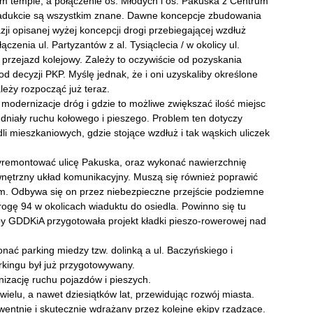
 tempie, a połączenie os. Młodych i os. Pakuska z Centrum
wiadukcie są wszystkim znane. Dawne koncepcje zbudowania
zji opisanej wyżej koncepcji drogi przebiegającej wzdłuż
zenia ul. Partyzantów z al. Tysiąclecia / w okolicy ul.
m przejazd kolejowy. Zależy to oczywiście od pozyskania
d decyzji PKP. Myślę jednak, że i oni uzyskaliby określone
leży rozpocząć już teraz.
 modernizacje dróg i gdzie to możliwe zwiększać ilość miejsc
dniały ruchu kołowego i pieszego. Problem ten dotyczy
li mieszkaniowych, gdzie stojące wzdłuż i tak wąskich uliczek
 wyremontować ulicę Pakuska, oraz wykonać nawierzchnię
wnętrzny układ komunikacyjny. Muszą się również poprawić
um. Odbywa się on przez niebezpieczne przejście podziemne
rogę 94 w okolicach wiaduktu do osiedla. Powinno się tu
by GDDKiA przygotowała projekt kładki pieszo-rowerowej nad
nać parking miedzy tzw. dolinką a ul. Baczyńskiego i
rkingu był już przygotowywany.
izację ruchu pojazdów i pieszych.
ielu, a nawet dziesiątków lat, przewidując rozwój miasta.
entnie i skutecznie wdrażany przez kolejne ekipy rządzące.