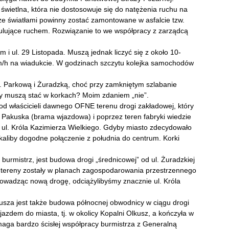
świetlna, która nie dostosowuje się do natężenia ruchu na
e światłami powinny zostać zamontowane w asfalcie tzw.
 regulujące ruchem. Rozwiązanie to we współpracy z zarządcą
 i ul. 29 Listopada. Muszą jednak liczyć się z około 10-
m/h na wiadukcie. W godzinach szczytu kolejka samochodów
. Parkową i Żuradzką, choć przy zamkniętym szlabanie
cy muszą stać w korkach? Moim zdaniem „nie”.
 od właścicieli dawnego OFNE terenu drogi zakładowej, który
 Pakuska (brama wjazdowa) i poprzez teren fabryki wiedzie
do ul. Króla Kazimierza Wielkiego. Gdyby miasto zdecydowało
aliby dogodne połączenie z południa do centrum. Korki
burmistrz, jest budowa drogi „średnicowej” od ul. Żuradzkiej
e tereny zostały w planach zagospodarowania przestrzennego
wadząc nową drogę, odciążylibyśmy znacznie ul. Króla
za jest także budowa północnej obwodnicy w ciągu drogi
jazdem do miasta, tj. w okolicy Kopalni Olkusz, a kończyła w
aga bardzo ścisłej współpracy burmistrza z Generalną