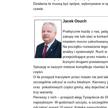
Działania te muszą być spójne, wykonywane w sp
czasie.
Jacek Osuch
Praktycznie każdy z nas, ja
zakupy nie lubi stać w korkac
miastem mocno zakorkowan
Na początku rozważania tego
analizy i systematyki. Ruch w
przejeżdżające przez miasto 
licznymi drogami powiatowymi)
Sytuację w naszym mieście komplikuje również li
części.
O ile przejazd tranzytem przez miasto nie jest ta
szczególnie odczuć w ruchu lokalnym. Kierowcy j
oraz południowych części gminy, aby dojechać 
trzy warianty.
Pierwszy z nich – przejazd aleją Tysiąclecia do 
najszybszym. W godzinach szczytu, a szczególnie
odczekać ponad 10 minut. Kolejka samochodów 