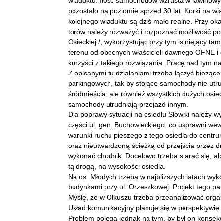
wiaduktu. Ilość samochodów wzrasta w lawinowym
pozostało na poziomie sprzed 30 lat. Korki na 
kolejnego wiaduktu są dziś mało realne. Przy oka
torów należy rozważyć i rozpoznać możliwość połąc
Osieckiej /, wykorzystując przy tym istniejący ta
terenu od obecnych właścicieli dawnego OFNE i o
korzyści z takiego rozwiązania. Pracę nad tym na
Z opisanymi tu działaniami trzeba łączyć bieżące
parkingowych, tak by stojące samochody nie utru
śródmieścia, ale również wszystkich dużych osied
samochody utrudniają przejazd innym.
Dla poprawy sytuacji na osiedlu Słowiki należy
części ul. gen. Buchowieckiego, co usprawni we
warunki ruchu pieszego z tego osiedla do centr
oraz nieutwardzoną ścieżką od przejścia przez d
wykonać chodnik. Docelowo trzeba starać się, a
tą drogą, na wysokości osiedla.
Na os. Młodych trzeba w najbliższych latach wyko
budynkami przy ul. Orzeszkowej. Projekt tego pa
Myślę, że w Olkuszu trzeba przeanalizować organ
Układ komunikacyjny planuje się w perspektywie w
Problem polega jednak na tym, by był on konsekw