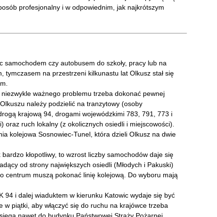
osób profesjonalny i w odpowiednim, jak najkrótszym
dąc samochodem czy autobusem do szkoły, pracy lub na
h, tymczasem na przestrzeni kilkunastu lat Olkusz stał się
ym.
 niezwykle ważnego problemu trzeba dokonać pewnej
 Olkuszu należy podzielić na tranzytowy (osoby
drogą krajową 94, drogami wojewódzkimi 783, 791, 773 i
 oraz ruch lokalny (z okolicznych osiedli i miejscowości).
nia kolejowa Sosnowiec-Tunel, która dzieli Olkusz na dwie
k bardzo kłopotliwy, to wzrost liczby samochodów daje się
adący od strony największych osiedli (Młodych i Pakuski)
do centrum muszą pokonać linię kolejową. Do wyboru mają
DK 94 i dalej wiaduktem w kierunku Katowic wydaje się być
 w piątki, aby włączyć się do ruchu na krajówce trzeba
sięga nawet do budynku Państwowej Straży Pożarnej.