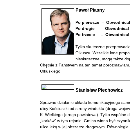
Paweł Piasny
Po pierwsze – Obwodnica
Po drugie – Obwodnica!
Po trzecie – Obwodnica!
Tylko skuteczne przeprowadze
Olkuszu. Wszelkie inne propo
nieskuteczne, mogą także do
Chętnie z Państwem na ten temat porozmawiam,
Olkuskiego.
Stanisław Piechowicz
Sprawne działanie układu komunikacyjnego sam
ulicy Kościuszki od strony wiaduktu (droga wojewó
K. Wielkiego (droga powiatowa). Tylko wspólne 
„korków” w tym rejonie. Gmina winna być czynni
ulice leżą w jej obszarze drogowym. Równolegle 