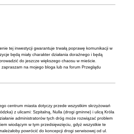
!
nie tej inwestycji gwarantuje trwałą poprawę komunikacji w
zycje będą miały charakter działania doraźnego i będą
prowadzić do jeszcze większego chaosu w mieście.
 zapraszam na mojego bloga lub na forum Przeglądu
ego centrum miasta dotyczy przede wszystkim skrzyżowań
dzka) z ulicami: Szpitalną, Nulla (drogi gminne) i ulicą Króla
działanie administratorów tych dróg może rozwiązać problem
kiem wiodącym w tym przedsięwzięciu, gdyż wszystkie te
należałoby powrócić do koncepcji drogi serwisowej od ul.