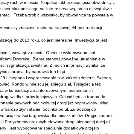
jszy ruch w mieście. Niepokoi fakt przesunięcia obwodnicy z
twa Małopolskiego na listę rezerwową, na co niewątpliwie
ntacji. Trzeba zrobić wszystko, by obwodnica ta powstała w
zmniejszy znacznie ruchu na krajowej 94 bez realizacji
izację do 2013 roku, co jest nierealne. Inwestycja ta jest
alnymi, wewnątrz miasta. Obecnie wykonywana jest
z ulicami Dworską i Biema stanowi poważne utrudnienie w
ści sygnalizacja świetlna/. Z moich informacji wynika, że
ynić starania, by naprawić ten błąd.
 29 Listopada i wyprostowanie tzw. zakrętu śmierci. Szkoda,
wać. Rondo w miejscu jej zbiegu z al. Tysiąclecia też
a w konsultacji z zainteresowanymi podmiotami i
drogi wzdłuż torów kolejowych. Całość będzie trudna do
konanie pewnych odcinków tej drogi już poprawiłoby układ
 bardzo złym stanie, odcinka od ul. Żuradzkiej do
awę uciążliwości targowiska dla mieszkańców. Drugie zadanie
j i Partyzantów oraz wybudowanie drogi biegnącej dalej aż
eny i jest wybudowane specjalnie dodatkowe przęsło