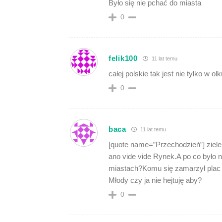
Było się nie pchać do miasta
0
felik100
11 lat temu
całej polskie tak jest nie tylko w o
0
baca
11 lat temu
[quote name=”Przechodzień”] zieleń
ano vide vide Rynek.A po co było n
miastach?Komu się zamarzył plac 
Młody czy ja nie hejtuję aby?
0