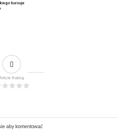
iego kursuje
?
0
Article Rating
sie aby komentować