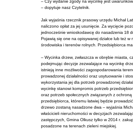
– Czy wydanie zgody na wycinkę jest uwarunkow
– dopytuje nasz Czytelnik.
Jak wyjaśnia rzecznik prasowy urzędu Michał La
naliczono opłat za jej usunięcie. Za wycięcie po
jednocześnie wnioskodawcę do nasadzenia 18 drze
Pojawią się one na opisywanej działce lub też 
środowiska i terenów rolnych. Przedsiębiorca ma
– Wycinka drzew, zwłaszcza w obrębie miasta, c
podejmując decyzje zezwalające na wycinkę drze
istnieją inne możliwości zagospodarowania tere
prowadzonej działalności oraz usytuowanie i stos
wykorzystania jej dla potrzeb prowadzonej dział
wycinkę stanowi kompromis potrzeb przedsiębio
oraz potrzeb społecznych związanych z ochroną 
przedsiębiorca, któremu łatwiej będzie prowadzić
drzewo zostaną nasadzone dwa – wyjaśnia Michał
właścicieli nieruchomości w decyzjach zezwala
zastępczych, Gmina Olkusz tylko w 2014 r. zakup
posadzone na terenach zieleni miejskiej.