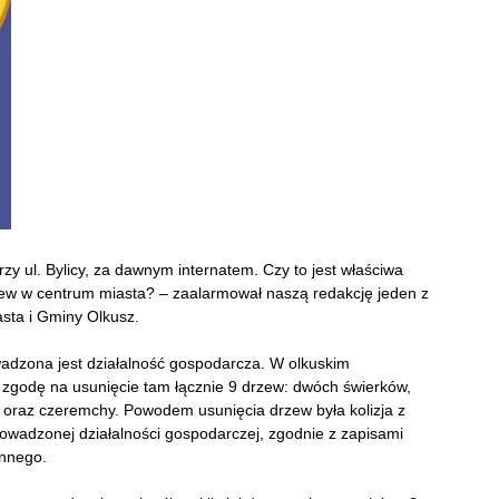
zy ul. Bylicy, za dawnym internatem. Czy to jest właściwa
zew w centrum miasta? – zaalarmował naszą redakcję jeden z
sta i Gminy Olkusz.
owadzona jest działalność gospodarcza. W olkuskim
 zgodę na usunięcie tam łącznie 9 drzew: dwóch świerków,
ui oraz czeremchy. Powodem usunięcia drzew była kolizja z
owadzonej działalności gospodarczej, zgodnie z zapisami
nnego.