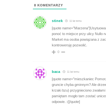
8
KOMENTARZY
stinek
11 lat temu
[quote name=”Marzena”]Usytuowan
ponoć to miejsce przy ulicy Nullo n
Market ma osoba powiązana z zarz
kontrowersję pozwolić.
0
baca
11 lat temu
[quote name=”mieszkaniec Pomorz
gruncie chyba gminnym? Ale drzewk
krzaki bzu) przygnieciono zwałami
pamiętam mogło tam zostać unicest
odpowie. :([/quote]