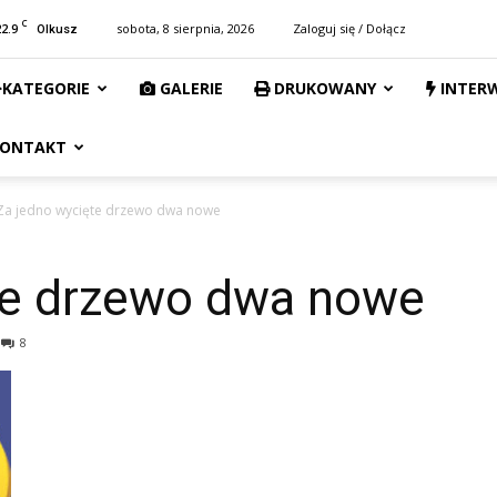
C
22.9
sobota, 8 sierpnia, 2026
Zaloguj się / Dołącz
Olkusz
KATEGORIE
GALERIE
DRUKOWANY
INTER
ONTAKT
Za jedno wycięte drzewo dwa nowe
te drzewo dwa nowe
8