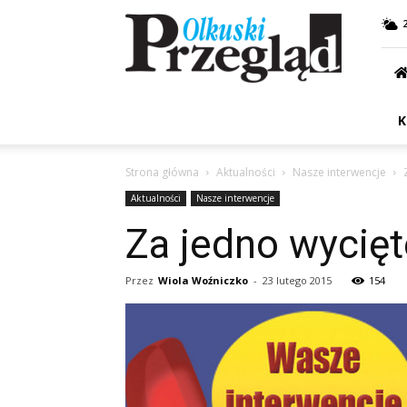
Przegląd
Olkuski
K
Strona główna
Aktualności
Nasze interwencje
Aktualności
Nasze interwencje
Za jedno wycię
Przez
Wiola Woźniczko
-
23 lutego 2015
154