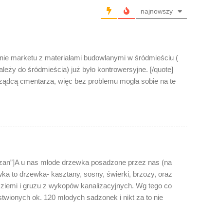
najnowszy
ie marketu z materiałami budowlanymi w śródmieściu (
ależy do śródmieścia) już było kontrowersyjne. [/quote]
ądcą cmentarza, więc bez problemu mogła sobie na te
an”]A u nas młode drzewka posadzone przez nas (na
a to drzewka- kasztany, sosny, świerki, brzozy, oraz
 ziemi i gruzu z wykopów kanalizacyjnych. Wg tego co
wionych ok. 120 młodych sadzonek i nikt za to nie