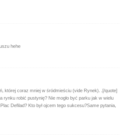
lkuszu hehe
, której coraz mniej w śródmieściu (vide Rynek). .[/quote]
a rynku robić pustynię? Nie mogło być parku jak w wielu
Plac Defilad? Kto był ojcem tego sukcesu?Same pytania,