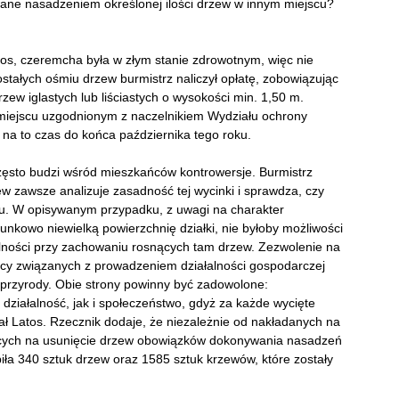
ane nasadzeniem określonej ilości drzew w innym miejscu?
tos, czeremcha była w złym stanie zdrowotnym, więc nie
zostałych ośmiu drzew burmistrz naliczył opłatę, zobowiązując
w iglastych lub liściastych o wysokości min. 1,50 m.
w miejscu uzgodnionym z naczelnikiem Wydziału ochrony
 na to czas do końca października tego roku.
zęsto budzi wśród mieszkańców kontrowersje. Burmistrz
w zawsze analizuje zasadność tej wycinki i sprawdza, czy
nu. W opisywanym przypadku, z uwagi na charakter
unkowo niewielką powierzchnię działki, nie byłoby możliwości
alności przy zachowaniu rosnących tam drzew. Zezwolenie na
rcy związanych z prowadzeniem działalności gospodarczej
przyrody. Obie strony powinny być zadowolone:
 działalność, jak i społeczeństwo, gdyż za każde wycięte
 Latos. Rzecznik dodaje, że niezależnie od nakładanych na
jących na usunięcie drzew obowiązków dokonywania nasadzeń
iła 340 sztuk drzew oraz 1585 sztuk krzewów, które zostały