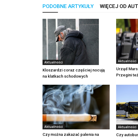
PODOBNE ARTYKUŁY
WIĘCEJ OD AU
Aktualności
Aktualności
Urząd Mars
Kloszardzi coraz częściej nocują
Przegini te
na klatkach schodowych
Aktualności
Aktualności
Czy można zakazać palenia na
Czy autobu