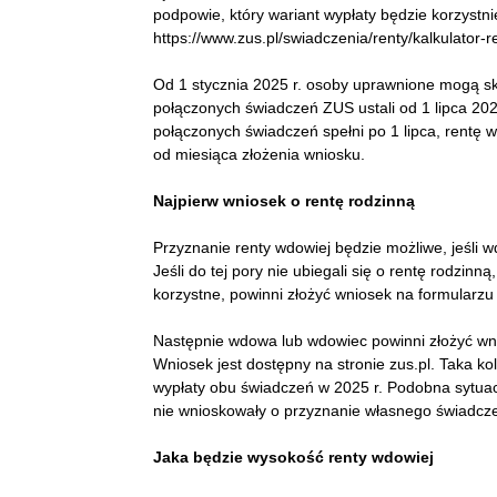
podpowie, który wariant wypłaty będzie korzystnie
https://www.zus.pl/swiadczenia/renty/kalkulator-
Od 1 stycznia 2025 r. osoby uprawnione mogą sk
połączonych świadczeń ZUS ustali od 1 lipca 2025
połączonych świadczeń spełni po 1 lipca, rentę 
od miesiąca złożenia wniosku.
Najpierw wniosek o rentę rodzinną
Przyznanie renty wdowiej będzie możliwe, jeśli 
Jeśli do tej pory nie ubiegali się o rentę rodzi
korzystne, powinni złożyć wniosek na formularz
Następnie wdowa lub wdowiec powinni złożyć wn
Wniosek jest dostępny na stronie zus.pl. Taka kol
wypłaty obu świadczeń w 2025 r. Podobna sytuacj
nie wnioskowały o przyznanie własnego świadcze
Jaka będzie wysokość renty wdowiej