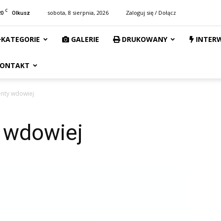
C
20
sobota, 8 sierpnia, 2026
Zaloguj się / Dołącz
Olkusz
KATEGORIE
GALERIE
DRUKOWANY
INTER
ONTAKT
enty wdowiej
y wdowiej