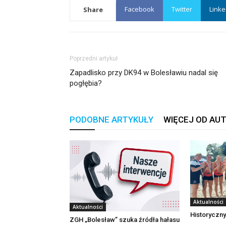
Facebook
Twitter
Linke
Share
Poprzedni artykuł
Zapadlisko przy DK94 w Bolesławiu nadal się
pogłębia?
PODOBNE ARTYKUŁY
WIĘCEJ OD AU
Aktualności
Aktualności
Historyczny
ZGH „Bolesław” szuka źródła hałasu