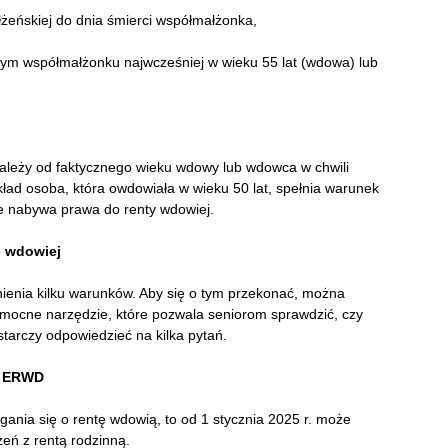
żeńskiej do dnia śmierci współmałżonka,
łym współmałżonku najwcześniej w wieku 55 lat (wdowa) lub
zależy od faktycznego wieku wdowy lub wdowca w chwili
ład osoba, która owdowiała w wieku 50 lat, spełnia warunek
ie nabywa prawa do renty wdowiej.
e wdowiej
nienia kilku warunków. Aby się o tym przekonać, można
omocne narzędzie, które pozwala seniorom sprawdzić, czy
tarczy odpowiedzieć na kilka pytań.
k ERWD
gania się o rentę wdowią, to od 1 stycznia 2025 r. może
eń z rentą rodzinną.