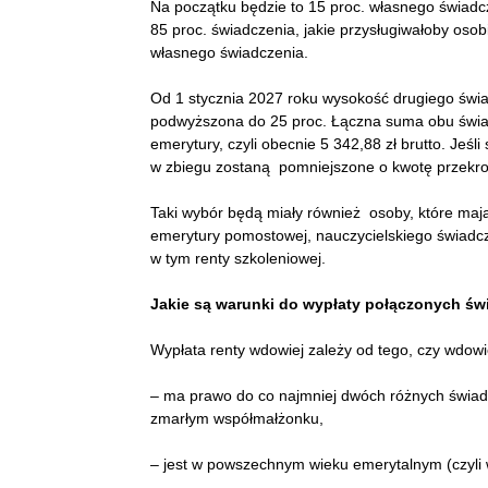
Na początku będzie to 15 proc. własnego świadcz
85 proc. świadczenia, jakie przysługiwałoby osobi
własnego świadczenia.
Od 1 stycznia 2027 roku wysokość drugiego świ
podwyższona do 25 proc. Łączna suma obu świad
emerytury, czyli obecnie 5 342,88 zł brutto. Jeś
w zbiegu zostaną pomniejszone o kwotę przekro
Taki wybór będą miały również osoby, które maj
emerytury pomostowej, nauczycielskiego świadcz
w tym renty szkoleniowej.
Jakie są warunki do wypłaty połączonych św
Wypłata renty wdowiej zależy od tego, czy wdowi
– ma prawo do co najmniej dwóch różnych świad
zmarłym współmałżonku,
– jest w powszechnym wieku emerytalnym (czyli