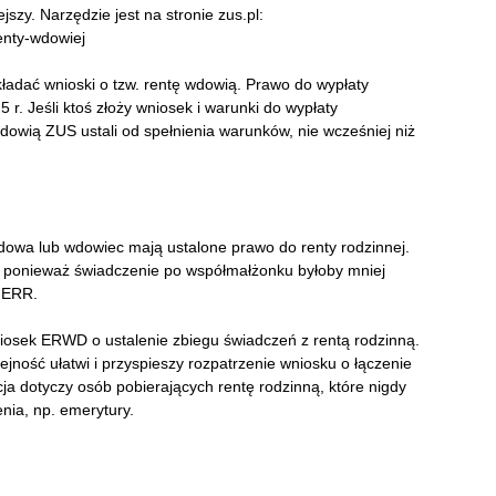
jszy. Narzędzie jest na stronie zus.pl:
renty-wdowiej
ładać wnioski o tzw. rentę wdowią. Prawo do wypłaty
 r. Jeśli ktoś złoży wniosek i warunki do wypłaty
wdowią ZUS ustali od spełnienia warunków, nie wcześniej niż
wdowa lub wdowiec mają ustalone prawo do renty rodzinnej.
nną, ponieważ świadczenie po współmałżonku byłoby mniej
u ERR.
iosek ERWD o ustalenie zbiegu świadczeń z rentą rodzinną.
ejność ułatwi i przyspieszy rozpatrzenie wniosku o łączenie
a dotyczy osób pobierających rentę rodzinną, które nigdy
nia, np. emerytury.