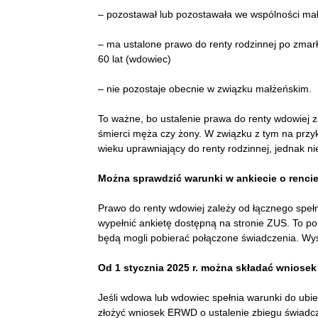
– pozostawał lub pozostawała we wspólności mał
– ma ustalone prawo do renty rodzinnej po zmar
60 lat (wdowiec)
– nie pozostaje obecnie w związku małżeńskim.
To ważne, bo ustalenie prawa do renty wdowiej 
śmierci męża czy żony. W związku z tym na przyk
wieku uprawniający do renty rodzinnej, jednak n
Można sprawdzić warunki w ankiecie o renci
Prawo do renty wdowiej zależy od łącznego speł
wypełnić ankietę dostępną na stronie ZUS. To p
będą mogli pobierać połączone świadczenia. Wys
Od 1 stycznia 2025 r. można składać wniose
Jeśli wdowa lub wdowiec spełnia warunki do ubie
złożyć wniosek ERWD o ustalenie zbiegu świadcz