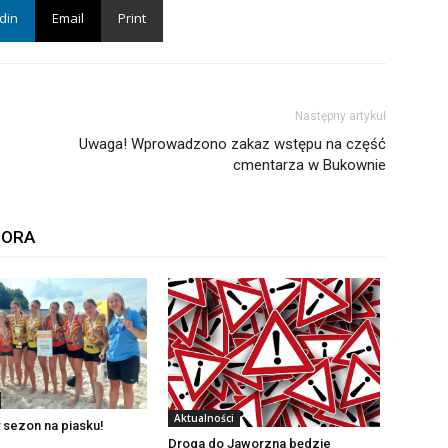
din
Email
Print
Następny artykuł
Uwaga! Wprowadzono zakaz wstępu na część
cmentarza w Bukownie
TORA
Aktualności
 sezon na piasku!
Droga do Jaworzna będzie