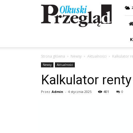
Przegląd
Olkuski
K
Strona główna
Newsy
Aktualności
Kalkulator r
Newsy
Aktualności
Kalkulator rent
Przez
Admin
-
4 stycznia 2025
401
0