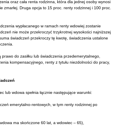
enia oraz cała renta rodzinna, która dla jednej osoby wynosi
e zmarłej. Druga opcja to 15 proc. renty rodzinnej i 100 proc.
adczenia wypłacanego w ramach renty wdowiej zostanie
czeń nie może przekroczyć trzykrotnej wysokości najniższej
li suma świadczeń przekroczy tę kwotę, świadczenia ustalone
czenia.
ą prawo do zasiłku lub świadczenia przedemerytalnego,
enia kompensacyjnego, renty z tytułu niezdolności do pracy,
iadczeń
ec lub wdowa spełnia łącznie następujące warunki:
czeń emerytalno-rentowych, w tym renty rodzinnej po
 wdowa ma skończone 60 lat, a wdowiec – 65),