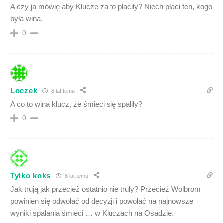
A czy ja mówię aby Klucze za to płaciły? Niech płaci ten, kogo
była wina.
0
Loczek
8 lat temu
A co to wina klucz, że śmieci się spaliły?
0
Tylko koks
8 lat temu
Jak trują jak przecież ostatnio nie truły? Przecież Wolbrom
powinien się odwołać od decyzji i powołać na najnowsze
wyniki spalania śmieci … w Kluczach na Osadzie.