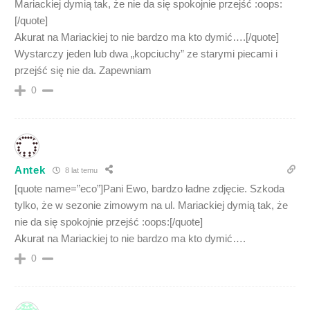
Mariackiej dymią tak, że nie da się spokojnie przejść :oops:
[/quote]
Akurat na Mariackiej to nie bardzo ma kto dymić….[/quote]
Wystarczy jeden lub dwa „kopciuchy” ze starymi piecami i
przejść się nie da. Zapewniam
0
Antek
8 lat temu
[quote name=”eco”]Pani Ewo, bardzo ładne zdjęcie. Szkoda
tylko, że w sezonie zimowym na ul. Mariackiej dymią tak, że
nie da się spokojnie przejść :oops:[/quote]
Akurat na Mariackiej to nie bardzo ma kto dymić….
0