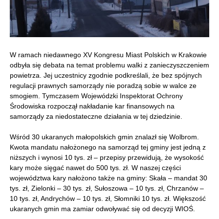
W ramach niedawnego XV Kongresu Miast Polskich w Krakowie
odbyła się debata na temat problemu walki z zanieczyszczeniem
powietrza. Jej uczestnicy zgodnie podkreślali, że bez spójnych
regulacji prawnych samorządy nie poradzą sobie w walce ze
smogiem. Tymczasem Wojewódzki Inspektorat Ochrony
Środowiska rozpoczął nakładanie kar finansowych na
samorządy za niedostateczne działania w tej dziedzinie.
Wśród 30 ukaranych małopolskich gmin znalazł się Wolbrom.
Kwota mandatu nałożonego na samorząd tej gminy jest jedną z
niższych i wynosi 10 tys. zł – przepisy przewidują, że wysokość
kary może sięgać nawet do 500 tys. zł. W naszej części
województwa kary nałożono także na gminy: Skała – mandat 30
tys. zł, Zielonki – 30 tys. zł, Sułoszowa – 10 tys. zł, Chrzanów –
10 tys. zł, Andrychów – 10 tys. zł, Słomniki 10 tys. zł. Większość
ukaranych gmin ma zamiar odwoływać się od decyzji WIOŚ.