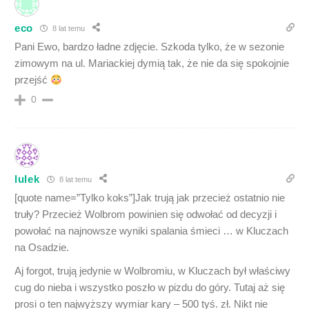
eco
8 lat temu
Pani Ewo, bardzo ładne zdjęcie. Szkoda tylko, że w sezonie
zimowym na ul. Mariackiej dymią tak, że nie da się spokojnie
przejść
0
lulek
8 lat temu
[quote name=”Tylko koks”]Jak trują jak przecież ostatnio nie
truły? Przecież Wolbrom powinien się odwołać od decyzji i
powołać na najnowsze wyniki spalania śmieci … w Kluczach
na Osadzie.
Aj forgot, trują jedynie w Wolbromiu, w Kluczach był właściwy
cug do nieba i wszystko poszło w pizdu do góry. Tutaj aż się
prosi o ten najwyższy wymiar kary – 500 tyś. zł. Nikt nie