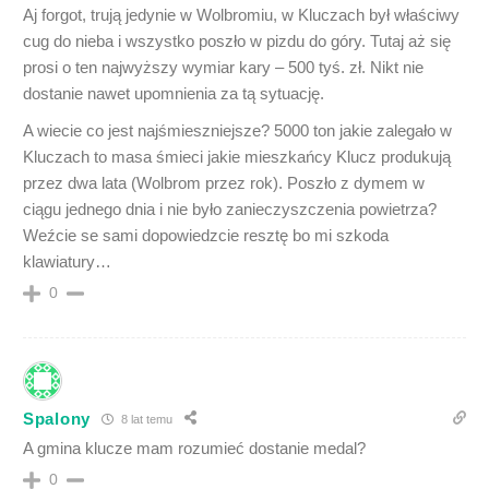
Aj forgot, trują jedynie w Wolbromiu, w Kluczach był właściwy
cug do nieba i wszystko poszło w pizdu do góry. Tutaj aż się
prosi o ten najwyższy wymiar kary – 500 tyś. zł. Nikt nie
dostanie nawet upomnienia za tą sytuację.
A wiecie co jest najśmieszniejsze? 5000 ton jakie zalegało w
Kluczach to masa śmieci jakie mieszkańcy Klucz produkują
przez dwa lata (Wolbrom przez rok). Poszło z dymem w
ciągu jednego dnia i nie było zanieczyszczenia powietrza?
Weźcie se sami dopowiedzcie resztę bo mi szkoda
klawiatury…
0
Spalony
8 lat temu
A gmina klucze mam rozumieć dostanie medal?
0