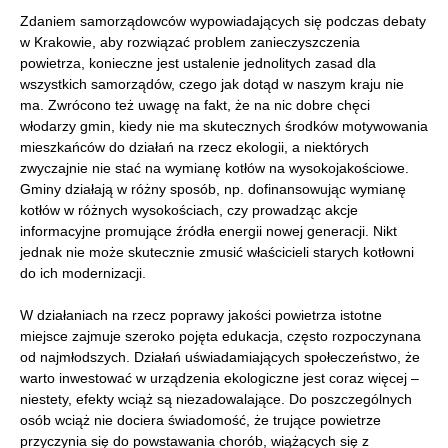
Zdaniem samorządowców wypowiadających się podczas debaty
w Krakowie, aby rozwiązać problem zanieczyszczenia
powietrza, konieczne jest ustalenie jednolitych zasad dla
wszystkich samorządów, czego jak dotąd w naszym kraju nie
ma. Zwrócono też uwagę na fakt, że na nic dobre chęci
włodarzy gmin, kiedy nie ma skutecznych środków motywowania
mieszkańców do działań na rzecz ekologii, a niektórych
zwyczajnie nie stać na wymianę kotłów na wysokojakościowe.
Gminy działają w różny sposób, np. dofinansowując wymianę
kotłów w różnych wysokościach, czy prowadząc akcje
informacyjne promujące źródła energii nowej generacji. Nikt
jednak nie może skutecznie zmusić właścicieli starych kotłowni
do ich modernizacji.
W działaniach na rzecz poprawy jakości powietrza istotne
miejsce zajmuje szeroko pojęta edukacja, często rozpoczynana
od najmłodszych. Działań uświadamiających społeczeństwo, że
warto inwestować w urządzenia ekologiczne jest coraz więcej –
niestety, efekty wciąż są niezadowalające. Do poszczególnych
osób wciąż nie dociera świadomość, że trujące powietrze
przyczynia się do powstawania chorób, wiążących się z