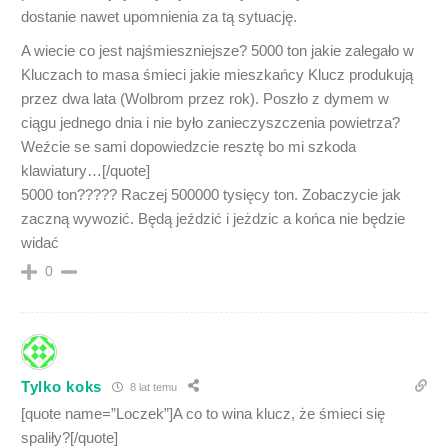
dostanie nawet upomnienia za tą sytuację.
A wiecie co jest najśmieszniejsze? 5000 ton jakie zalegało w
Kluczach to masa śmieci jakie mieszkańcy Klucz produkują
przez dwa lata (Wolbrom przez rok). Poszło z dymem w
ciągu jednego dnia i nie było zanieczyszczenia powietrza?
Weźcie se sami dopowiedzcie resztę bo mi szkoda
klawiatury…[/quote]
5000 ton????? Raczej 500000 tysięcy ton. Zobaczycie jak
zaczną wywozić. Będą jeździć i jeżdzic a końca nie będzie
widać
0
Tylko koks
8 lat temu
[quote name=”Loczek”]A co to wina klucz, że śmieci się
spaliły?[/quote]