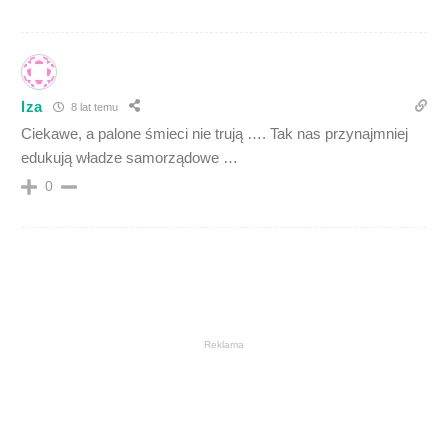
Iza
8 lat temu
Ciekawe, a palone śmieci nie trują …. Tak nas przynajmniej
edukują władze samorządowe …
0
Reklama