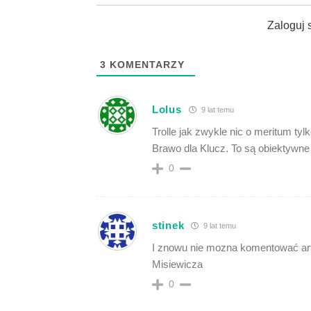
Zaloguj 
3
KOMENTARZY
Lolus
9 lat temu
Trolle jak zwykle nic o meritum tylko
Brawo dla Klucz. To są obiektywne
0
stinek
9 lat temu
I znowu nie mozna komentować art
Misiewicza
0