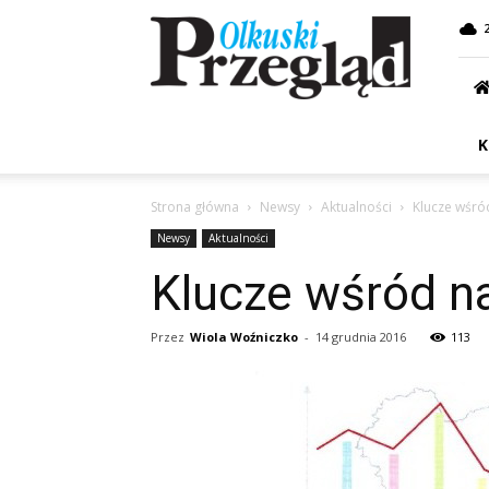
Przegląd
Olkuski
K
Strona główna
Newsy
Aktualności
Klucze wśró
Newsy
Aktualności
Klucze wśród n
Przez
Wiola Woźniczko
-
14 grudnia 2016
113