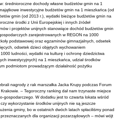
ów: średnioroczne dochody własne budżetów gmin na 1
 majątkowe inwestycyjne budżetów gmin na 1 mieszkańca (od
żetów gmin (od 2013 r.), wydatki bieżące budżetów gmin na
roczne środki z Unii Europejskiej i innych źródeł
amów i projektów unijnych stanowiące dochód budżetów gmin
ów gospodarczych zarejestrowanych w REGON na 1000
 szkoły podstawowej oraz egzaminów gimnazjalnych, odsetek
ecięcych, odsetek dzieci objętych wychowaniem
 1000 ludności, wydatki na kulturę i ochronę dziedzictwa
ch inwestycyjnych) na 1 mieszkańca, udział środków
ym podmiotom prowadzącym działalność pożytku
ebrali nagrody z rak marszałka Jacka Krupy podczas Forum
 Krakowie. – Tegoroczny ranking dał nam trzynaste miejsce
-gospodarczego. W dodatku jest to czwarta lokata wśród
 czy wykorzystanie środków unijnych nie są jeszcze
użenia gminy, bo w ostatnich dwóch latach spłaciliśmy ponad
w przeznaczanych dla organizacji pozarządowych – mówi wójt