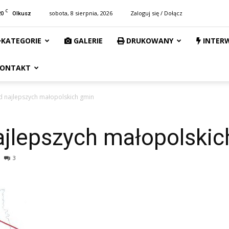
C
20
sobota, 8 sierpnia, 2026
Zaloguj się / Dołącz
Olkusz
KATEGORIE
GALERIE
DRUKOWANY
INTER
ONTAKT
d najlepszych małopolskich gmin
ajlepszych małopolskic
3