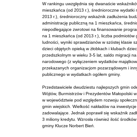
W rankingu uwzględnia się dwanaście wskaźnik
mieszkańca (od 2013 r.), średnioroczne wydatki
2013 r.), średnioroczny wskaźnik zadłużenia bud
administrację publiczną na 1 mieszkańca, średnio
niepodlegające zwrotowi na finansowanie progr
na 1 mieszkańca (od 2013 r.), liczba podmiot
ludności, wyniki sprawdzianów w szóstej klasie
dzieci objętych opieką w żłobkach i klubach dzi
przedszkolnym w wieku 3-5 lat, saldo migracji na
narodowego (z wyłączeniem wydatków majątkowy
przekazanych organizacjom pozarządowym i inn
publicznego w wydatkach ogółem gminy.
Przedstawiciele dwudziestu najlepszych gmin od
Wójtów, Burmistrzów i Prezydentów Małopolski w
w województwie pod względem rozwoju społeczno
gmin wiejskich. Wielkość nakładów na inwestycje
zadowalające. Jednak poprawił się wskaźnik zadł
3 miliony kredytu. Wzrosła również ilość środkó
gminy Klucze Norbert Bień.