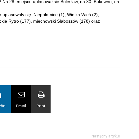
 Na 28. miejscu uplasował się Bolesław, na 30. Bukowno, na
uplasowały się: Niepołomice (1), Wielka Wieś (2),
kie Rytro (177), miechowski Słaboszów (178) oraz
din
Email
Print
Następny artykuł