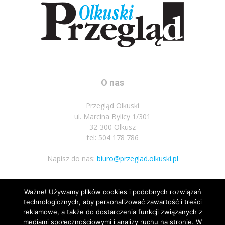
O nas
Przegląd Olkuski
ul. Marcina Bylicy 1/301
32-300 Olkusz
tel: 504 178 786
Napisz do nas:
biuro@przeglad.olkuski.pl
Ważne! Używamy plików cookies i podobnych rozwiązań
Podążaj za nami
technologicznych, aby personalizować zawartość i treści
reklamowe, a także do dostarczenia funkcji związanych z
mediami społecznościowymi i analizy ruchu na stronie. W