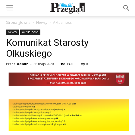
Strona główna
Newsy
Aktualności
Newsy
Aktualności
Komunikat Starosty
Olkuskiego
Przez
Admin
-
26 maja 2020
1301
0