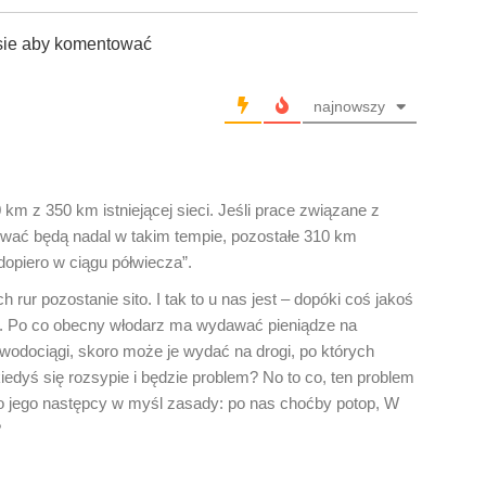
sie aby komentować
najnowszy
 km z 350 km istniejącej sieci. Jeśli prace związane z
ać będą nadal w takim tempie, pozostałe 310 km
opiero w ciągu półwiecza”.
 rur pozostanie sito. I tak to u nas jest – dopóki coś jakoś
uje. Po co obecny włodarz ma wydawać pieniądze na
odociągi, skoro może je wydać na drogi, po których
edyś się rozsypie i będzie problem? No to co, ten problem
ko jego następcy w myśl zasady: po nas choćby potop, W
?