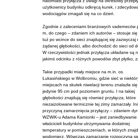
natomiast przyłącza z uwagi na okresowy przepł
użytkownicy budynku odkręcą kurek, i zdecydowan
wodociągów zmagali się na co dzień.
Zgodnie z zaleceniami branżowych vademeców prz
m, do czego – zdaniem ich autorów – stosuje si
tuż po wcince do sieci znajdującej się zazwycza
żądanej głębokości, albo dochodzić do sieci od d
W rzeczywistości jednak przyłącza układane są na
jakimś odcinku z różnych powodów zbyt płytko, 
Takie przypadki miały miejsce na m.in. os.
Łukasińskiego w Wolbromiu, gdzie sieć w niektó
miejscach na skutek niwelacji terenu znalazła się
jedynie 95 cm pod poziomem gruntu. I na takiej
głębokości znajdują się również przyłącza, które
niezaizolowane termicznie tej zimy zamarzały. In
przyczyną zamarznięcia przyłączy – zdaniem dyr
WZWiK-u Adama Kamionki – jest zaniedbywanie 
właścicieli budynków utrzymywania dodatniej
temperatury w pomieszczeniach, w których znajd
wodomierz. Wówczas zamarzanie rozpoczyna si