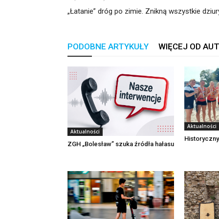
„Łatanie” dróg po zimie. Znikną wszystkie dziur
PODOBNE ARTYKUŁY
WIĘCEJ OD AU
Aktualności
Aktualności
Historyczny
ZGH „Bolesław” szuka źródła hałasu