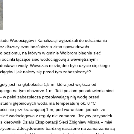
ładu Wodociągów i Kanalizacji wyjeżdżali do udrażniania
zez dłuższy czas bezśnieżna zima spowodowała
 do poziomu, na którym w gminie Wolbrom biegnie sieć
i odcinki łączące sieć wodociągową z wewnętrznymi
 dostawie wody. Wówczas niezbędne było użycie ciężkiego
iągów i jak należy się przed tym zabezpieczyć?
ły jest na głębokości 1,5 m, która jest większa od
zącego na tym obszarze 1 m. Taki poziom posadowienia sieci
 w pełni zabezpiecza przepływającą nią wodę przed
 studni głębinowych woda ma temperaturę ok. 8 °C
ości nie przekraczającej 1 m, pod warunkiem jednak, że
o sieć wodociągowa z reguły nie zamarza. Jedyny przypadek
s kierownik Działu Eksploatacji Sieci Zbigniew Micuła – miał
płycenia. Zdecydowanie bardziej narażone na zamarzanie są