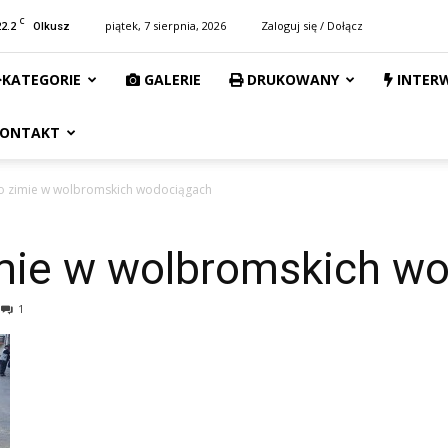
C
22.2
piątek, 7 sierpnia, 2026
Zaloguj się / Dołącz
Olkusz
KATEGORIE
GALERIE
DRUKOWANY
INTER
ONTAKT
o zimie w wolbromskich wodociągach
imie w wolbromskich w
1