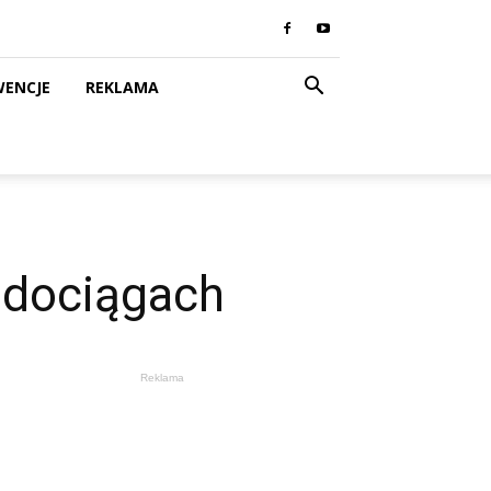
WENCJE
REKLAMA
odociągach
Reklama