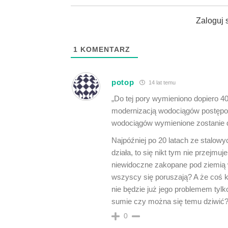
Zaloguj 
1
KOMENTARZ
potop
14 lat temu
„Do tej pory wymieniono dopiero 40
modernizacją wodociągów postępow
wodociągów wymienione zostanie d
Najpóźniej po 20 latach ze stalowych
działa, to się nikt tym nie przejm
niewidoczne zakopane pod ziemią w
wszyscy się poruszają? A że coś ki
nie będzie już jego problemem tyl
sumie czy można się temu dziwić
0