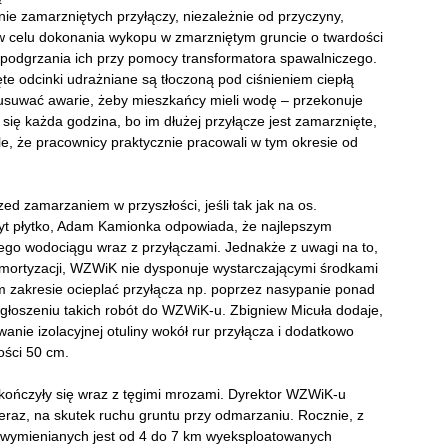
nie zamarzniętych przyłączy, niezależnie od przyczyny,
w celu dokonania wykopu w zmarzniętym gruncie o twardości
, podgrzania ich przy pomocy transformatora spawalniczego.
e odcinki udrażniane są tłoczoną pod ciśnieniem ciepłą
j usuwać awarie, żeby mieszkańcy mieli wodę – przekonuje
się każda godzina, bo im dłużej przyłącze jest zamarznięte,
le, że pracownicy praktycznie pracowali w tym okresie od
ed zamarzaniem w przyszłości, jeśli tak jak na os.
byt płytko, Adam Kamionka odpowiada, że najlepszym
ego wodociągu wraz z przyłączami. Jednakże z uwagi na to,
 amortyzacji, WZWiK nie dysponuje wystarczającymi środkami
m zakresie ocieplać przyłącza np. poprzez nasypanie ponad
zgłoszeniu takich robót do WZWiK-u. Zbigniew Micuła dodaje,
anie izolacyjnej otuliny wokół rur przyłącza i dodatkowo
ości 50 cm.
e skończyły się wraz z tęgimi mrozami. Dyrektor WZWiK-u
teraz, na skutek ruchu gruntu przy odmarzaniu. Rocznie, z
 wymienianych jest od 4 do 7 km wyeksploatowanych