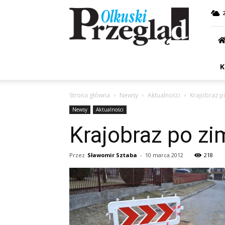
Przegląd
Olkuski
K
Strona główna
Newsy
Aktualności
Krajobraz p
Newsy
Aktualności
Krajobraz po z
Przez
Sławomir Sztaba
-
10 marca 2012
218