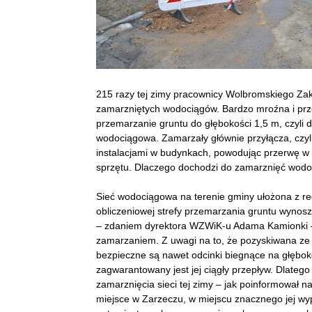
215 razy tej zimy pracownicy Wolbromskiego Zak
zamarzniętych wodociągów. Bardzo mroźna i pr
przemarzanie gruntu do głębokości 1,5 m, czyli
wodociągowa. Zamarzały głównie przyłącza, czyl
instalacjami w budynkach, powodując przerwę w
sprzętu. Dlaczego dochodzi do zamarznięć wodoc
Sieć wodociągowa na terenie gminy ułożona z regu
obliczeniowej strefy przemarzania gruntu wynos
– zdaniem dyrektora WZWiK-u Adama Kamionki –
zamarzaniem. Z uwagi na to, że pozyskiwana ze
bezpieczne są nawet odcinki biegnące na głębok
zagwarantowany jest jej ciągły przepływ. Dlateg
zamarznięcia sieci tej zimy – jak poinformował na
miejsce w Zarzeczu, w miejscu znacznego jej wy