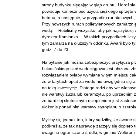
strony budynku sięgając w głąb gruntu. Udrożnie
powoduje konieczność użycia ciężkiego sprzętu 
betonu, a następnie, w przypadku rur stalowych
Przy nowszych rurach polietylenowych zamarznięt
wodą. – Robiliśmy wszystko, aby jak najszybcie
dyrektor Kamionka. – W takich przypadkach liczy 
tym zamarza na dłuższym odcinku. Awarii było ty
godz. 7 do 23.
Na pytanie jak można zabezpieczyć przyłącza prz
Łukasińskiego sieć wodociągowa jest ułożona z
rozwiązaniem byłaby wymiana w tym miejscu cał
że w taryfach opłat za wodę nie uwzględnia się
na taką inwestycję. Dlatego radzi aby we własny
nie warstwy żużla lub keramzytu, po uprzednim 
że bardziej skutecznym ociepleniem jest zastosow
ułożenie ponad nim warstwy styropianu o szerok
Myliłby się jednak ten, który sądziłby, że awari
podkreśla, że tak naprawdę zaczęły się dopiero 
uwagi na ograniczone środki, w gminie Wolbrom