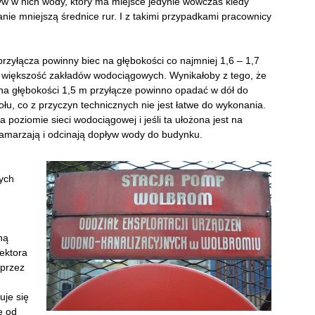
yw w nich wody, który ma miejsce jedynie wówczas kiedy
ie mniejszą średnice rur. I z takimi przypadkami pracownicy
yłącza powinny biec na głębokości co najmniej 1,6 – 1,7
ę większość zakładów wodociągowych. Wynikałoby z tego, że
j na głębokości 1,5 m przyłącze powinno opadać w dół do
ołu, co z przyczyn technicznych nie jest łatwe do wykonania.
 poziomie sieci wodociągowej i jeśli ta ułożona jest na
zamarzają i odcinają dopływ wody do budynku.
rych
ną
ektora
przez
uje się
ę od