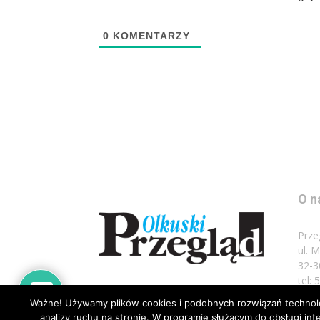
0
KOMENTARZY
O n
Prze
ul. 
32-3
tel:
Ważne! Używamy plików cookies i podobnych rozwiązań technolog
Napi
analizy ruchu na stronie. W programie służącym do obsługi i