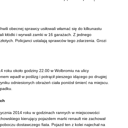
hwili obecnej sprawcy usiłowali włamać się do kilkunastu
i kłódki i wyrwali zamki w 16 garażach. Z jednego
łotych. Policjanci ustalają sprawców tego zdarzenia. Grozi
4 roku około godziny 22.00 w Wolbromiu na ulicy
enem wpadł w poślizg i potrącił pieszego idącego po drugiej
 wyniku odniesionych obrażeń ciała poniósł śmierć na miejscu.
ypadku.
ach
ycznia 2014 roku w godzinach rannych w miejscowości
chowskiego kierujący pojazdem marki renault nie zachował
a poboczu dostawczego fiata. Pojazd ten z kolei najechał na