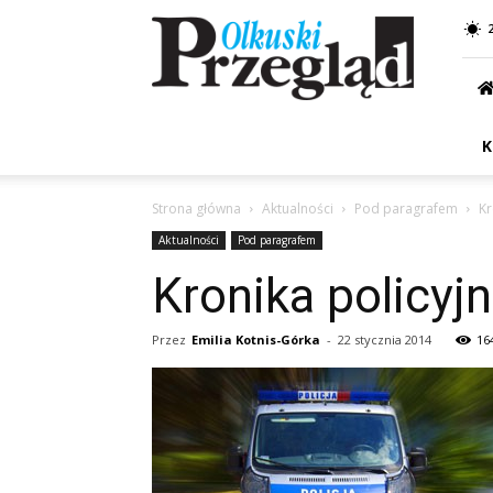
Przegląd
Olkuski
K
Strona główna
Aktualności
Pod paragrafem
Kr
Aktualności
Pod paragrafem
Kronika policyj
Przez
Emilia Kotnis-Górka
-
22 stycznia 2014
16