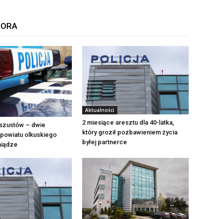
TORA
Aktualności
2 miesiące aresztu dla 40-latka,
szustów – dwie
który groził pozbawieniem życia
powiatu olkuskiego
byłej partnerce
eniądze