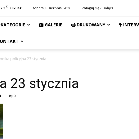
C
22.2
sobota, 8 sierpnia, 2026
Zaloguj się / Dołącz
Olkusz
KATEGORIE
GALERIE
DRUKOWANY
INTER
ONTAKT
onika policyjna 23 stycznia
na 23 stycznia
4
0