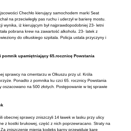
iejscowości Chechło kierujący samochodem marki Seat
hał na przeciwległy pas ruchu i uderzył w barierę mostu.
ji wynika, iż kierującym był najprawdopodobniej 23- letni
ała pobrana krew na zawartość alkoholu. 23- latek z
ieziony do olkuskiego szpitala. Policja ustala przyczyny i
li pomnik upamiętniający 65.rocznicę Powstania
nej sprawcy na cmentarzu w Olkuszu przy ul. Króla
 krzyże. Ponadto z pomnika ku czci 65. rocznicy Powstania
y oszacowano na 500 złotych. Postępowanie w tej sprawie
ek
li obecnej sprawcy zniszczyli 14 ławek w lasku przy ulicy
e z kostki brukowej, część z nich poprzewracano. Straty na
ja. Za zniszczenie mienia kodeks karny przewiduje karę