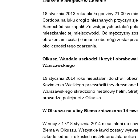
Zdarzenie drogowe w Chechle
18 stycznia 2013 roku około godziny 21.00 w m
Cordoba na łuku drogi z nieznanych przyczyn zjec
Samochód się zapalił. Ze wstępnych ustaleń polic
mieszkaniec tej miejscowości. Od mężczyzny zost
obrażeniami ciała (złamanie obu nóg) został przew
okoliczności tego zdarzenia.
Olkusz. Wandale uszkodzili krzyż i obrabowa
Warszawskiego
19 stycznia 2014 roku nieustaleni do chwili obec
Kazimierza Wielkiego przewrócili trzy drewniane
Warszawskiego skradziono metalowy hełm. Strat
prowadzą policjanci z Olkusza.
W Olkuszu na ulicy Biema zniszczono 14 ław
W nocy z 17/18 stycznia 2014 nieustaleni do chwi
Biema w Olkuszu. Wszystkie ławki zostały wyrwan
szkodę jednej z olkuskich instytucji ustala polic