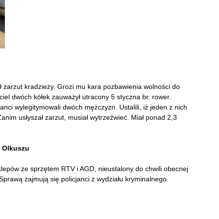
ł zarzut kradzieży. Grozi mu kara pozbawienia wolności do
ciciel dwóch kółek zauważył utracony 5 styczna br. rower.
anci wylegitymowali dwóch mężczyzn. Ustalili, iż jeden z nich
anim usłyszał zarzut, musiał wytrzeźwieć. Miał ponad 2,3
w Olkuszu
klepów ze sprzętem RTV i AGD, nieustalony do chwili obecnej
Sprawą zajmują się policjanci z wydziału kryminalnego.