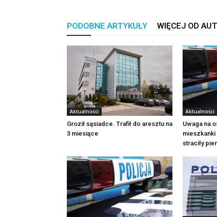
PODOBNE ARTYKUŁY
WIĘCEJ OD AU
Aktualności
Aktualności
Groził sąsiadce. Trafił do aresztu na
Uwaga na o
3 miesiące
mieszkanki 
straciły pi