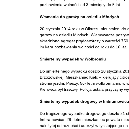
pozbawienia wolności od 3 miesięcy do 5 lat.
Włamania do garaży na osiedlu Młodych
20 stycznia 2014 roku w Olkuszu nieustaleni do c
garaży na osiedlu Młodych. Włamywacze pozrywal
skradziono agregat prądotwórczy o wartości 750 z
im kara pozbawienia wolności od roku do 10 lat.
Śmiertelny wypadek w Wolbromiu
Do śmiertelnego wypadku doszło 20 stycznia 201
Brzozowskiej. Mieszkaniec Kielc – kierujący citro
stronie jezdni. Pieszy, 56- letni wolbromianin, w
Kierowca był trzeźwy. Policja ustala przyczyny w
Śmiertelny wypadek drogowy w Imbramowic
Do tragicznego wypadku drogowego doszło 21 st
Imbramowice. 29- letni mieszkaniec powiatu mie
należytej ostrożności i uderzył w tył stojącego n