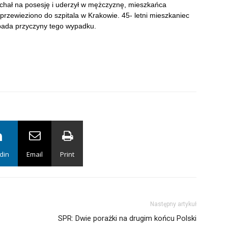
echał na posesję i uderzył w mężczyznę, mieszkańca
rzewieziono do szpitala w Krakowie. 45- letni mieszkaniec
 bada przyczyny tego wypadku.
din
Email
Print
Następny artykuł
SPR: Dwie porażki na drugim końcu Polski