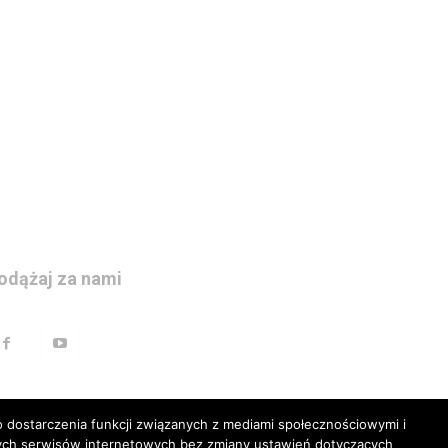
odążaj za nami
 dostarczenia funkcji związanych z mediami społecznościowymi i
szych serwisów internetowych bez zmiany ustawień dotyczących