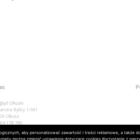
as
P
gląd Olkuski
Marcina Bylicy 1/301
00 Olkusz
 504 178 786
icznych, aby personalizować zawartość i treści reklamowe, a także do
sz do nas:
biuro@przeglad.olkuski.pl
nternetu można zmienić ustawienia dotyczące cookies.Korzystanie z na