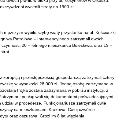
o dwóch piwnic w bloku przy ul. Kosynierów w Olkuszu.
krzywdzeni wycenili straty na 1900 zł.
h mężczyzn wybiło szybę wiaty przystanku na ul. Kościuszki
 Ogniwa Patrolowo – Interwencyjnego zatrzymali dwóch
czynności 20 – letniego mieszkańca Bolesławia oraz 19 –
strat.
 z korupcją i przestępczością gospodarczą zatrzymali cztery
 pożyczkę w wysokości 28 000 zł. Jedną osobę zatrzymano w
stała trójka została zatrzymana w pobliżu instytucji, z
. Zatrzymani posługiwali się dokumentami poświadczającymi
h udział w procederze. Funkcjonariusze zatrzymali dwie
Wszyscy są mieszkańcami Krakowa. Całej czwórce
ytu oraz oszustwa. Grozi im 8 lat więzienia.