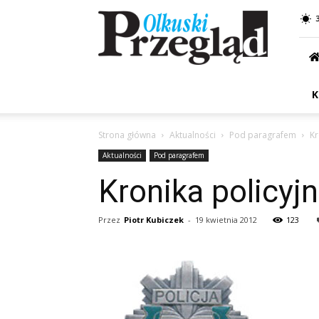
Przegląd
Olkuski
K
Strona główna
Aktualności
Pod paragrafem
Kr
Aktualności
Pod paragrafem
Kronika policyj
Przez
Piotr Kubiczek
-
19 kwietnia 2012
123