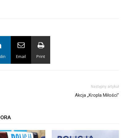
din
Email
Print
Następny artykuł
Akcja „Kropla Miłości”
TORA