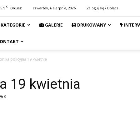
C
35.1
czwartek, 6 sierpnia, 2026
Zaloguj się / Dołącz
Olkusz
KATEGORIE
GALERIE
DRUKOWANY
INTER
ONTAKT
onika policyjna 19 kwietnia
na 19 kwietnia
0