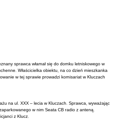
eznany sprawca włamał się do domku letniskowego w
uchenne. Właścicielka obiektu, na co dzień mieszkanka
ępowanie w tej sprawie prowadzi komisariat w Kluczach
ażu na ul. XXX – lecia w Kluczach. Sprawca, wyważając
 z zaparkowanego w nim Seata CB radio z anteną.
icjanci z Klucz.