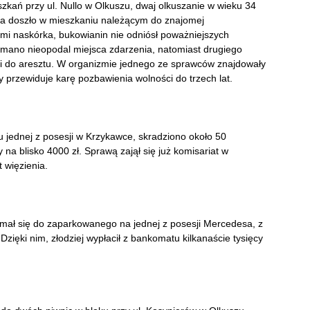
zkań przy ul. Nullo w Olkuszu, dwaj olkuszanie w wieku 34
cia doszło w mieszkaniu należącym do znajomej
i naskórka, bukowianin nie odniósł poważniejszych
mano nieopodal miejsca zdarzenia, natomiast drugiego
ili do aresztu. W organizmie jednego ze sprawców znajdowały
ny przewiduje karę pozbawienia wolności do trzech lat.
 jednej z posesji w Krzykawce, skradziono około 50
a blisko 4000 zł. Sprawą zajął się już komisariat w
 więzienia.
ł się do zaparkowanego na jednej z posesji Mercedesa, z
Dzięki nim, złodziej wypłacił z bankomatu kilkanaście tysięcy