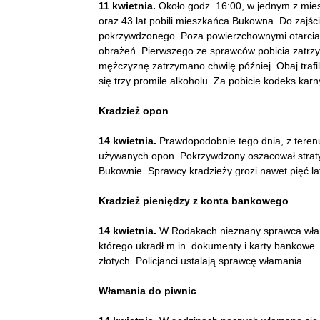
11 kwietnia.
Około godz. 16:00, w jednym z mies
oraz 43 lat pobili mieszkańca Bukowna. Do zajś
pokrzywdzonego. Poza powierzchownymi otarciam
obrażeń. Pierwszego ze sprawców pobicia zatrzy
mężczyznę zatrzymano chwilę później. Obaj traf
się trzy promile alkoholu. Za pobicie kodeks kar
Kradzież opon
14 kwietnia.
Prawdopodobnie tego dnia, z terenu
używanych opon. Pokrzywdzony oszacował straty n
Bukownie. Sprawcy kradzieży grozi nawet pięć lat
Kradzież pieniędzy z konta bankowego
14 kwietnia.
W Rodakach nieznany sprawca włama
którego ukradł m.in. dokumenty i karty bankowe. 
złotych. Policjanci ustalają sprawcę włamania.
Włamania do piwnic