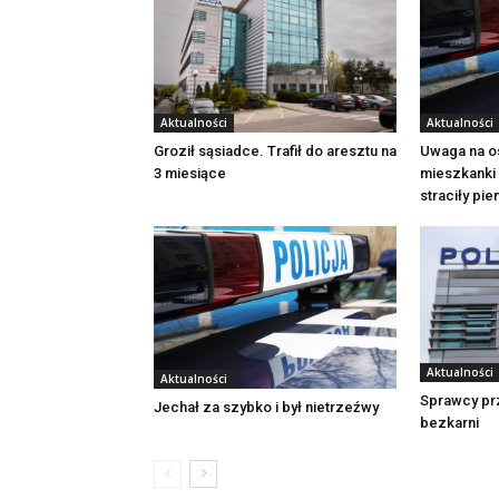
Aktualności
Aktualności
Groził sąsiadce. Trafił do aresztu na
Uwaga na o
3 miesiące
mieszkanki 
straciły pi
Aktualności
Aktualności
Sprawcy pr
Jechał za szybko i był nietrzeźwy
bezkarni