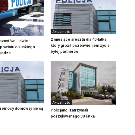
Aktualności
2 miesiące aresztu dla 40-latka,
szustów – dwie
który groził pozbawieniem życia
powiatu olkuskiego
byłej partnerce
eniądze
Aktualności
zemocy domowej nie są
Policjanci zatrzymali
poszukiwanego 30-latka