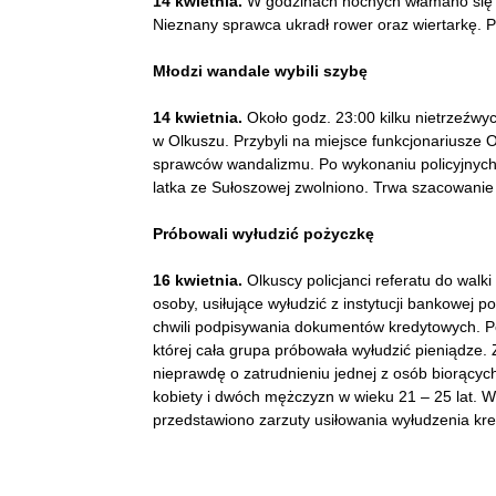
14 kwietnia.
W godzinach nocnych włamano się d
Nieznany sprawca ukradł rower oraz wiertarkę. Po
Młodzi wandale wybili szybę
14 kwietnia.
Około godz. 23:00 kilku nietrzeźwyc
w Olkuszu. Przybyli na miejsce funkcjonariusze
sprawców wandalizmu. Po wykonaniu policyjnych 
latka ze Sułoszowej zwolniono. Trwa szacowanie 
Próbowali wyłudzić pożyczkę
16 kwietnia.
Olkuscy policjanci referatu do walki
osoby, usiłujące wyłudzić z instytucji bankowej
chwili podpisywania dokumentów kredytowych. Pozo
której cała grupa próbowała wyłudzić pieniądze
nieprawdę o zatrudnieniu jednej z osób biorącyc
kobiety i dwóch mężczyzn w wieku 21 – 25 lat. 
przedstawiono zarzuty usiłowania wyłudzenia kred