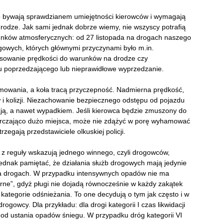
o bywają sprawdzianem umiejętności kierowców i wymagają
rodze. Jak sami jednak dobrze wiemy, nie wszyscy potrafią
unków atmosferycznych: od 27 listopada na drogach naszego
gowych, których głównymi przyczynami było m.in.
tosowanie prędkości do warunków na drodze czy
u poprzedzającego lub nieprawidłowe wyprzedzanie.
hamowania, a koła tracą przyczepność. Nadmierna prędkość,
kolizji. Niezachowanie bezpiecznego odstępu od pojazdu
ją, a nawet wypadkiem. Jeśli kierowca będzie zmuszony do
starczająco dużo miejsca, może nie zdążyć w porę wyhamować
zegają przedstawiciele olkuskiej policji.
 z reguły wskazują jednego winnego, czyli drogowców,
jednak pamiętać, że działania służb drogowych mają jedynie
 na drogach. W przypadku intensywnych opadów nie ma
arne”, gdyż pługi nie dojadą równocześnie w każdy zakątek
kategorie odśnieżania. To one decydują o tym jak często i w
rogowcy. Dla przykładu: dla drogi kategorii I czas likwidacji
 od ustania opadów śniegu. W przypadku dróg kategorii VI