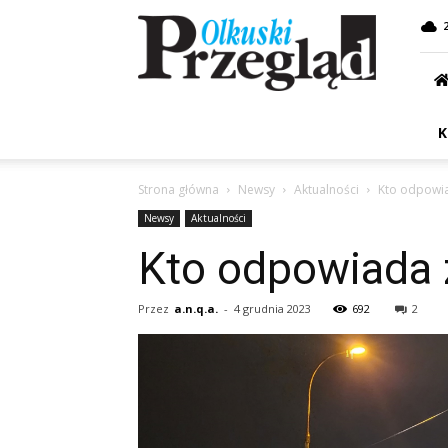
Przegląd
Olkuski
K
Strona główna
Newsy
Aktualności
Kto odpowia
Newsy
Aktualności
Kto odpowiada 
Przez
a.n.q.a.
-
4 grudnia 2023
692
2