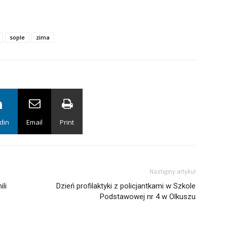
sople
zima
din
Email
Print
Następny artykuł
li
Dzień profilaktyki z policjantkami w Szkole
Podstawowej nr 4 w Olkuszu