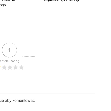
iego
1
Article Rating
sie aby komentować