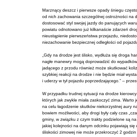
Marznący deszcz i pierwsze opady śniegu częst
od nich zachowania szczególnej ostrożności na d
dostosować styl swojej jazdy do panujących war
powiatu odnotowano już kilkanaście zdarzeń dro
nieustąpienie pierwszeństwa przejazdu, niedos
niezachowanie bezpiecznej odległości od pojazd
„Gdy na drodze jest ślisko, wydłuża się droga 
nagłe manewry mogą doprowadzić do wypadków i 
jadącego z przodu również może skutkować koliz
szybkiej reakcji na drodze i nie będzie miał wy
i uderzy w tył pojazdu poprzedzającego.” – przestr
W przypadku trudnej sytuacji na drodze kierowcy
których jak zwykle miała zaskoczyć zima. Warto 
na celu łagodzenie skutków niekorzystnej aury
bowiem możliwości, aby drogi były cały czas „cz
gminy, w związku z czym trakty podzielone są na 
jakiej kolejności na danym odcinku pojawiają się d
śliskości zimowej nie może przekroczyć 2 godzin