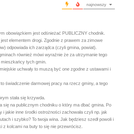
najnowszy
ym obowiązkiem jest odśnieżać PUBLICZNY chodnik.
 jest elementem drogi. Zgodnie z prawem za zimowe
ów) odpowiada ich zarządca (czyli gmina, powiat).
gminach również mówi wyraźnie że za utrzymanie tego
e mieszkańcy tych gmin.
miejskie uchwały to muszą być one zgodne z ustawami i
to świadczenie darmowej pracy na rzecz gminy, a tego
rym stała się krzywda.
a się na publicznym chodniku o który ma dbać gmina. Po
y i jakie inne środki ostrożności zachowała czyli np. jak
utach i szybko? To twoja wina. Jak będziesz szedł powoli i
ki z kolcami na buty to się nie przewrócisz.