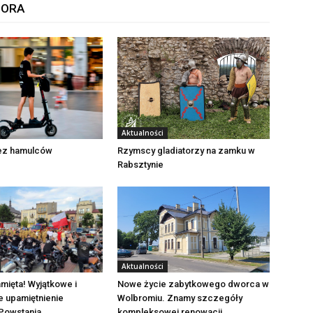
TORA
Aktualności
Rzymscy gladiatorzy na zamku w
bez hamulców
Rabsztynie
Aktualności
mięta! Wyjątkowe i
Nowe życie zabytkowego dworca w
e upamiętnienie
Wolbromiu. Znamy szczegóły
Powstania
kompleksowej renowacji