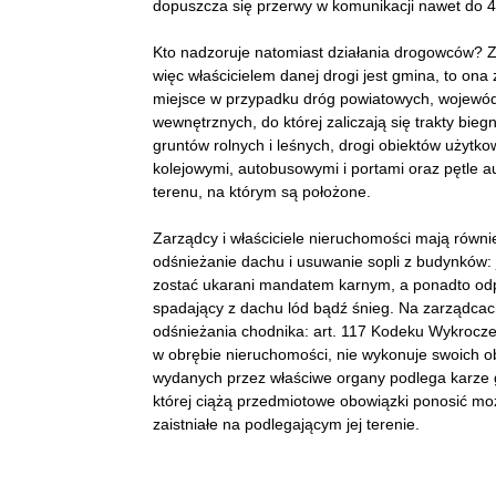
dopuszcza się przerwy w komunikacji nawet do 4
Kto nadzoruje natomiast działania drogowców? Zg
więc właścicielem danej drogi jest gmina, to ona
miejsce w przypadku dróg powiatowych, wojewódzk
wewnętrznych, do której zaliczają się trakty bi
gruntów rolnych i leśnych, drogi obiektów użytk
kolejowymi, autobusowymi i portami oraz pętle a
terenu, na którym są położone.
Zarządcy i właściciele nieruchomości mają równi
odśnieżanie dachu i usuwanie sopli z budynków: 
zostać ukarani mandatem karnym, a ponadto od
spadający z dachu lód bądź śnieg. Na zarządcach
odśnieżania chodnika: art. 117 Kodeku Wykroczeń
w obrębie nieruchomości, nie wykonuje swoich o
wydanych przez właściwe organy podlega karze 
której ciążą przedmiotowe obowiązki ponosić m
zaistniałe na podlegającym jej terenie.