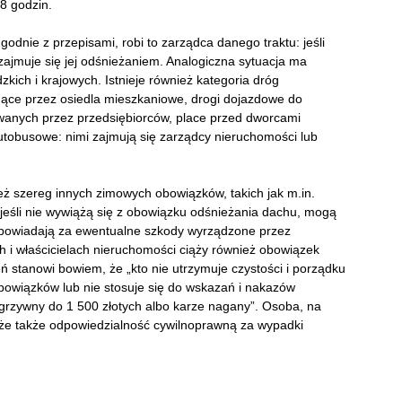
8 godzin.
odnie z przepisami, robi to zarządca danego traktu: jeśli
 zajmuje się jej odśnieżaniem. Analogiczna sytuacja ma
ich i krajowych. Istnieje również kategoria dróg
egnące przez osiedla mieszkaniowe, drogi dojazdowe do
owanych przez przedsiębiorców, place przed dworcami
utobusowe: nimi zajmują się zarządcy nieruchomości lub
eż szereg innych zimowych obowiązków, takich jak m.in.
jeśli nie wywiążą się z obowiązku odśnieżania dachu, mogą
powiadają za ewentualne szkody wyrządzone przez
 i właścicielach nieruchomości ciąży również obowiązek
 stanowi bowiem, że „kto nie utrzymuje czystości i porządku
bowiązków lub nie stosuje się do wskazań i nakazów
grzywny do 1 500 złotych albo karze nagany”. Osoba, na
oże także odpowiedzialność cywilnoprawną za wypadki