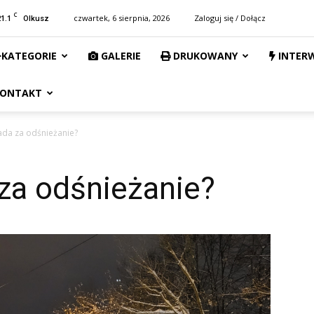
C
21.1
czwartek, 6 sierpnia, 2026
Zaloguj się / Dołącz
Olkusz
KATEGORIE
GALERIE
DRUKOWANY
INTER
ONTAKT
da za odśnieżanie?
za odśnieżanie?