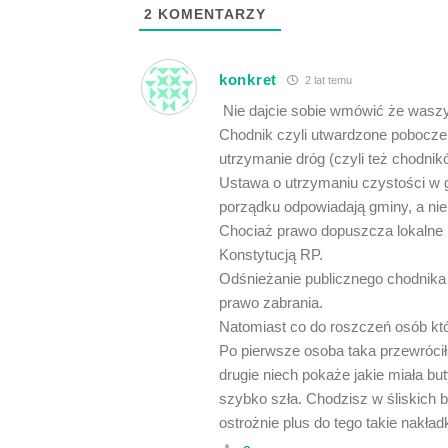
2
KOMENTARZY
konkret
2 lat temu
Nie dajcie sobie wmówić że wasz
Chodnik czyli utwardzone pobocze
utrzymanie dróg (czyli też chodnik
Ustawa o utrzymaniu czystości w 
porządku odpowiadają gminy, a ni
Chociaż prawo dopuszcza lokalne 
Konstytucją RP.
Odśnieżanie publicznego chodnika 
prawo zabrania.
Natomiast co do roszczeń osób któ
Po pierwsze osoba taka przewrócił
drugie niech pokaże jakie miała but
szybko szła. Chodzisz w śliskich b
ostrożnie plus do tego takie nakład