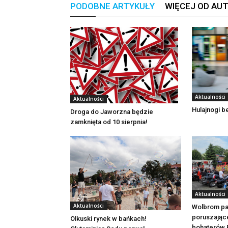
PODOBNE ARTYKUŁY
WIĘCEJ OD AU
Aktualności
Aktualności
Hulajnogi 
Droga do Jaworzna będzie
zamknięta od 10 sierpnia!
Aktualności
Aktualności
Wolbrom pa
poruszając
Olkuski rynek w bańkach!
bohaterów 