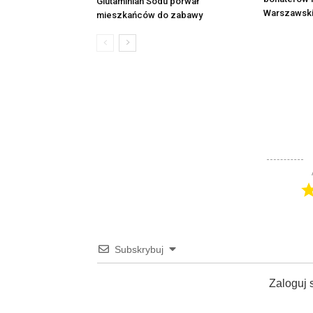
Glutaminian Sodu porwał
Warszawsk
mieszkańców do zabawy
Subskrybuj
Zaloguj 