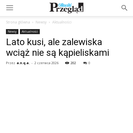
Strona główna
Newsy
Aktualności
Newsy
Aktualności
Lato kusi, ale zalewiska
wciąż nie są kąpieliskami
Przez
a.n.q.a.
-
2 czerwca 2026
202
0