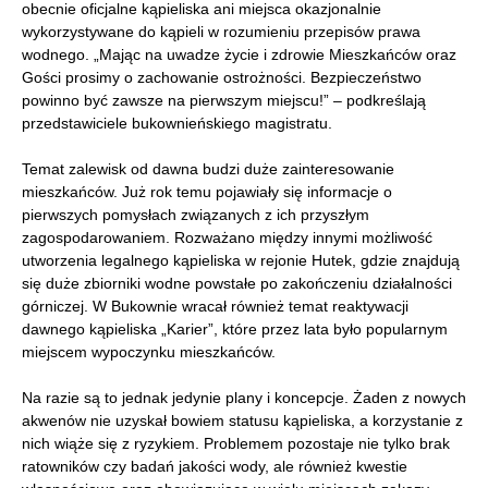
obecnie oficjalne kąpieliska ani miejsca okazjonalnie
wykorzystywane do kąpieli w rozumieniu przepisów prawa
wodnego. „Mając na uwadze życie i zdrowie Mieszkańców oraz
Gości prosimy o zachowanie ostrożności. Bezpieczeństwo
powinno być zawsze na pierwszym miejscu!” – podkreślają
przedstawiciele bukownieńskiego magistratu.
Temat zalewisk od dawna budzi duże zainteresowanie
mieszkańców. Już rok temu pojawiały się informacje o
pierwszych pomysłach związanych z ich przyszłym
zagospodarowaniem. Rozważano między innymi możliwość
utworzenia legalnego kąpieliska w rejonie Hutek, gdzie znajdują
się duże zbiorniki wodne powstałe po zakończeniu działalności
górniczej. W Bukownie wracał również temat reaktywacji
dawnego kąpieliska „Karier”, które przez lata było popularnym
miejscem wypoczynku mieszkańców.
Na razie są to jednak jedynie plany i koncepcje. Żaden z nowych
akwenów nie uzyskał bowiem statusu kąpieliska, a korzystanie z
nich wiąże się z ryzykiem. Problemem pozostaje nie tylko brak
ratowników czy badań jakości wody, ale również kwestie