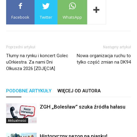
Facebook
Twitter
WhatsApp
Poprzedni artykuł
Następny artykuł
Tłumy na rynku i koncert Golec
Nowa organizacja ruchu to
uOrkiestra. Za nami Dni
tylko część zmian na DK94
Olkusza 2026 [ZDJĘCIA]
PODOBNE ARTYKUŁY
WIĘCEJ OD AUTORA
ZGH „Bolesław” szuka źródła hałasu
Aktualności
Historyczny sezon na piasku!