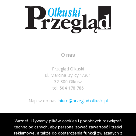
O nas
Przegląd Olkuski
ul. Marcina Bylicy 1/301
32-300 Olkusz
tel: 504 178 786
Napisz do nas:
biuro@przeglad.olkuski.pl
Ważne! Używamy plików cookies i podobnych rozwiązań
Podążaj za nami
technologicznych, aby personalizować zawartość i treści
reklamowe, a także do dostarczenia funkcji związanych z