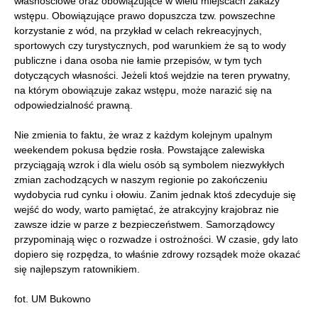
własnościowe oraz obowiązujące w wielu miejscach zakazy
wstępu. Obowiązujące prawo dopuszcza tzw. powszechne
korzystanie z wód, na przykład w celach rekreacyjnych,
sportowych czy turystycznych, pod warunkiem że są to wody
publiczne i dana osoba nie łamie przepisów, w tym tych
dotyczących własności. Jeżeli ktoś wejdzie na teren prywatny,
na którym obowiązuje zakaz wstępu, może narazić się na
odpowiedzialność prawną.
Nie zmienia to faktu, że wraz z każdym kolejnym upalnym
weekendem pokusa będzie rosła. Powstające zalewiska
przyciągają wzrok i dla wielu osób są symbolem niezwykłych
zmian zachodzących w naszym regionie po zakończeniu
wydobycia rud cynku i ołowiu. Zanim jednak ktoś zdecyduje się
wejść do wody, warto pamiętać, że atrakcyjny krajobraz nie
zawsze idzie w parze z bezpieczeństwem. Samorządowcy
przypominają więc o rozwadze i ostrożności. W czasie, gdy lato
dopiero się rozpędza, to właśnie zdrowy rozsądek może okazać
się najlepszym ratownikiem.
fot. UM Bukowno