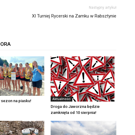
Następny artykuł
XI Turniej Rycerski na Zamku w Rabsztynie
TORA
Aktualności
 sezon na piasku!
Droga do Jaworzna będzie
zamknięta od 10 sierpnia!