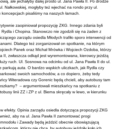
ową, ale jechałyby dalej prosto ul. Jana Pawła II. Po drodze
l. Nałkowskiej, mogłyby też wjechać na rondo przy ul.
u koncepcjach pisaliśmy na naszych łamach.
zytywnie zaopiniował propozycję ZKG. Innego zdania byli
 Rydla i Chopina. Stanowczo nie zgodzili się na żaden z
ącego zarządu osiedla Młodych trafiło sporo interwencji od
nami. Dlatego też zorganizował on spotkanie, na którym
 Wojciech Panek oraz Michał Mrówka i Wojciech Ozdoba, którzy
ła II, zwłaszcza odkąd jest wyremontowana, kierowcy jeżdżą
ży ruch. Ul. Sosnowa na odcinku od ul. Jana Pawła II do ul.
ie parkują auta. O bardzo wąskich uliczkach, jak Rydla czy
parkować swoich samochodów, a co dopiero, żeby tedy
zkańcy Witeradowa czy Gorenic będą chcieli, aby autobusy tam
 mieszkamy? – argumentowali mieszkańcy na spotkaniu z
obusy linii ZZ i ZP z ul. Biema skręcały w lewo, w kierunku
 efekty. Opinia zarządu osiedla dotycząca propozycji ZKG
wnież, aby na ul. Jana Pawła II zamontować progi
Zimnodołu i Zawady będą jeździć obecnie obowiązującą
szkańcom, którzy nie chcą, by autobusy jeździły koło ich