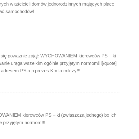
onych właścicieli domów jednorodzinnych mających place
ować samochodów!
y się poważnie zająć WYCHOWANIEM kierowców PS – ki
anie urąga wszelkim ogólnie przyjętym normom!!![/quote]
d adresem PS a p prezes Kmita milczy!!!
WANIEM kierowców PS – ki (zwłaszcza jednego) bo ich
e przyjętym normom!!!