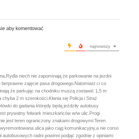
sie aby komentować
najnowszy
a,Rydla niech nie zapominają że parkowanie na jezdni
to berprawne zajęcie pasa drogowego.Natomiast ci co
inają że parkując na chodniku muszą zostawić 1,5 m
chyba 2 m szerokości.Kłania się Policja i Straż
ówki do gadania którędy będą jeździły autobusy
 jest prywatny folwark mieszkańców w/w ulic.Progi
o nie jest teren ograniczony znakami drogowymi:Teren
 wyremontowana ulica jako ciąg komunikacyjny,a nie corso
ii autobusowych radni powinni podjąć zgodnie z opiniami