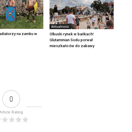
Aktualności
adiatorzy na zamku w
Olkuski rynek w bańkach!
Glutaminian Sodu porwał
mieszkańców do zabawy
0
Article Rating