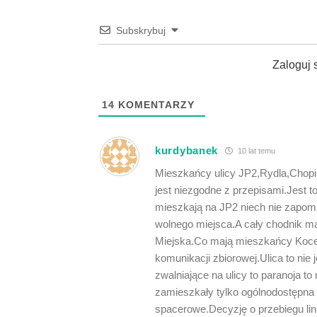
Subskrybuj
Zaloguj 
14
KOMENTARZY
kurdybanek
10 lat temu
Mieszkańcy ulicy JP2,Rydla,Chopin
jest niezgodne z przepisami.Jest 
mieszkają na JP2 niech nie zapom
wolnego miejsca.A cały chodnik ma 
Miejska.Co mają mieszkańcy Kocet
komunikacji zbiorowej.Ulica to nie
zwalniające na ulicy to paranoja t
zamieszkały tylko ogólnodostępna
spacerowe.Decyzję o przebiegu lin