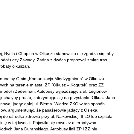
j, Rydla i Chopina w Olkuszu stanowczo nie zgadza się, aby
mnodołu czy Zawady. Żadna z dwóch propozycji zmian tras
robaty olkuszan.
Komunalny Gmin „Komunikacja Międzygminna” w Olkuszu
wych na terenie miasta: ZP (Olkusz – Kogutek) oraz ZZ
mnodół i Zederman. Autobusy wyjeżdżając z ul. Legionów
 jechałyby prosto, zatrzymując się na przystanku Olkusz Jana
osnową, jadąc dalej ul. Biema. Władze ZKG w ten sposób
ńców, argumentując, że pasażerowie jadący z Osieka,
 do ośrodka zdrowia przy ul. Nałkowskiej, II LO lub szpitala.
ię w tej kwestii. Pojawiła się również alternatywna
odych Jana Durańskiego. Autobusy linii ZP i ZZ nie