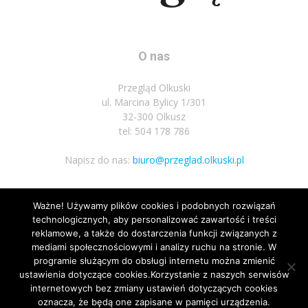
O nas
Przegląd Olkuski
ul. Marcina Bylicy 1/301
32-300 Olkusz
tel: 504 178 786
Napisz do nas:
biuro@przeglad.olkuski.pl
Ważne! Używamy plików cookies i podobnych rozwiązań
Podążaj za nami
technologicznych, aby personalizować zawartość i treści
reklamowe, a także do dostarczenia funkcji związanych z
mediami społecznościowymi i analizy ruchu na stronie. W
programie służącym do obsługi internetu można zmienić
ustawienia dotyczące cookies.Korzystanie z naszych serwisów
internetowych bez zmiany ustawień dotyczących cookies
oznacza, że będą one zapisane w pamięci urządzenia.
Nota prawna
Polityka prywatnosci
Kariera
Regulamin