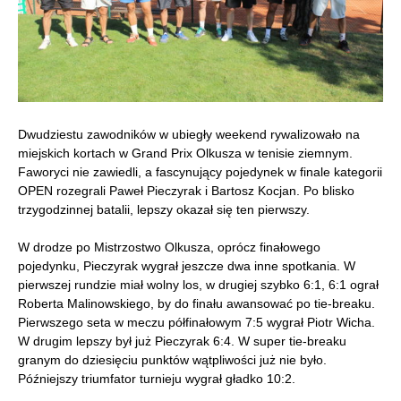
Dwudziestu zawodników w ubiegły weekend rywalizowało na
miejskich kortach w Grand Prix Olkusza w tenisie ziemnym.
Faworyci nie zawiedli, a fascynujący pojedynek w finale kategorii
OPEN rozegrali Paweł Pieczyrak i Bartosz Kocjan. Po blisko
trzygodzinnej batalii, lepszy okazał się ten pierwszy.
W drodze po Mistrzostwo Olkusza, oprócz finałowego
pojedynku, Pieczyrak wygrał jeszcze dwa inne spotkania. W
pierwszej rundzie miał wolny los, w drugiej szybko 6:1, 6:1 ograł
Roberta Malinowskiego, by do finału awansować po tie-breaku.
Pierwszego seta w meczu półfinałowym 7:5 wygrał Piotr Wicha.
W drugim lepszy był już Pieczyrak 6:4. W super tie-breaku
granym do dziesięciu punktów wątpliwości już nie było.
Późniejszy triumfator turnieju wygrał gładko 10:2.