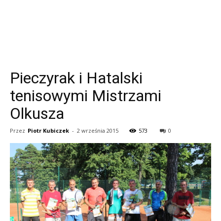
Pieczyrak i Hatalski
tenisowymi Mistrzami
Olkusza
Przez
Piotr Kubiczek
-
2 września 2015
573
0