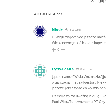
Zaloguj 
4
KOMENTARZY
Młody
8 lat temu
O Wigilii wspomnieć jeszcze należ
Wielkanocnego króliczka z kapelu
0
Łyżwa ostra
8 lat temu
[quote name=”Wiola Woźniczko”][qu
organizacja m.in. sylwestra”. Ni
jeszcze przeczytać co wyszło po 
Dziękujemy za uważną lekturę. Błąd
Pani Wiolu,Tak uważnemu PT Czyte