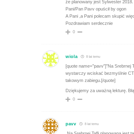
że planowany jest Sylwester 2018
Pani/Pan Pavv opuścił by ogon
A Pani ,a Pani polecam skupić wię
Pozdrawiam serdecznie
0
wiola
8 lat temu
[quote name=”pavv”]”Na Srebrnej Ta
wystarczy wciskać bezmyślnie CT
takowym zabiegu.[/quote]
Dziękujemy za uważną lekturę. Bł
0
pavv
8 lat temu
„Na Srebrnej Tafli planowana jest 