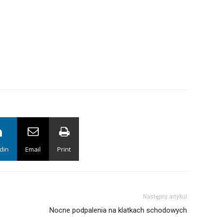
din
Email
Print
Następny artykuł
Nocne podpalenia na klatkach schodowych