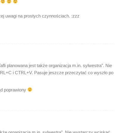
.
cej uwagi na prostych czynnościach. :zzz
fli planowana jest także organizacja m.in. sylwestra”. Nie
RL+C i CTRL+V. Pasuje jeszcze przeczytać co wyszło po
ąd poprawiony
także organizacja m.in. sylwestra”. Nie wystarczy wciskać