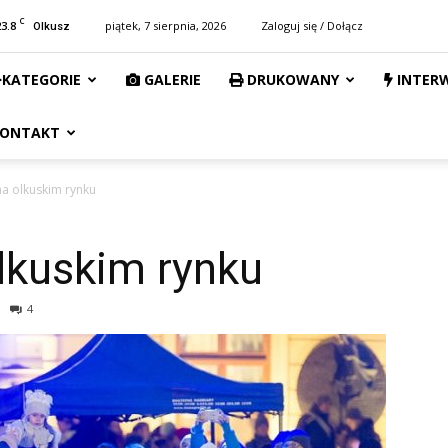
C
23.8
piątek, 7 sierpnia, 2026
Zaloguj się / Dołącz
Olkusz
KATEGORIE
GALERIE
DRUKOWANY
INTER
ONTAKT
a olkuskim rynku
lkuskim rynku
4