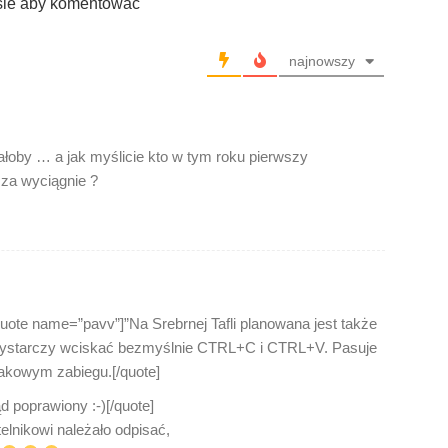
sie aby komentować
najnowszy
ałoby … a jak myślicie kto w tym roku pierwszy
sza wyciągnie ?
ote name=”pavv”]”Na Srebrnej Tafli planowana jest także
e wystarczy wciskać bezmyślnie CTRL+C i CTRL+V. Pasuje
takowym zabiegu.[/quote]
 poprawiony :-)[/quote]
lnikowi należało odpisać,