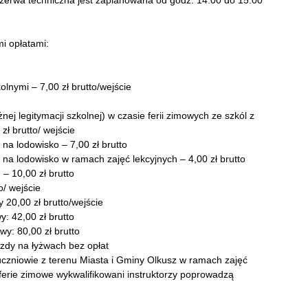
zerwa techniczna jest zaplanowana od godz. 14:00 do 15:00
i opłatami:
olnymi – 7,00 zł brutto/wejście
nej legitymacji szkolnej) w czasie ferii zimowych ze szkól z
zł brutto/ wejście
na lodowisko – 7,00 zł brutto
 na lodowisko w ramach zajęć lekcyjnych – 4,00 zł brutto
 – 10,00 zł brutto
o/ wejście
y 20,00 zł brutto/wejście
y: 42,00 zł brutto
wy: 80,00 zł brutto
zdy na łyżwach bez opłat
czniowie z terenu Miasta i Gminy Olkusz w ramach zajęć
ferie zimowe wykwalifikowani instruktorzy poprowadzą