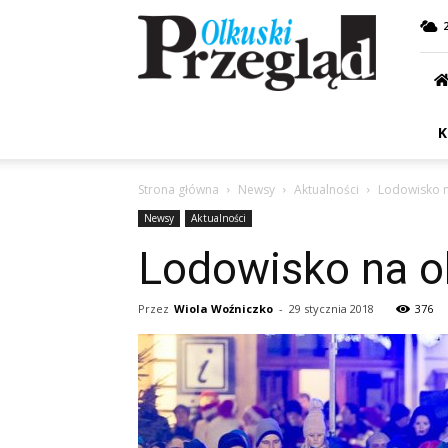
Przegląd
Olkuski
K
Strona główna
Newsy
Aktualności
Lodowisko n
Newsy
Aktualności
Lodowisko na o
Przez
Wiola Woźniczko
-
29 stycznia 2018
376