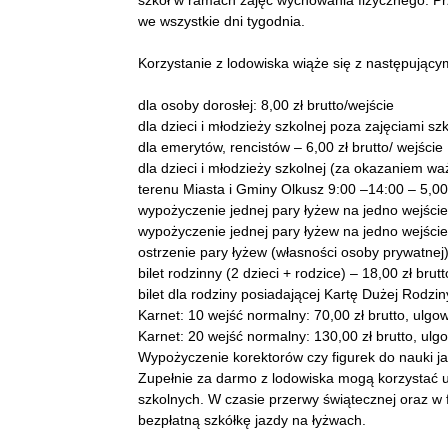
szkół w ramach zajęć wychowania fizycznego. Pr
we wszystkie dni tygodnia.
Korzystanie z lodowiska wiąże się z następującym
dla osoby dorosłej: 8,00 zł brutto/wejście
dla dzieci i młodzieży szkolnej poza zajęciami szk
dla emerytów, rencistów – 6,00 zł brutto/ wejście
dla dzieci i młodzieży szkolnej (za okazaniem waż
terenu Miasta i Gminy Olkusz 9:00 –14:00 – 5,00 
wypożyczenie jednej pary łyżew na jedno wejście 
wypożyczenie jednej pary łyżew na jedno wejście
ostrzenie pary łyżew (własności osoby prywatnej)
bilet rodzinny (2 dzieci + rodzice) – 18,00 zł brutt
bilet dla rodziny posiadającej Kartę Dużej Rodzin
Karnet: 10 wejść normalny: 70,00 zł brutto, ulgow
Karnet: 20 wejść normalny: 130,00 zł brutto, ulgo
Wypożyczenie korektorów czy figurek do nauki ja
Zupełnie za darmo z lodowiska mogą korzystać u
szkolnych. W czasie przerwy świątecznej oraz w 
bezpłatną szkółkę jazdy na łyżwach.