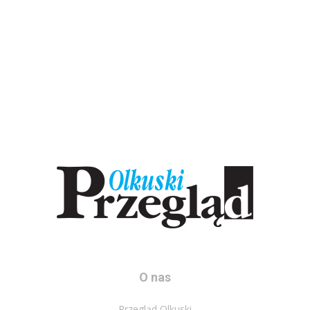
O nas
Przegląd Olkuski