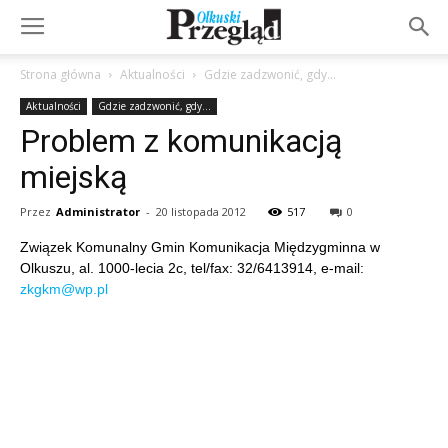
Strona główna
Aktualności
Gdzie zadzwonić, gdy...
Aktualności
Gdzie zadzwonić, gdy...
Problem z komunikacją
miejską
Przez
Administrator
-
20 listopada 2012
517
0
Związek Komunalny Gmin Komunikacja Międzygminna w
Olkuszu, al. 1000-lecia 2c, tel/fax: 32/6413914, e-mail:
zkgkm@wp.pl