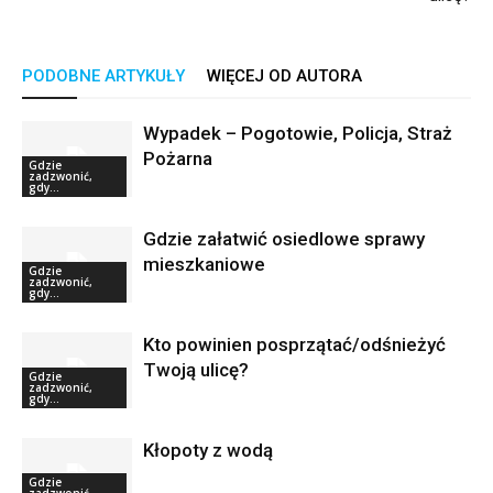
PODOBNE ARTYKUŁY
WIĘCEJ OD AUTORA
Wypadek – Pogotowie, Policja, Straż
Pożarna
Gdzie
zadzwonić,
gdy...
Gdzie załatwić osiedlowe sprawy
mieszkaniowe
Gdzie
zadzwonić,
gdy...
Kto powinien posprzątać/odśnieżyć
Twoją ulicę?
Gdzie
zadzwonić,
gdy...
Kłopoty z wodą
Gdzie
zadzwonić,