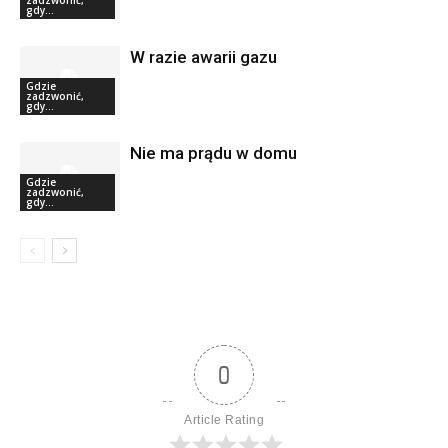
gdy...
W razie awarii gazu
Gdzie
zadzwonić,
gdy...
Nie ma prądu w domu
Gdzie
zadzwonić,
gdy...
0
Article Rating