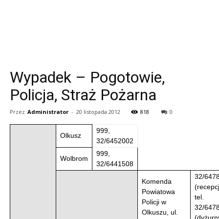
Wypadek – Pogotowie,
Policja, Straż Pożarna
Przez
Administrator
-
20 listopada 2012
818
0
999,
Olkusz
32/6452002
999,
Wolbrom
32/6441508
32/647
Komenda
(recepc
Powiatowa
tel.
Policji w
32/647
Olkuszu, ul.
(dyżurn