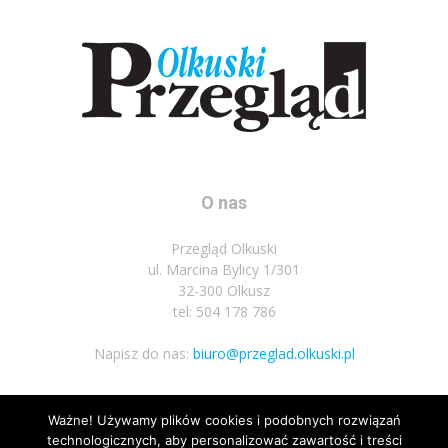
O nas
Przegląd Olkuski
ul. Marcina Bylicy 1/301
32-300 Olkusz
tel: 504 178 786
Napisz do nas:
biuro@przeglad.olkuski.pl
Ważne! Używamy plików cookies i podobnych rozwiązań
Podążaj za nami
technologicznych, aby personalizować zawartość i treści