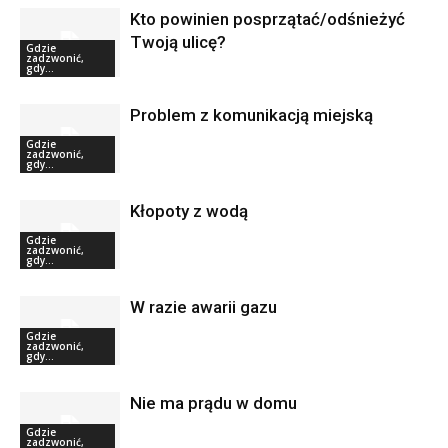
Kto powinien posprzątać/odśnieżyć
Twoją ulicę?
Gdzie
zadzwonić,
gdy...
Problem z komunikacją miejską
Gdzie
zadzwonić,
gdy...
Kłopoty z wodą
Gdzie
zadzwonić,
gdy...
W razie awarii gazu
Gdzie
zadzwonić,
gdy...
Nie ma prądu w domu
Gdzie
zadzwonić,