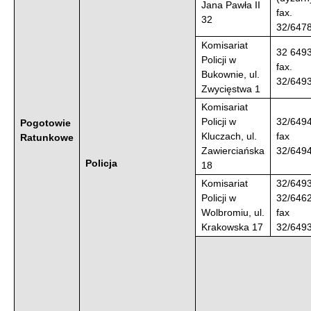
Jana Pawła II
fax.
32
32/647
Komisariat
32 649
Policji w
fax.
Bukownie, ul.
32/649
Zwycięstwa 1
Komisariat
Policji w
32/649
Pogotowie
Kluczach, ul.
fax
Ratunkowe
Zawierciańska
32/649
Policja
18
Komisariat
32/649
Policji w
32/646
Wolbromiu, ul.
fax
Krakowska 17
32/649