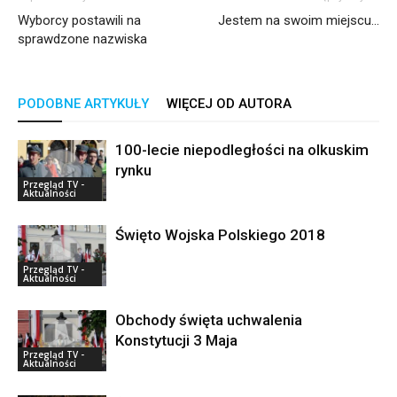
Wyborcy postawili na
Jestem na swoim miejscu…
sprawdzone nazwiska
PODOBNE ARTYKUŁY
WIĘCEJ OD AUTORA
100-lecie niepodległości na olkuskim
rynku
Przegląd TV -
Aktualności
Święto Wojska Polskiego 2018
Przegląd TV -
Aktualności
Obchody święta uchwalenia
Konstytucji 3 Maja
Przegląd TV -
Aktualności