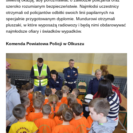
świetną okazją, aby porozmawiać o zawodzie policjanta oraz
szeroko rozumianym bezpieczeństwie. Najmłodsi uczestnicy
otrzymali od policjantów odbitki swoich linii papilarnych na
specjalnie przygotowanym dyplomie. Mundurowi otrzymali
pluszaki, w które wyposażą radiowozy i będą nimi obdarowywać
najmłodsze ofiary i świadków wypadków.
Komenda Powiatowa Policji w Olkuszu