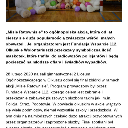
„Misie Ratownisie” to ogólnopolska akcja, która od lat
cieszy się dużą popularnością zwłaszcza wśród małych
obywateli. Jej organizatorem jest Fundacja Wsparcie 112.
Olkuskie Wolontariuszki przekazały symboliczną ilość
maskotek, które trafiły do radiowozów policjantów i będą
pocieszać najmłodsze ofiary i świadków wypadków.
28 lutego 2020 na sali gimnastycznej 2 Liceum
Ogólnokształcącego w Olkuszu odbył się finał zbiórki w ramach
akcji „Misie Ratownisie”. Program prowadzony był przez
Fundacje Wsparcie 112, którego celem jest zebranie i
przekazanie zabawek pluszowych służbom takim jak m.in.
Policja, Straż, Pogotowie. W powiecie olkuskim w akcje włączyło
się wiele podmiotów, niemal wszystkie szkoły i przedszkola. W
tym dniu na najmłodszych czekało dużo atrakcji przygotowanych
przez organizatorów i zaproszone służby. Finał spotkani był