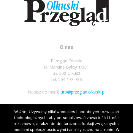
O nas
Przegląd Olkuski
ul. Marcina Bylicy 1/301
32-300 Olkusz
tel: 504 178 786
Napisz do nas:
biuro@przeglad.olkuski.pl
Ważne! Używamy plików cookies i podobnych rozwiązań
Podążaj za nami
technologicznych, aby personalizować zawartość i treści
reklamowe, a także do dostarczenia funkcji związanych z
mediami społecznościowymi i analizy ruchu na stronie. W