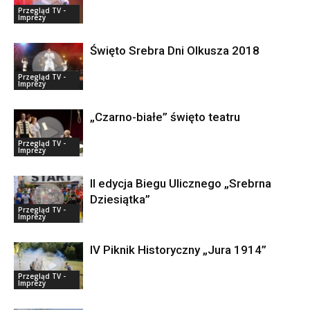
Przegląd TV -
Imprezy
Święto Srebra Dni Olkusza 2018
Przegląd TV -
Imprezy
„Czarno-białe” święto teatru
Przegląd TV -
Imprezy
II edycja Biegu Ulicznego „Srebrna
Dziesiątka”
Przegląd TV -
Imprezy
IV Piknik Historyczny „Jura 1914”
Przegląd TV -
Imprezy