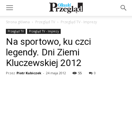
Strona główna
Przegląd TV
Przegląd TV - Imprezy
Przegląd TV
Przegląd TV - Imprezy
Na sportowo, ku czci
legendy. Dni Ziemi
Kluczewskiej 2012
Przez
Piotr Kubiczek
-
24 maja 2012
55
0