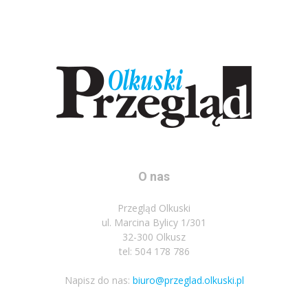
O nas
Przegląd Olkuski
ul. Marcina Bylicy 1/301
32-300 Olkusz
tel: 504 178 786
Napisz do nas:
biuro@przeglad.olkuski.pl