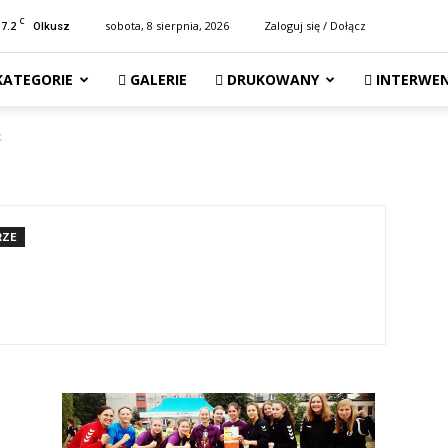
C
17.2
sobota, 8 sierpnia, 2026
Zaloguj się / Dołącz
Olkusz
KATEGORIE
GALERIE
DRUKOWANY
INTERWEN
k
RZE