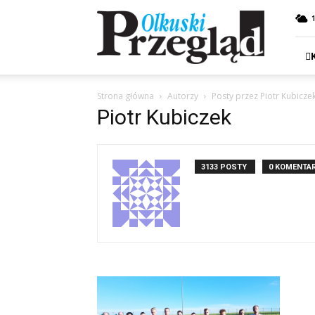
Przegląd
Olkuski
Strona główna
Autorzy
Posty przez Piotr Kubicze
Piotr Kubiczek
3133 POSTY
0 KOMENTA