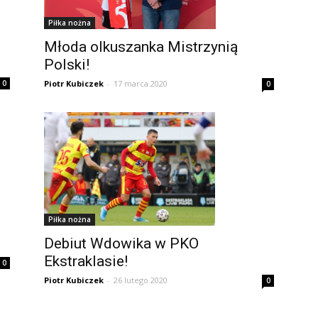
Piłka nożna
Młoda olkuszanka Mistrzynią
Polski!
Piotr Kubiczek
-
17 marca 2020
0
0
Piłka nożna
Debiut Wdowika w PKO
Ekstraklasie!
0
Piotr Kubiczek
-
26 lutego 2020
0