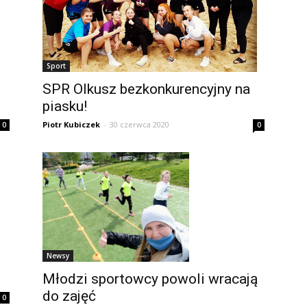
Sport
SPR Olkusz bezkonkurencyjny na
piasku!
Piotr Kubiczek
-
30 czerwca 2020
0
0
Newsy
Młodzi sportowcy powoli wracają
do zajęć
0