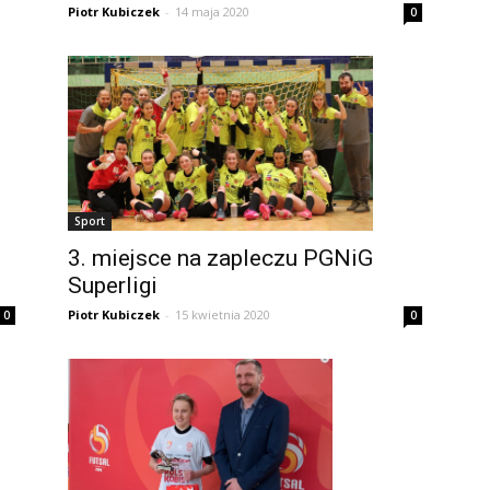
Piotr Kubiczek
-
14 maja 2020
0
Sport
3. miejsce na zapleczu PGNiG
Superligi
Piotr Kubiczek
-
15 kwietnia 2020
0
0