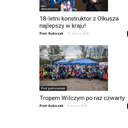
Aktualności
18-letni konstruktor z Olkusza
najlepszy w kraju!
Piotr Kubiczek
-
19 marca 2020
Pod patronatem
Tropem Wilczym po raz czwarty
Piotr Kubiczek
-
5 marca 2020