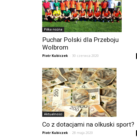
Piłka nożna
Puchar Polski dla Przeboju
Wolbrom
Piotr Kubiczek
-
30 czerwca 2020
Aktualności
Co z dotacjami na olkuski sport?
Piotr Kubiczek
-
28 maja 2020