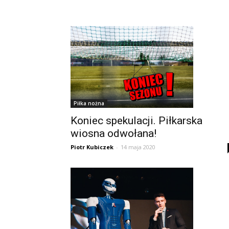
Piłka nożna
Koniec spekulacji. Piłkarska
wiosna odwołana!
Piotr Kubiczek
-
14 maja 2020