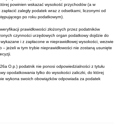
w której powinien wskazać wysokość przychodów (a w
 zapłacić zaległy podatek wraz z odsetkami, liczonymi od
następującego po roku podatkowym).
weryfikacji prawidłowości złożonych przez podatników
adzonych czynności urzędowych organ podatkowy dojdzie do
 wykazane i z zapłacone w nieprawidłowej wysokości, wezwie
b – jeżeli w tym trybie nieprawidłowości nie zostaną usunięte
cyzji.
26a O.p.) podatnik nie ponosi odpowiedzialności z tytułu
awy opodatkowania tylko do wysokości zaliczki, do której
ry nie wykona swoich obowiązków odpowiada za podatek