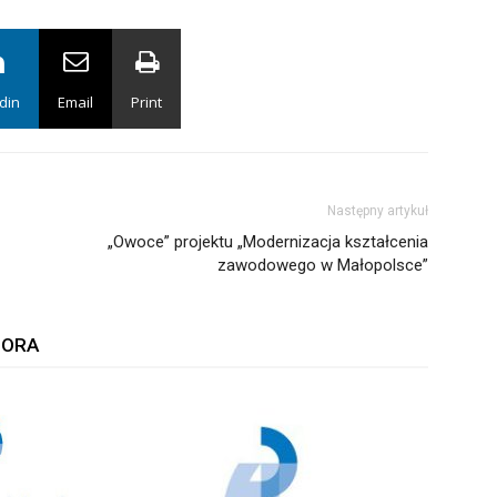
din
Email
Print
Następny artykuł
„Owoce” projektu „Modernizacja kształcenia
zawodowego w Małopolsce”
TORA