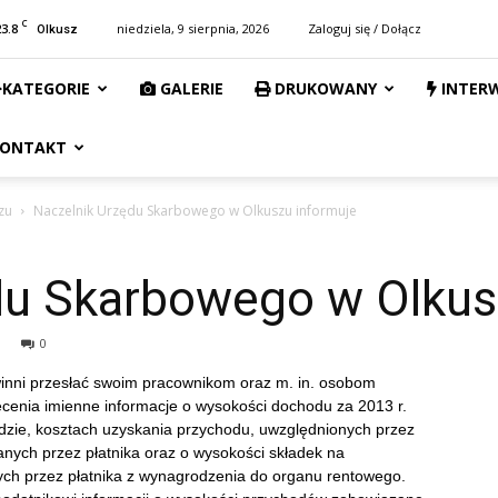
C
23.8
niedziela, 9 sierpnia, 2026
Zaloguj się / Dołącz
Olkusz
KATEGORIE
GALERIE
DRUKOWANY
INTER
ONTAKT
zu
Naczelnik Urzędu Skarbowego w Olkuszu informuje
du Skarbowego w Olkus
0
 winni przesłać swoim pracownikom oraz m. in. osobom
ecenia imienne informacje o wysokości dochodu za 2013 r.
odzie, kosztach uzyskania przychodu, uwzględnionych przez
nych przez płatnika oraz o wysokości składek na
ych przez płatnika z wynagrodzenia do organu rentowego.