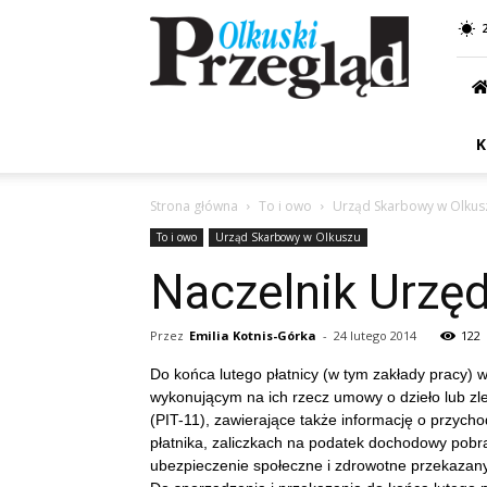
Przegląd
Olkuski
K
Strona główna
To i owo
Urząd Skarbowy w Olkus
To i owo
Urząd Skarbowy w Olkuszu
Naczelnik Urzę
Przez
Emilia Kotnis-Górka
-
24 lutego 2014
122
Do końca lutego płatnicy (w tym zakłady pracy)
wykonującym na ich rzecz umowy o dzieło lub zl
(PIT-11), zawierające także informację o przych
płatnika, zaliczkach na podatek dochodowy pobra
ubezpieczenie społeczne i zdrowotne przekazan