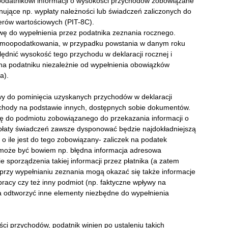
podatnikowi informacji o wysokości przychodów zobowiązane
nujące np. wypłaty należności lub świadczeń zaliczonych do
ierów wartościowych (PIT-8C).
wę do wypełnienia przez podatnika zeznania rocznego.
 samoopodatkowania, w przypadku powstania w danym roku
dnić wysokość tego przychodu w deklaracji rocznej i
 na podatniku niezależnie od wypełnienia obowiązków
a).
wy do pominięcia uzyskanych przychodów w deklaracji
ychody na podstawie innych, dostępnych sobie dokumentów.
się do podmiotu zobowiązanego do przekazania informacji o
ypłaty świadczeń zawsze dysponować będzie najdokładniejszą
o ile jest do tego zobowiązany- zaliczek na podatek
 może być bowiem np. błędna informacja adresowa
e sporządzenia takiej informacji przez płatnika (a zatem
przy wypełnianiu zeznania mogą okazać się także informacje
racy czy też inny podmiot (np. faktyczne wpływy na
 odtworzyć inne elementy niezbędne do wypełnienia
ści przychodów, podatnik winien po ustaleniu takich