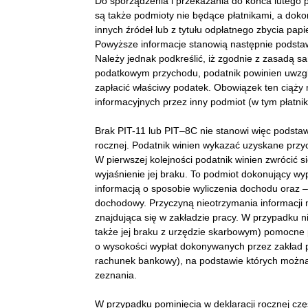
Do sporządzenia i przekazania do końca lutego 
są także podmioty nie będące płatnikami, a doko
innych źródeł lub z tytułu odpłatnego zbycia pap
Powyższe informacje stanowią następnie podsta
Należy jednak podkreślić, iż zgodnie z zasadą
podatkowym przychodu, podatnik powinien uwzglę
zapłacić właściwy podatek. Obowiązek ten ciąży
informacyjnych przez inny podmiot (w tym płatnik
Brak PIT-11 lub PIT–8C nie stanowi więc podsta
rocznej. Podatnik winien wykazać uzyskane prz
W pierwszej kolejności podatnik winien zwrócić 
wyjaśnienie jej braku. To podmiot dokonujący w
informacją o sposobie wyliczenia dochodu oraz – 
dochodowy. Przyczyną nieotrzymania informacji
znajdująca się w zakładzie pracy. W przypadku ni
także jej braku z urzędzie skarbowym) pomocne 
o wysokości wypłat dokonywanych przez zakład p
rachunek bankowy), na podstawie których można
zeznania.
W przypadku pominięcia w deklaracji rocznej czę