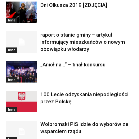
Dni Olkusza 2019 [ZDJĘCIA]
Inne
raport o stanie gminy – artykuł
informujący mieszkańców o nowym
obowiązku włodarzy
Inne
„Anioł na…“ – finał konkursu
Inne
100 Lecie odzyskania niepodległości
przez Polskę
Inne
Wolbromski PiS idzie do wyborów ze
wsparciem rządu