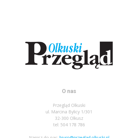
O nas
Przegląd Olkuski
ul. Marcina Bylicy 1/301
32-300 Olkusz
tel: 504 178 786
Napisz do nas:
biuro@przeglad.olkuski.pl