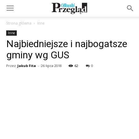
Strona główna
Inne
Inne
Najbiedniejsze i najbogatsze
gminy wg GUS
Przez
Jakub Fita
-
26 lipca 2018
62
0