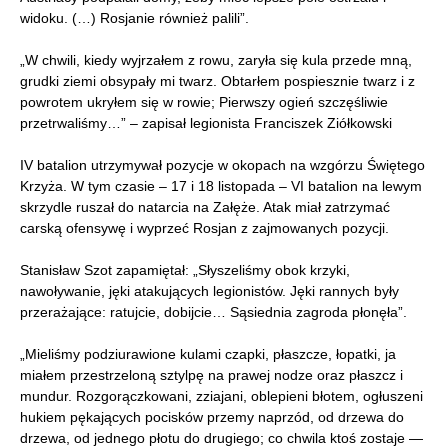
widoku. (…) Rosjanie również palili”.
„W chwili, kiedy wyjrzałem z rowu, zaryła się kula przede mną,
grudki ziemi obsypały mi twarz. Obtarłem pospiesznie twarz i z
powrotem ukryłem się w rowie; Pierwszy ogień szczęśliwie
przetrwaliśmy…” – zapisał legionista Franciszek Ziółkowski
IV batalion utrzymywał pozycje w okopach na wzgórzu Świętego
Krzyża. W tym czasie – 17 i 18 listopada – VI batalion na lewym
skrzydle ruszał do natarcia na Załęże. Atak miał zatrzymać
carską ofensywę i wyprzeć Rosjan z zajmowanych pozycji.
Stanisław Szot zapamiętał: „Słyszeliśmy obok krzyki,
nawoływanie, jęki atakujących legionistów. Jęki rannych były
przerażające: ratujcie, dobijcie… Sąsiednia zagroda płonęła”.
„Mieliśmy podziurawione kulami czapki, płaszcze, łopatki, ja
miałem przestrzeloną sztylpę na prawej nodze oraz płaszcz i
mundur. Rozgorączkowani, zziajani, oblepieni błotem, ogłuszeni
hukiem pękających pocisków przemy naprzód, od drzewa do
drzewa, od jednego płotu do drugiego; co chwila ktoś zostaje —