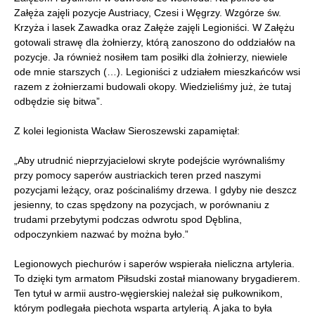
Załęża zajęli pozycje Austriacy, Czesi i Węgrzy. Wzgórze św.
Krzyża i lasek Zawadka oraz Załęże zajęli Legioniści. W Załężu
gotowali strawę dla żołnierzy, którą zanoszono do oddziałów na
pozycje. Ja również nosiłem tam posiłki dla żołnierzy, niewiele
ode mnie starszych (…). Legioniści z udziałem mieszkańców wsi
razem z żołnierzami budowali okopy. Wiedzieliśmy już, że tutaj
odbędzie się bitwa”.
Z kolei legionista Wacław Sieroszewski zapamiętał:
„Aby utrudnić nieprzyjacielowi skryte podejście wyrównaliśmy
przy pomocy saperów austriackich teren przed naszymi
pozycjami leżący, oraz pościnaliśmy drzewa. I gdyby nie deszcz
jesienny, to czas spędzony na pozycjach, w porównaniu z
trudami przebytymi podczas odwrotu spod Dęblina,
odpoczynkiem nazwać by można było.”
Legionowych piechurów i saperów wspierała nieliczna artyleria.
To dzięki tym armatom Piłsudski został mianowany brygadierem.
Ten tytuł w armii austro-węgierskiej należał się pułkownikom,
którym podlegała piechota wsparta artylerią. A jaka to była