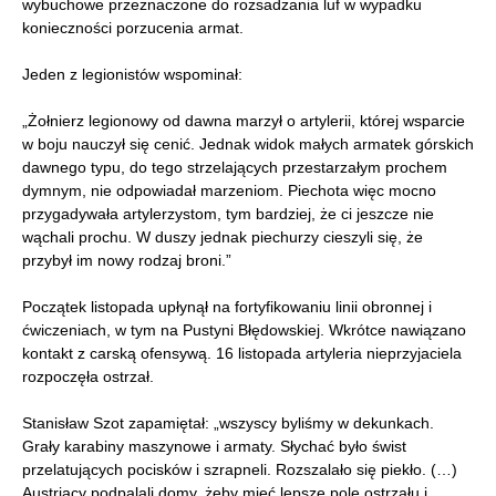
wybuchowe przeznaczone do rozsadzania luf w wypadku
konieczności porzucenia armat.
Jeden z legionistów wspominał:
„Żołnierz legionowy od dawna marzył o artylerii, której wsparcie
w boju nauczył się cenić. Jednak widok małych armatek górskich
dawnego typu, do tego strzelających przestarzałym prochem
dymnym, nie odpowiadał marzeniom. Piechota więc mocno
przygadywała artylerzystom, tym bardziej, że ci jeszcze nie
wąchali prochu. W duszy jednak piechurzy cieszyli się, że
przybył im nowy rodzaj broni.”
Początek listopada upłynął na fortyfikowaniu linii obronnej i
ćwiczeniach, w tym na Pustyni Błędowskiej. Wkrótce nawiązano
kontakt z carską ofensywą. 16 listopada artyleria nieprzyjaciela
rozpoczęła ostrzał.
Stanisław Szot zapamiętał: „wszyscy byliśmy w dekunkach.
Grały karabiny maszynowe i armaty. Słychać było świst
przelatujących pocisków i szrapneli. Rozszalało się piekło. (…)
Austriacy podpalali domy, żeby mieć lepsze pole ostrzału i