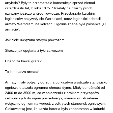
artyleria? Były to przestarzałe konstrukcje sprzed niemal
czterdziestu lat, z roku 1875. Strzelały na czarny proch,
używany jeszcze w średniowieczu. Przestarzałe karabiny
legionistów nazywały się Werndlami, toteż legioniści ochrzcili
armaty Werndlami na kółkach. Ogólnie znana była piosenka „O
armacie”.
Jak ciele uwiązana starym powrozem
Skacze jak opętana z tyłu za wozem
Cóż to za kawał grata?
To jest nasza armata!
Armaty miały potężny odrzut, a po każdym wystrzale stanowisko
ogniowe otaczała ogromna chmura dymu. Miały donośność od
2400 m do 3500 m, co w połączeniu z brakiem przyrządów
celowniczych do ognia pośredniego, wymuszało strzelanie
wyłącznie ogniem na wprost, z odkrytych stanowisk ogniowych.
Ciekawostką jest, że każda bateria była zaopatrzona w ładunki