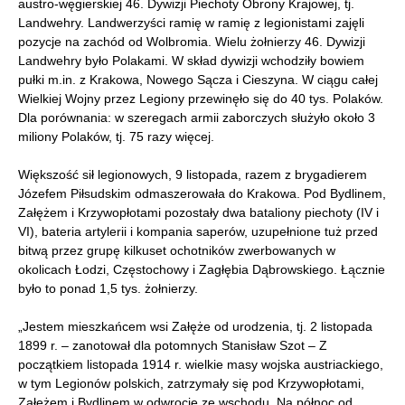
austro-węgierskiej 46. Dywizji Piechoty Obrony Krajowej, tj.
Landwehry. Landwerzyści ramię w ramię z legionistami zajęli
pozycje na zachód od Wolbromia. Wielu żołnierzy 46. Dywizji
Landwehry było Polakami. W skład dywizji wchodziły bowiem
pułki m.in. z Krakowa, Nowego Sącza i Cieszyna. W ciągu całej
Wielkiej Wojny przez Legiony przewinęło się do 40 tys. Polaków.
Dla porównania: w szeregach armii zaborczych służyło około 3
miliony Polaków, tj. 75 razy więcej.
Większość sił legionowych, 9 listopada, razem z brygadierem
Józefem Piłsudskim odmaszerowała do Krakowa. Pod Bydlinem,
Załężem i Krzywopłotami pozostały dwa bataliony piechoty (IV i
VI), bateria artylerii i kompania saperów, uzupełnione tuż przed
bitwą przez grupę kilkuset ochotników zwerbowanych w
okolicach Łodzi, Częstochowy i Zagłębia Dąbrowskiego. Łącznie
było to ponad 1,5 tys. żołnierzy.
„Jestem mieszkańcem wsi Załęże od urodzenia, tj. 2 listopada
1899 r. – zanotował dla potomnych Stanisław Szot – Z
początkiem listopada 1914 r. wielkie masy wojska austriackiego,
w tym Legionów polskich, zatrzymały się pod Krzywopłotami,
Załężem i Bydlinem w odwrocie ze wschodu. Na północ od