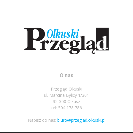
O nas
Przegląd Olkuski
ul. Marcina Bylicy 1/301
32-300 Olkusz
tel: 504 178 786
Napisz do nas:
biuro@przeglad.olkuski.pl