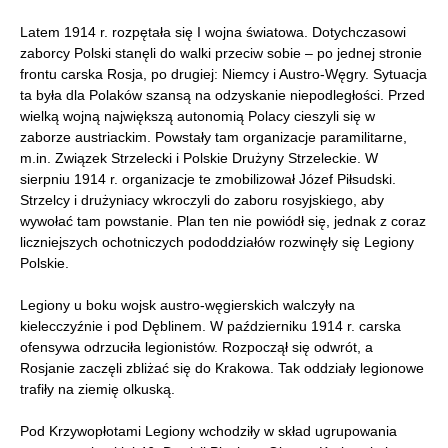
Latem 1914 r. rozpętała się I wojna światowa. Dotychczasowi
zaborcy Polski stanęli do walki przeciw sobie – po jednej stronie
frontu carska Rosja, po drugiej: Niemcy i Austro-Węgry. Sytuacja
ta była dla Polaków szansą na odzyskanie niepodległości. Przed
wielką wojną największą autonomią Polacy cieszyli się w
zaborze austriackim. Powstały tam organizacje paramilitarne,
m.in. Związek Strzelecki i Polskie Drużyny Strzeleckie. W
sierpniu 1914 r. organizacje te zmobilizował Józef Piłsudski.
Strzelcy i drużyniacy wkroczyli do zaboru rosyjskiego, aby
wywołać tam powstanie. Plan ten nie powiódł się, jednak z coraz
liczniejszych ochotniczych pododdziałów rozwinęły się Legiony
Polskie.
Legiony u boku wojsk austro-węgierskich walczyły na
kielecczyźnie i pod Dęblinem. W październiku 1914 r. carska
ofensywa odrzuciła legionistów. Rozpoczął się odwrót, a
Rosjanie zaczęli zbliżać się do Krakowa. Tak oddziały legionowe
trafiły na ziemię olkuską.
Pod Krzywopłotami Legiony wchodziły w skład ugrupowania