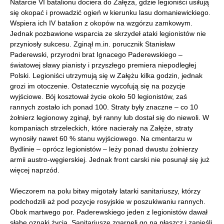
Natarcie VI batalionu dociera do Załęża, gdzie legioniści usiłują
się okopać i prowadzić ogień w kierunku lasu domaniewickiego.
Wspiera ich IV batalion z okopów na wzgórzu zamkowym.
Jednak pozbawione wsparcia ze skrzydeł ataki legionistów nie
przyniosły sukcesu. Zginął m.in. porucznik Stanisław
Paderewski, przyrodni brat Ignacego Paderewskiego –
światowej sławy pianisty i przyszłego premiera niepodległej
Polski. Legioniści utrzymują się w Załężu kilka godzin, jednak
grozi im otoczenie. Ostatecznie wycofują się na pozycje
wyjściowe. Bój kosztował życie około 50 legionistów, zaś
rannych zostało ich ponad 100. Straty były znaczne – co 10
żołnierz legionowy zginął, był ranny lub dostał się do niewoli. W
kompaniach strzeleckich, które nacierały na Załęże, straty
wynosiły nawet 60 % stanu wyjściowego. Na cmentarzu w
Bydlinie – oprócz legionistów – leży ponad dwustu żołnierzy
armii austro-węgierskiej. Jednak front carski nie posunął się już
więcej naprzód.
Wieczorem na polu bitwy migotały latarki sanitariuszy, którzy
podchodzili aż pod pozycje rosyjskie w poszukiwaniu rannych.
Obok martwego por. Paderewskiego jeden z legionistów dawał
słabe oznaki życia. Sanitariusze zgarnęli go na płaszcz i zanieśli