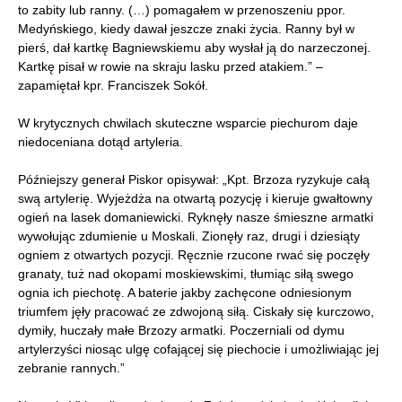
to zabity lub ranny. (…) pomagałem w przenoszeniu ppor.
Medyńskiego, kiedy dawał jeszcze znaki życia. Ranny był w
pierś, dał kartkę Bagniewskiemu aby wysłał ją do narzeczonej.
Kartkę pisał w rowie na skraju lasku przed atakiem.” –
zapamiętał kpr. Franciszek Sokół.
W krytycznych chwilach skuteczne wsparcie piechurom daje
niedoceniana dotąd artyleria.
Późniejszy generał Piskor opisywał: „Kpt. Brzoza ryzykuje całą
swą artylerię. Wyjeżdża na otwartą pozycję i kieruje gwałtowny
ogień na lasek domaniewicki. Ryknęły nasze śmieszne armatki
wywołując zdumienie u Moskali. Zionęły raz, drugi i dziesiąty
ogniem z otwartych pozycji. Ręcznie rzucone rwać się poczęły
granaty, tuż nad okopami moskiewskimi, tłumiąc siłą swego
ognia ich piechotę. A baterie jakby zachęcone odniesionym
triumfem jęły pracować ze zdwojoną siłą. Ciskały się kurczowo,
dymiły, huczały małe Brzozy armatki. Poczerniali od dymu
artylerzyści niosąc ulgę cofającej się piechocie i umożliwiając jej
zebranie rannych.”