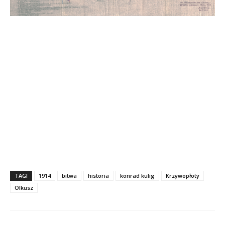
TAGI
1914
bitwa
historia
konrad kulig
Krzywopłoty
Olkusz