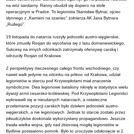
na wóz sanitarny. Ranny obudził się dopiero na stole
operacyjnym w Pradze. To legionista Stanisław Bytnar, ojciec
słynnego z „Kamieni na szaniec” żołnierza AK Jana Bytnara
„Rudego”.
19 listopada do natarcia ruszyły jednostki austro-węgierskie,
które zmusiły Rosjan do wycofania się z lasu domaniewickiego.
Sukcesy na innych odcinkach zatrzymały ofensywę carską i
odrzuciły Rosjan od Krakowa.
Z perspektywy ówczesnego całego frontu wschodniego, czy
nawet walk jedynie na odcinku na północ od Krakowa, udział
legionistów w starciu pod Krzywopłotami miał znaczenie
symboliczne. Dwa legionowe bataliony niknęły w statystyce wielu
dywizji armii cesarsko-królewskiej. Pod Krzywopłotami Legioniści
wykrwawili się w nieudanych natarciach, a ostateczne
przełamanie pozycji carskich było dziełem jednostek austro-
węgierskich, a nie legionowych. Jednak to starcie zostało przez
piłsudczyków doskonale wykorzystany propagandowo. Jeszcze
trwała wielka wojna, gdy nad zbiorową mogiłą legionistów w
Bydlinie postawiono pomnik. Było to uroczyste odsłonięcie w 2.