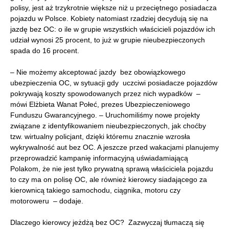
polisy, jest aż trzykrotnie większe niż u przeciętnego posiadacza
pojazdu w Polsce. Kobiety natomiast rzadziej decydują się na
jazdę bez OC: o ile w grupie wszystkich właścicieli pojazdów ich
udział wynosi 25 procent, to już w grupie nieubezpieczonych
spada do 16 procent.
– Nie możemy akceptować jazdy bez obowiązkowego
ubezpieczenia OC, w sytuacji gdy uczciwi posiadacze pojazdów
pokrywają koszty spowodowanych przez nich wypadków –
mówi Elżbieta Wanat Połeć, prezes Ubezpieczeniowego
Funduszu Gwarancyjnego. – Uruchomiliśmy nowe projekty
związane z identyfikowaniem nieubezpieczonych, jak choćby
tzw. wirtualny policjant, dzięki któremu znacznie wzrosła
wykrywalność aut bez OC. A jeszcze przed wakacjami planujemy
przeprowadzić kampanię informacyjną uświadamiającą
Polakom, że nie jest tylko prywatną sprawą właściciela pojazdu
to czy ma on polisę OC, ale również kierowcy siadającego za
kierownicą takiego samochodu, ciągnika, motoru czy
motoroweru – dodaje.
Dlaczego kierowcy jeżdżą bez OC? Zazwyczaj tłumaczą się