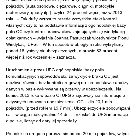
pojazdów (auta osobowe, ciężarowe, ciągniki, motocykle,
motorowery, quady itp.), czyli o 24 procent więcej niż w 2013
roku. – Tak duży wzrost to przede wszystkim efekt kontroli
własnych: czy to na podstawie informacji z ogólnopolskiej bazy
polis OC czy kontroli pracowników zajmujących się windykacją
opłat karnych – wyjaśnia Joanna Pasturczak wicedyrektor Pionu
Windykacji UFG. – W ten sposób w ubiegłym roku wykryliśmy
ponad 18 tysięcy nieubezpieczonych, o prawie 83 procent
więcej niż rok wcześniej – zaznacza.
Uruchomienie przez UFG ogólnopolskiej bazy polis
komunikacyjnych spowodowało, że wykrycie braku OC jest
możliwe również bez kontroli drogowej np. na podstawie analizy
danych w bazie wykrywane są przerwy w ubezpieczeniu. Na
koniec 2013 roku w bazie OI UFG znajdowały się informacje o
aktywnych umowach ubezpieczenia OC – dla 20,1 mln
pojazdów (przed rokiem 19,7 mln). Ubezpieczyciele zobowiązani
są – w ciągu maksymalnie 14 dni – przesłać do UFG informacje
o polisie, licząc od daty jej sprzedaży.
Po polskich drogach porusza się ponad 20 mln pojazdów, w tym