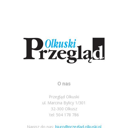
O nas
Przegląd Olkuski
ul. Marcina Bylicy 1/301
32-300 Olkusz
tel: 504 178 786
Napisz do nas:
biuro@przeglad.olkuski.pl