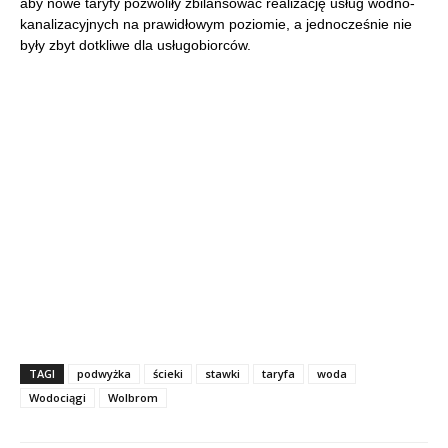
aby nowe taryfy pozwoliły zbilansować realizację usług wodno-
kanalizacyjnych na prawidłowym poziomie, a jednocześnie nie
były zbyt dotkliwe dla usługobiorców.
TAGI
podwyżka
ścieki
stawki
taryfa
woda
Wodociągi
Wolbrom