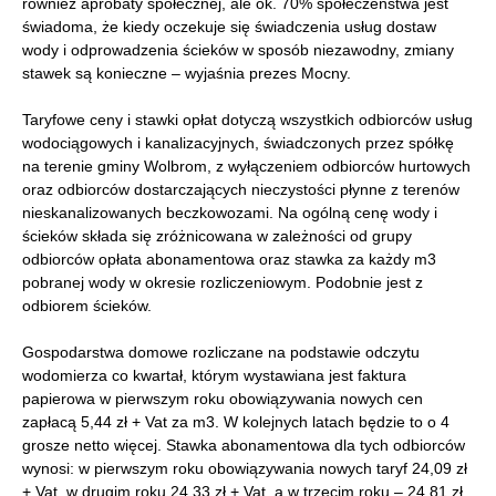
również aprobaty społecznej, ale ok. 70% społeczeństwa jest
świadoma, że kiedy oczekuje się świadczenia usług dostaw
wody i odprowadzenia ścieków w sposób niezawodny, zmiany
stawek są konieczne – wyjaśnia prezes Mocny.
Taryfowe ceny i stawki opłat dotyczą wszystkich odbiorców usług
wodociągowych i kanalizacyjnych, świadczonych przez spółkę
na terenie gminy Wolbrom, z wyłączeniem odbiorców hurtowych
oraz odbiorców dostarczających nieczystości płynne z terenów
nieskanalizowanych beczkowozami. Na ogólną cenę wody i
ścieków składa się zróżnicowana w zależności od grupy
odbiorców opłata abonamentowa oraz stawka za każdy m3
pobranej wody w okresie rozliczeniowym. Podobnie jest z
odbiorem ścieków.
Gospodarstwa domowe rozliczane na podstawie odczytu
wodomierza co kwartał, którym wystawiana jest faktura
papierowa w pierwszym roku obowiązywania nowych cen
zapłacą 5,44 zł + Vat za m3. W kolejnych latach będzie to o 4
grosze netto więcej. Stawka abonamentowa dla tych odbiorców
wynosi: w pierwszym roku obowiązywania nowych taryf 24,09 zł
+ Vat, w drugim roku 24,33 zł + Vat, a w trzecim roku – 24,81 zł