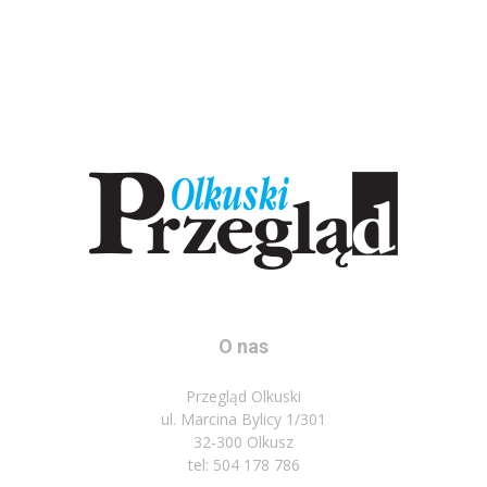
O nas
Przegląd Olkuski
ul. Marcina Bylicy 1/301
32-300 Olkusz
tel: 504 178 786