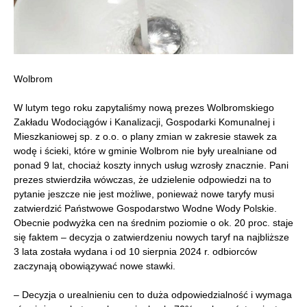
Wolbrom
W lutym tego roku zapytaliśmy nową prezes Wolbromskiego
Zakładu Wodociągów i Kanalizacji, Gospodarki Komunalnej i
Mieszkaniowej sp. z o.o. o plany zmian w zakresie stawek za
wodę i ścieki, które w gminie Wolbrom nie były urealniane od
ponad 9 lat, chociaż koszty innych usług wzrosły znacznie. Pani
prezes stwierdziła wówczas, że udzielenie odpowiedzi na to
pytanie jeszcze nie jest możliwe, ponieważ nowe taryfy musi
zatwierdzić Państwowe Gospodarstwo Wodne Wody Polskie.
Obecnie podwyżka cen na średnim poziomie o ok. 20 proc. staje
się faktem – decyzja o zatwierdzeniu nowych taryf na najbliższe
3 lata została wydana i od 10 sierpnia 2024 r. odbiorców
zaczynają obowiązywać nowe stawki.
– Decyzja o urealnieniu cen to duża odpowiedzialność i wymaga