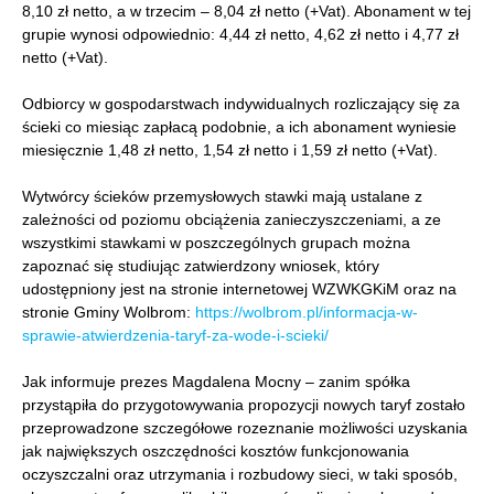
8,10 zł netto, a w trzecim – 8,04 zł netto (+Vat). Abonament w tej
grupie wynosi odpowiednio: 4,44 zł netto, 4,62 zł netto i 4,77 zł
netto (+Vat).
Odbiorcy w gospodarstwach indywidualnych rozliczający się za
ścieki co miesiąc zapłacą podobnie, a ich abonament wyniesie
miesięcznie 1,48 zł netto, 1,54 zł netto i 1,59 zł netto (+Vat).
Wytwórcy ścieków przemysłowych stawki mają ustalane z
zależności od poziomu obciążenia zanieczyszczeniami, a ze
wszystkimi stawkami w poszczególnych grupach można
zapoznać się studiując zatwierdzony wniosek, który
udostępniony jest na stronie internetowej WZWKGKiM oraz na
stronie Gminy Wolbrom:
https://wolbrom.pl/informacja-w-
sprawie-atwierdzenia-taryf-za-wode-i-scieki/
Jak informuje prezes Magdalena Mocny – zanim spółka
przystąpiła do przygotowywania propozycji nowych taryf zostało
przeprowadzone szczegółowe rozeznanie możliwości uzyskania
jak największych oszczędności kosztów funkcjonowania
oczyszczalni oraz utrzymania i rozbudowy sieci, w taki sposób,