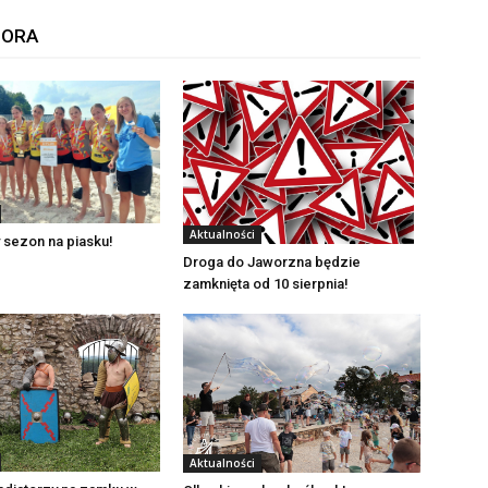
TORA
Aktualności
 sezon na piasku!
Droga do Jaworzna będzie
zamknięta od 10 sierpnia!
Aktualności