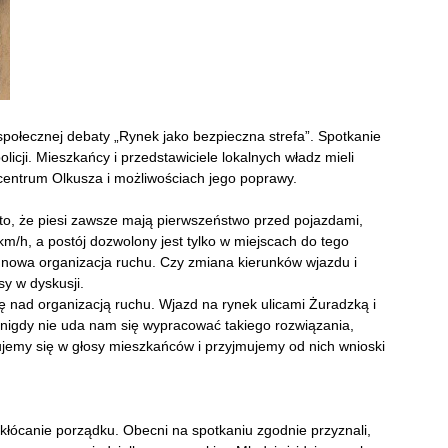
połecznej debaty „Rynek jako bezpieczna strefa”. Spotkanie
cji. Mieszkańcy i przedstawiciele lokalnych władz mieli
centrum Olkusza i możliwościach jego poprawy.
 to, że piesi zawsze mają pierwszeństwo przed pojazdami,
m/h, a postój dozwolony jest tylko w miejscach do tego
e nowa organizacja ruchu. Czy zmiana kierunków wjazdu i
sy w dyskusji.
ę nad organizacją ruchu. Wjazd na rynek ulicami Żuradzką i
nigdy nie uda nam się wypracować takiego rozwiązania,
ujemy się w głosy mieszkańców i przyjmujemy od nich wnioski
łócanie porządku. Obecni na spotkaniu zgodnie przyznali,