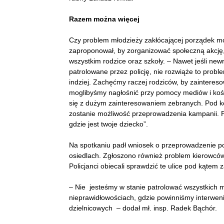
Razem można więcej
Czy problem młodzieży zakłócającej porządek mo
zaproponował, by zorganizować społeczną akcję, 
wszystkim rodzice oraz szkoły. – Nawet jeśli new
patrolowane przez policję, nie rozwiąże to proble
indziej. Zachęćmy raczej rodziców, by zaintereso
moglibyśmy nagłośnić przy pomocy mediów i koś
się z dużym zainteresowaniem zebranych. Pod k
zostanie możliwość przeprowadzenia kampanii. P
gdzie jest twoje dziecko”.
Na spotkaniu padł wniosek o przeprowadzenie p
osiedlach. Zgłoszono również problem kierowców
Policjanci obiecali sprawdzić te ulice pod kąte
– Nie jesteśmy w stanie patrolować wszystkich m
nieprawidłowościach, gdzie powinniśmy interwen
dzielnicowych – dodał mł. insp. Radek Bąchór.