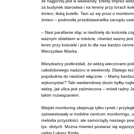
że najgorzej jest w weekendy. Efekty imprez wid
za budynek starostwa i na tereny przy torach kol
śmieci, tłuką butelki. Tam aż się prosi o monitor
śmieci – podnosiła przedstawicielka zarządu osi
– Nasi parafianie idąc w niedzielę do kościoła czę
ważnym obiektem w mieście, również ważny jest p
teren przy kościele i jest to dla nas bardzo cenn
Mieczysław Miarka.
Mieszkańcy podkreślali, że widzą wieczorami poli
całodobowego nadzoru w weekendy. Dlatego też 
popołudnia do niedzieli włącznie. – Mamy bardzo
wykorzystać? Taki weekendowy dozór byłby najle
widzę, jak ulica jest zaśmiecona – mówił radny 
takim rozwiązaniem.
Miejski monitoring obejmuje tylko rynek i przyleg
zainwestowały w mobilne centrum monitoringu, u
melodia przyszłości, ale samorządy naszego pow
tys. złotych. Można również postarać się wypoży
radny Łukasz Kmita.