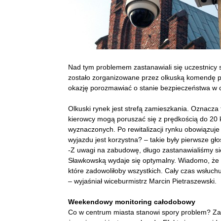
Nad tym problemem zastanawiali się uczestnicy s
zostało zorganizowane przez olkuską komendę poli
okazję porozmawiać o stanie bezpieczeństwa w 
Olkuski rynek jest strefą zamieszkania. Oznacza
kierowcy mogą poruszać się z prędkością do 20 k
wyznaczonych. Po rewitalizacji rynku obowiązuj
wyjazdu jest korzystna? – takie były pierwsze gło
-Z uwagi na zabudowę, długo zastanawialiśmy si
Sławkowską wydaje się optymalny. Wiadomo, że 
które zadowoliłoby wszystkich. Cały czas wsłuch
– wyjaśniał wiceburmistrz Marcin Pietraszewski.
Weekendowy monitoring całodobowy
Co w centrum miasta stanowi spory problem? Zak