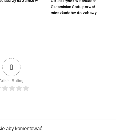
adiatorzy na zamku w
Olkuski rynek w bańkach!
Glutaminian Sodu porwał
mieszkańców do zabawy
0
Article Rating
sie aby komentować