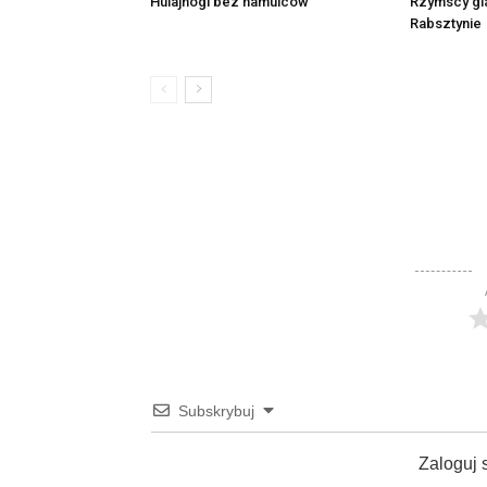
Rzymscy gl
Hulajnogi bez hamulców
Rabsztynie
Subskrybuj
Zaloguj 