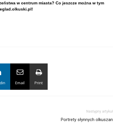
zeństwa w centrum miasta? Co jeszcze można w tym
glad.olkuski.pl!
din
Email
Print
Następny artykuł
Portrety słynnych olkuszan