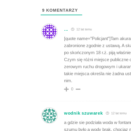
9
KOMENTARZY
...
12 lat temu
[quote name=”Policjant”]Tam akurat
zabronione zgodnie z ustawą. A ską
po skończonym 18 r.ż. piją właśni
Czym się różni miejsce publiczne 
zerowym ruchu drogowym i ukarano
takie miejsca określa nie żadna us
nim.
0
wodnik szuwarek
12 lat temu
a gdzie sie podziała woda w fontann
szumu było a wody brak, chociaz 