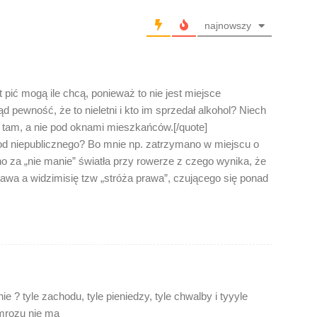
najnowszy
 pić mogą ile chcą, ponieważ to nie jest miejsce
d pewność, że to nieletni i kto im sprzedał alkohol? Niech
e tam, a nie pod oknami mieszkańców.[/quote]
od niepublicznego? Bo mnie np. zatrzymano w miejscu o
 za „nie manie” światła przy rowerze z czego wynika, że
tawa a widzimisię tzw „stróża prawa”, czującego się ponad
ie ? tyle zachodu, tyle pieniedzy, tyle chwalby i tyyyle
mrozu nie ma