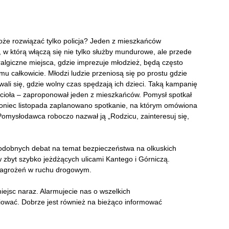
że rozwiązać tylko policja? Jeden z mieszkańców
w którą włączą się nie tylko służby mundurowe, ale przede
ralgiczne miejsca, gdzie imprezuje młodzież, będą często
mu całkowicie. Młodzi ludzie przeniosą się po prostu gdzie
wali się, gdzie wolny czas spędzają ich dzieci. Taką kampanię
cioła – zaproponował jeden z mieszkańców. Pomysł spotkał
oniec listopada zaplanowano spotkanie, na którym omówiona
omysłodawca roboczo nazwał ją „Rodzicu, zainteresuj się,
odobnych debat na temat bezpieczeństwa na olkuskich
 zbyt szybko jeżdżących ulicami Kantego i Górniczą.
m zagrożeń w ruchu drogowym.
iejsc naraz. Alarmujecie nas o wszelkich
iować. Dobrze jest również na bieżąco informować