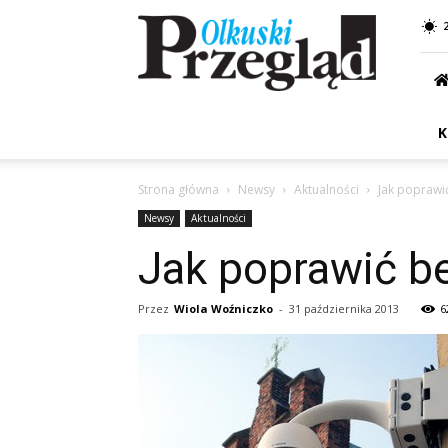
Przegląd
Olkuski
K
Strona główna
Newsy
Aktualności
Jak poprawi
Newsy
Aktualności
Jak poprawić b
Przez
Wiola Woźniczko
-
31 października 2013
6