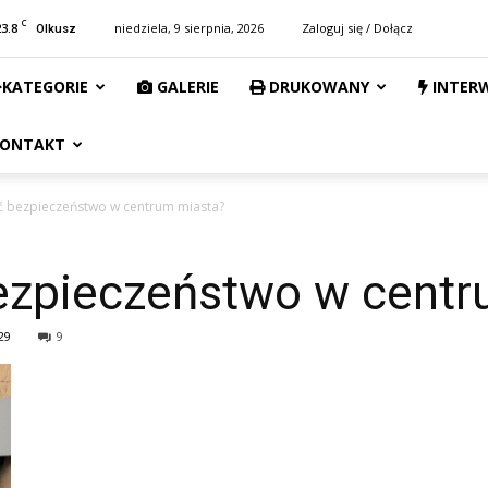
C
23.8
niedziela, 9 sierpnia, 2026
Zaloguj się / Dołącz
Olkusz
KATEGORIE
GALERIE
DRUKOWANY
INTER
ONTAKT
ć bezpieczeństwo w centrum miasta?
ezpieczeństwo w centr
29
9