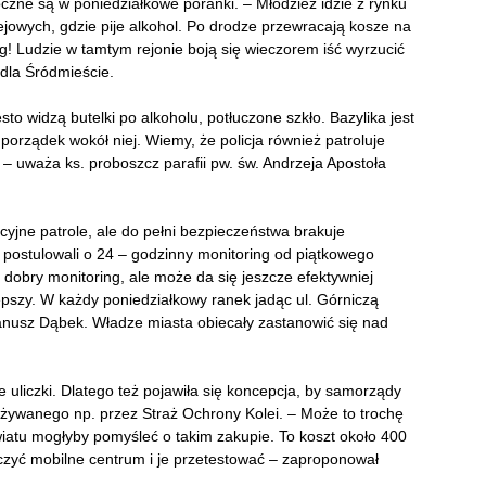
oczne są w poniedziałkowe poranki. – Młodzież idzie z rynku
ejowych, gdzie pije alkohol. Po drodze przewracają kosze na
ing! Ludzie w tamtym rejonie boją się wieczorem iść wyrzucić
edla Śródmieście.
sto widzą butelki po alkoholu, potłuczone szkło. Bazylika jest
orządek wokół niej. Wiemy, że policja również patroluje
e – uważa ks. proboszcz parafii pw. św. Andrzeja Apostoła
cyjne patrole, ale do pełni bezpieczeństwa brakuje
postulowali o 24 – godzinny monitoring od piątkowego
 dobry monitoring, ale może da się jeszcze efektywniej
pszy. W każdy poniedziałkowy ranek jadąc ul. Górniczą
Janusz Dąbek. Władze miasta obiecały zastanowić się nad
łe uliczki. Dlatego też pojawiła się koncepcja, by samorządy
żywanego np. przez Straż Ochrony Kolei. – Może to trochę
iatu mogłyby pomyśleć o takim zakupie. To koszt około 400
czyć mobilne centrum i je przetestować – zaproponował