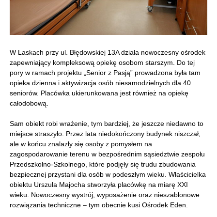
W Laskach przy ul. Błędowskiej 13A działa nowoczesny ośrodek
zapewniający kompleksową opiekę osobom starszym. Do tej
pory w ramach projektu „Senior z Pasją” prowadzona była tam
opieka dzienna i aktywizacja osób niesamodzielnych dla 40
seniorów. Placówka ukierunkowana jest również na opiekę
całodobową.
Sam obiekt robi wrażenie, tym bardziej, że jeszcze niedawno to
miejsce straszyło. Przez lata niedokończony budynek niszczał,
ale w końcu znalazły się osoby z pomysłem na
zagospodarowanie terenu w bezpośrednim sąsiedztwie zespołu
Przedszkolno-Szkolnego, które podjęły się trudu zbudowania
bezpiecznej przystani dla osób w podeszłym wieku. Właścicielka
obiektu Urszula Majocha stworzyła placówkę na miarę XXI
wieku. Nowoczesny wystrój, wyposażenie oraz nieszablonowe
rozwiązania techniczne – tym obecnie kusi Ośrodek Eden.