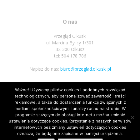
O nas
Przegląd Olkuski
ul. Marcina Bylicy 1/301
32-300 Olkusz
tel: 504 178 786
Napisz do nas:
biuro@przeglad.olkuski.pl
Ważne! Używamy plików cookies i podobnych rozwiązań
Podążaj za nami
technologicznych, aby personalizować zawartość i treści
reklamowe, a także do dostarczenia funkcji związanych z
mediami społecznościowymi i analizy ruchu na stronie. W
programie służącym do obsługi internetu można zmienić
ustawienia dotyczące cookies.Korzystanie z naszych serwisów
internetowych bez zmiany ustawień dotyczących cookies
1
oznacza, że będą one zapisane w pamięci urządzenia.
Nota prawna
Polityka prywatnosci
Kariera
Regulamin