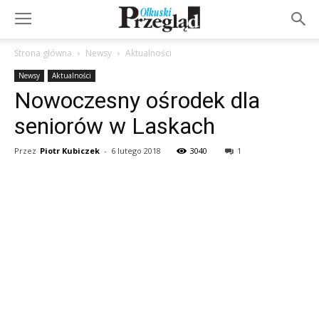
Strona główna
Newsy
Aktualności
Newsy
Aktualności
Nowoczesny ośrodek dla
seniorów w Laskach
Przez
Piotr Kubiczek
-
6 lutego 2018
3040
1