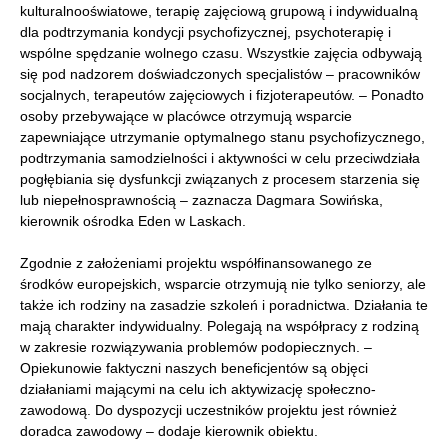
kulturalnooświatowe, terapię zajęciową grupową i indywidualną
dla podtrzymania kondycji psychofizycznej, psychoterapię i
wspólne spędzanie wolnego czasu. Wszystkie zajęcia odbywają
się pod nadzorem doświadczonych specjalistów – pracowników
socjalnych, terapeutów zajęciowych i fizjoterapeutów. – Ponadto
osoby przebywające w placówce otrzymują wsparcie
zapewniające utrzymanie optymalnego stanu psychofizycznego,
podtrzymania samodzielności i aktywności w celu przeciwdziała
pogłębiania się dysfunkcji związanych z procesem starzenia się
lub niepełnosprawnością – zaznacza Dagmara Sowińska,
kierownik ośrodka Eden w Laskach.
Zgodnie z założeniami projektu współfinansowanego ze
środków europejskich, wsparcie otrzymują nie tylko seniorzy, ale
także ich rodziny na zasadzie szkoleń i poradnictwa. Działania te
mają charakter indywidualny. Polegają na współpracy z rodziną
w zakresie rozwiązywania problemów podopiecznych. –
Opiekunowie faktyczni naszych beneficjentów są objęci
działaniami mającymi na celu ich aktywizację społeczno-
zawodową. Do dyspozycji uczestników projektu jest również
doradca zawodowy – dodaje kierownik obiektu.