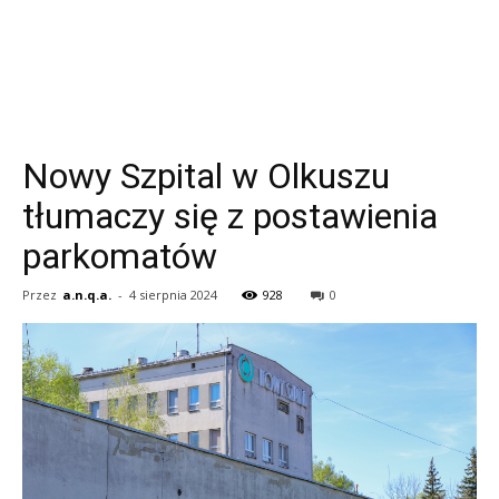
Nowy Szpital w Olkuszu
tłumaczy się z postawienia
parkomatów
Przez
a.n.q.a.
-
4 sierpnia 2024
928
0