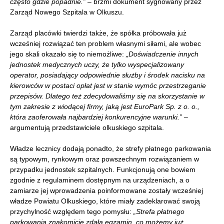
często gdzie popadnie.”
– brzmi dokument sygnowany przez
Zarząd Nowego Szpitala w Olkuszu.
Zarząd placówki twierdzi także, że spółka próbowała już
wcześniej rozwiązać ten problem własnymi siłami, ale wobec
jego skali okazało się to niemożliwe:
„Doświadczenie innych
jednostek medycznych uczy, że tylko wyspecjalizowany
operator, posiadający odpowiednie służby i środek nacisku na
kierowców w postaci opłat jest w stanie wymóc przestrzeganie
przepisów. Dlatego też zdecydowaliśmy się na skorzystanie w
tym zakresie z wiodącej firmy, jaką jest EuroPark Sp. z o. o.,
która zaoferowała najbardziej konkurencyjne warunki.”
–
argumentują przedstawiciele olkuskiego szpitala.
Władze lecznicy dodają ponadto, że strefy płatnego parkowania
są typowym, rynkowym oraz powszechnym rozwiązaniem w
przypadku jednostek szpitalnych. Funkcjonują one bowiem
zgodnie z regulaminem dostępnym na urządzeniach, a o
zamiarze jej wprowadzenia poinformowane zostały wcześniej
władze Powiatu Olkuskiego, które miały zadeklarować swoją
przychylność względem tego pomysłu:
„
Strefa płatnego
parkowania znakomicie zdała egzamin, co możemy już