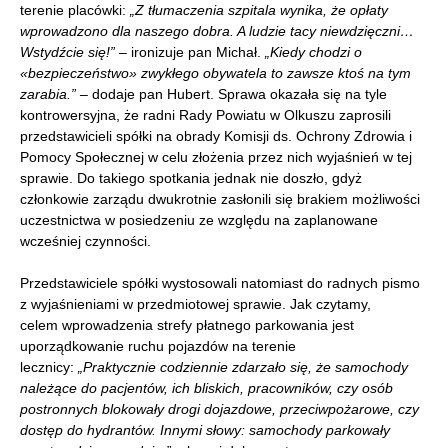
terenie placówki:
„Z tłumaczenia szpitala wynika, że opłaty
wprowadzono dla naszego dobra. A ludzie tacy niewdzięczni…
Wstydźcie się!”
– ironizuje pan Michał.
„Kiedy chodzi o
«bezpieczeństwo
» zwykłego obywatela to zawsze ktoś na tym
zarabia.”
– dodaje pan Hubert. Sprawa okazała się na tyle
kontrowersyjna, że radni Rady Powiatu w Olkuszu zaprosili
przedstawicieli spółki na obrady Komisji ds. Ochrony Zdrowia i
Pomocy Społecznej w celu złożenia przez nich wyjaśnień w tej
sprawie. Do takiego spotkania jednak nie doszło, gdyż
członkowie zarządu dwukrotnie zasłonili się brakiem możliwości
uczestnictwa w posiedzeniu ze względu na zaplanowane
wcześniej czynności.
Przedstawiciele spółki wystosowali natomiast do radnych pismo
z wyjaśnieniami w przedmiotowej sprawie. Jak czytamy,
celem wprowadzenia strefy płatnego parkowania jest
uporządkowanie ruchu pojazdów na terenie
lecznicy:
„Praktycznie codziennie zdarzało się, że samochody
należące do pacjentów, ich bliskich, pracowników, czy osób
postronnych blokowały drogi dojazdowe, przeciwpożarowe, czy
dostęp do hydrantów. Innymi słowy: samochody parkowały