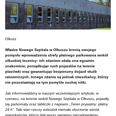
Olkusz
Władze Nowego Szpitala w Olkuszu bronią swojego
pomysłu wprowadzenia strefy płatnego parkowania wokół
olkuskiej lecznicy: ich zdaniem
zdała ona egzamin
znakomicie, porządkując ruch pojazdów na terenie
placówki oraz gwarantując
bezpieczny dojazd służb
ratowniczych. Innego zdania są jednak mieszkańcy, którzy
nie pozostawiają na tym pomyśle suchej nitki.
Jak informowaliśmy w naszym wcześniejszym artykule, w
czerwcu, na terenie wokół Nowego Szpitala w Olkuszu, pojawiły
się parkomaty oraz tabliczki z napisem
„Teren prywatny: płatny
24 h”.
Taki stan rzeczy wzbudził niemałe oburzenie wśród
mieszkańców, którzy dali wyraz swojemu niezadowoleniu