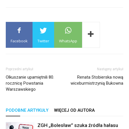
Facebook
Twitter
WhatsApp
Poprzedni artykuł
Następny artykuł
Olkuszanie upamiętnili 80.
Renata Stobierska nową
rocznicę Powstania
wiceburmistrzynią Bukowna
Warszawskiego
PODOBNE ARTYKUŁY
WIĘCEJ OD AUTORA
ZGH „Bolesław” szuka źródła hałasu