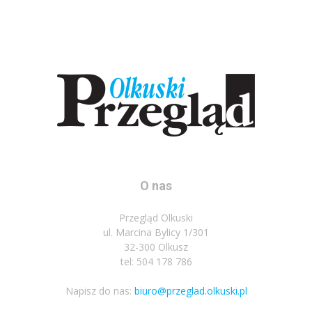
O nas
Przegląd Olkuski
ul. Marcina Bylicy 1/301
32-300 Olkusz
tel: 504 178 786
Napisz do nas:
biuro@przeglad.olkuski.pl