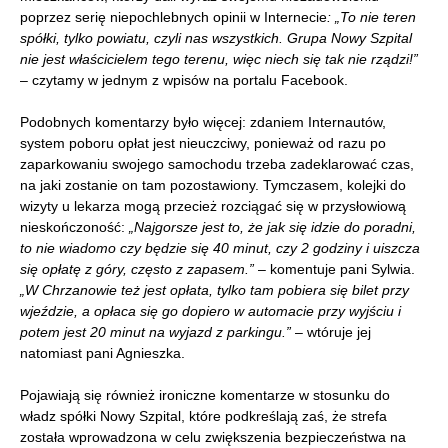
poprzez serię niepochlebnych opinii w Internecie
: „To nie teren
spółki, tylko powiatu, czyli nas wszystkich. Grupa Nowy Szpital
nie jest właścicielem tego terenu, więc niech się tak nie rządzi!”
– czytamy w jednym z wpisów na portalu Facebook.
Podobnych komentarzy było więcej: zdaniem Internautów,
system poboru opłat jest nieuczciwy, ponieważ od razu po
zaparkowaniu swojego samochodu trzeba zadeklarować czas,
na jaki zostanie on tam pozostawiony. Tymczasem, kolejki do
wizyty u lekarza mogą przecież rozciągać się w przysłowiową
nieskończoność:
„Najgorsze jest to, że jak się idzie do poradni,
to nie wiadomo czy będzie się 40 minut, czy 2 godziny i uiszcza
się opłatę z góry, często z zapasem.”
– komentuje pani Sylwia.
„W Chrzanowie też jest opłata, tylko tam pobiera się bilet przy
wjeździe, a opłaca się go dopiero w automacie przy wyjściu i
potem jest 20 minut na wyjazd z parkingu.”
– wtóruje jej
natomiast pani Agnieszka.
Pojawiają się również ironiczne komentarze w stosunku do
władz spółki Nowy Szpital, które podkreślają zaś, że strefa
została wprowadzona w celu zwiększenia bezpieczeństwa na