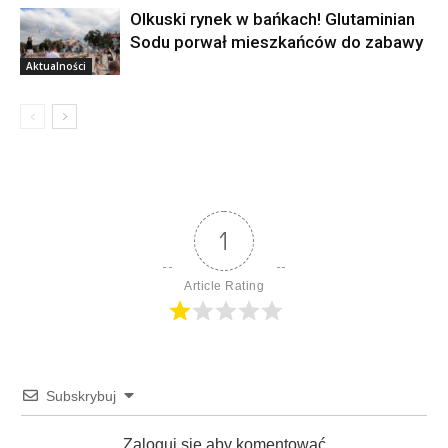
Olkuski rynek w bańkach! Glutaminian
Sodu porwał mieszkańców do zabawy
Aktualności
1
Article Rating
Subskrybuj
Zaloguj sie aby komentować