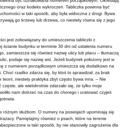
powinna być oznakowana numerem porządkowym. Określają
aficznego oraz kodeks wykroczeń. Tabliczka powinna być
chomości w taki sposób, aby była widoczna z drogi. Bywa
ywają go krzewy lub drzewa, co niestety równa się z jego
ści jest zobowiązany do umieszczenia tabliczki z
 ścianie budynku w terminie 30 dni od ustalenia numeru
, zamieszcza się również nazwę ulicy lub placu – tłumaczą
lic, podaje się nazwę wsi. Jeżeli budynek położony jest w
czkę z numerem porządkowym umieszcza się dodatkowo na
i. Choć rzadko zdarza się, by ktoś to sprawdzał, za brak
eorii, niestety praktyka zbyt często bywa inna. – Nie
częste, ale wielokrotnie zdarzało się, że tylko moje
woliło nam dotrzeć na czas do chorego i uratować czyjeś
gotowia.
 różnym służbom. O numery na posesjach upominają się
, strażacy. Pamiętajmy również o psach, które na terenie
bezpieczone w taki sposób, by nie stanowiły zagrożenia dla