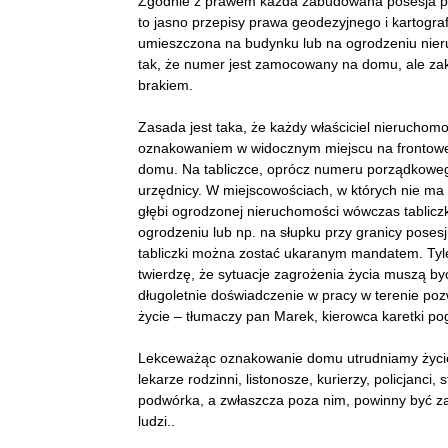
Zgodnie z prawem każda zabudowana posesja 
to jasno przepisy prawa geodezyjnego i kartogr
umieszczona na budynku lub na ogrodzeniu nieru
tak, że numer jest zamocowany na domu, ale zakr
brakiem.
Zasada jest taka, że każdy właściciel nieruchomo
oznakowaniem w widocznym miejscu na frontowej
domu. Na tabliczce, oprócz numeru porządkowego
urzędnicy. W miejscowościach, w których nie ma u
głębi ogrodzonej nieruchomości wówczas tabli
ogrodzeniu lub np. na słupku przy granicy posesj
tabliczki można zostać ukaranym mandatem. Tyle t
twierdzę, że sytuacje zagrożenia życia muszą być 
długoletnie doświadczenie w pracy w terenie poz
życie – tłumaczy pan Marek, kierowca karetki po
Lekceważąc oznakowanie domu utrudniamy życie
lekarze rodzinni, listonosze, kurierzy, policjanci
podwórka, a zwłaszcza poza nim, powinny być za
ludzi..