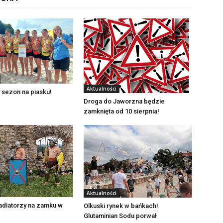
Aktualności
 sezon na piasku!
Droga do Jaworzna będzie
zamknięta od 10 sierpnia!
Aktualności
adiatorzy na zamku w
Olkuski rynek w bańkach!
Glutaminian Sodu porwał