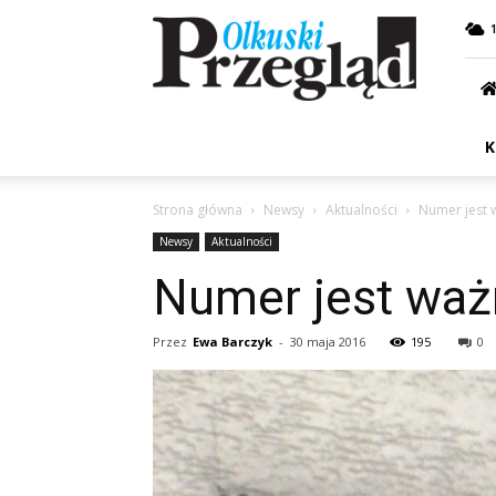
Przegląd
Olkuski
K
Strona główna
Newsy
Aktualności
Numer jest 
Newsy
Aktualności
Numer jest waż
Przez
Ewa Barczyk
-
30 maja 2016
195
0