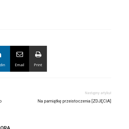
din
Email
Print
Następny artykuł
o
Na pamiątkę przeistoczenia [ZDJĘCIA]
TORA