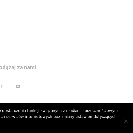
odążaj za nami
 dostarczenia funkcji związanych z mediami społecznościowymi i
szych serwisów internetowych bez zmiany ustawień dotyczących