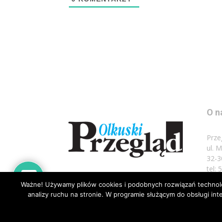
O n
Prze
ul. 
32-3
tel:
Ważne! Używamy plików cookies i podobnych rozwiązań technolog
Napi
analizy ruchu na stronie. W programie służącym do obsługi i