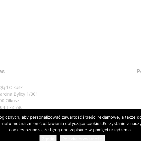
as
P
gląd Olkuski
Marcina Bylicy 1/301
00 Olkusz
 504 178 786
icznych, aby personalizować zawartość i treści reklamowe, a także do
sz do nas:
biuro@przeglad.olkuski.pl
nternetu można zmienić ustawienia dotyczące cookies.Korzystanie z na
cookies oznacza, że będą one zapisane w pamięci urządzenia.
Zgoda
Polityka prywatności