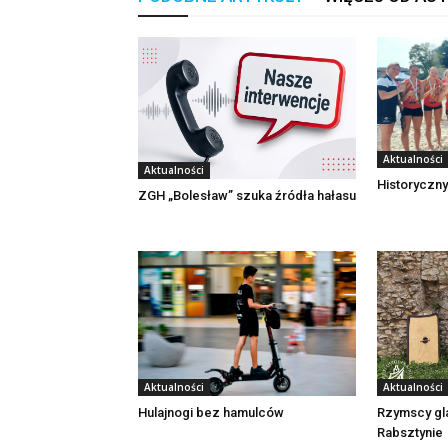
Aktualności
Aktualności
Historyczny
ZGH „Bolesław” szuka źródła hałasu
Aktualności
Aktualności
Rzymscy gl
Hulajnogi bez hamulców
Rabsztynie