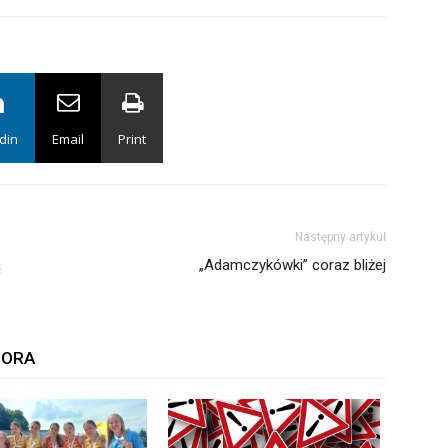
din
Email
Print
Następny artykuł
ą
„Adamczykówki” coraz bliżej
TORA