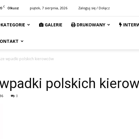
C
20
piątek, 7 sierpnia, 2026
Zaloguj się / Dołącz
Olkusz
KATEGORIE
GALERIE
DRUKOWANY
INTER
ONTAKT
sze wpadki polskich kierowców
 wpadki polskich kiero
36
0