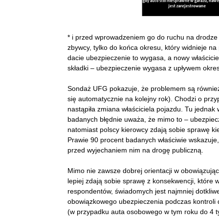
* i przed wprowadzeniem go do ruchu na drodze 
zbywcy, tylko do końca okresu, który widnieje na 
dacie ubezpieczenie to wygasa, a nowy właściciel
składki – ubezpieczenie wygasa z upływem okres
Sondaż UFG pokazuje, że problemem są również i
się automatycznie na kolejny rok). Chodzi o pr
nastąpiła zmiana właściciela pojazdu. Tu jednak 
badanych błędnie uważa, że mimo to – ubezpiecze
natomiast polscy kierowcy zdają sobie sprawę 
Prawie 90 procent badanych właściwie wskazuje, ż
przed wyjechaniem nim na drogę publiczną.
Mimo nie zawsze dobrej orientacji w obowiązują
lepiej zdają sobie sprawę z konsekwencji, któr
respondentów, świadomych jest najmniej dotkliwe
obowiązkowego ubezpieczenia podczas kontroli 
(w przypadku auta osobowego w tym roku do 4 tys