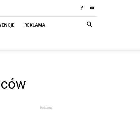
WENCJE
REKLAMA
wców
Reklama