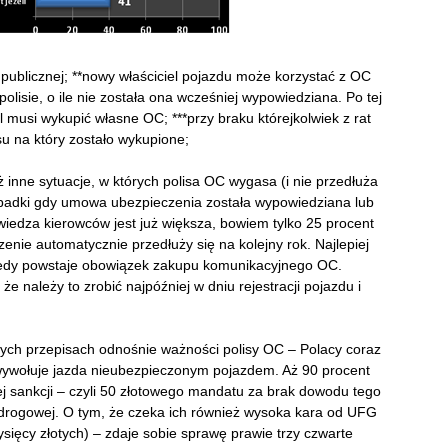
publicznej; **nowy właściciel pojazdu może korzystać z OC
polisie, o ile nie została ona wcześniej wypowiedziana. Po tej
 musi wykupić własne OC; ***przy braku którejkolwiek z rat
u na który zostało wykupione;
nne sytuacje, w których polisa OC wygasa (i nie przedłuża
zypadki gdy umowa ubezpieczenia została wypowiedziana lub
wiedza kierowców jest już większa, bowiem tylko 25 procent
nie automatycznie przedłuży się na kolejny rok. Najlepiej
kiedy powstaje obowiązek zakupu komunikacyjnego OC.
e należy to zrobić najpóźniej w dniu rejestracji pojazdu i
cych przepisach odnośnie ważności polisy OC – Polacy coraz
e wywołuje jazda nieubezpieczonym pojazdem. Aż 90 procent
j sankcji – czyli 50 złotowego mandatu za brak dowodu tego
drogowej. O tym, że czeka ich również wysoka kara od UFG
ięcy złotych) – zdaje sobie sprawę prawie trzy czwarte