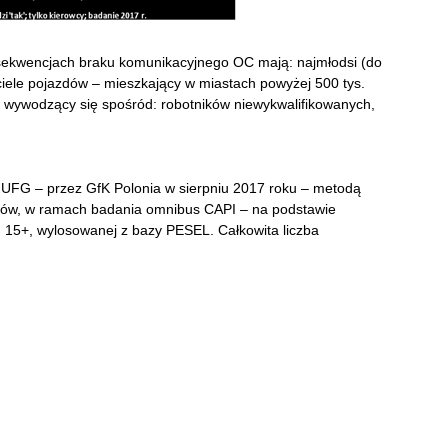
nsekwencjach braku komunikacyjnego OC mają: najmłodsi (do
ściciele pojazdów – mieszkający w miastach powyżej 500 tys.
wywodzący się spośród: robotników niewykwalifikowanych,
 UFG – przez GfK Polonia w sierpniu 2017 roku – metodą
ów, w ramach badania omnibus CAPI – na podstawie
 15+, wylosowanej z bazy PESEL. Całkowita liczba