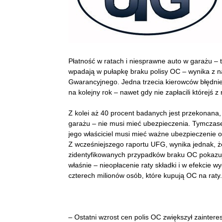
Płatność w ratach i niesprawne auto w garażu – t
wpadają w pułapkę braku polisy OC – wynika z
Gwarancyjnego. Jedna trzecia kierowców błędni
na kolejny rok – nawet gdy nie zapłacili którejś z
Z kolei aż 40 procent badanych jest przekonana, 
garażu – nie musi mieć ubezpieczenia. Tymczase
jego właściciel musi mieć ważne ubezpieczenie o
Z wcześniejszego raportu UFG, wynika jednak, że 
zidentyfikowanych przypadków braku OC pokazu
właśnie – nieopłacenie raty składki i w efekcie
czterech milionów osób, które kupują OC na raty.
– Ostatni wzrost cen polis OC zwiększył zainter