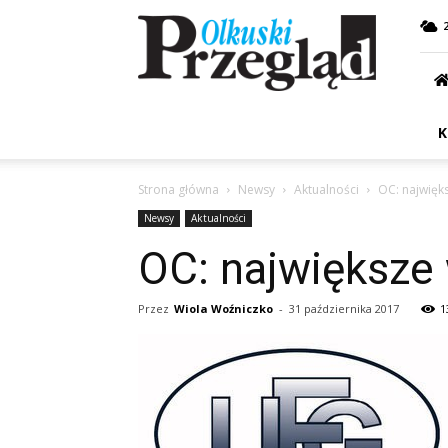
Przegląd
Olkuski
K
Strona główna
Newsy
Aktualności
OC: najwięk
Newsy
Aktualności
OC: największe
Przez
Wiola Woźniczko
-
31 października 2017
1