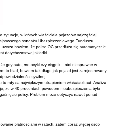
o sytuacje, w których właściciele pojazdów najczęściej
 najnowszego sondażu Ubezpieczeniowego Funduszu
e uważa bowiem, że polisa OC przedłuża się automatycznie
 rat dotychczasowej składki.
że gdy auto, motocykl czy ciągnik – stoi niesprawne w
m to błąd, bowiem tak długo jak pojazd jest zarejestrowany
dpowiedzialności cywilnej.
to raty są największym utrapieniem właścicieli aut. Analiza
je, że w 40 procentach powodem nieubezpieczenia było
 wygaśnięcie polisy. Problem może dotyczyć nawet ponad
esowanie płatnościami w ratach, zatem coraz więcej osób