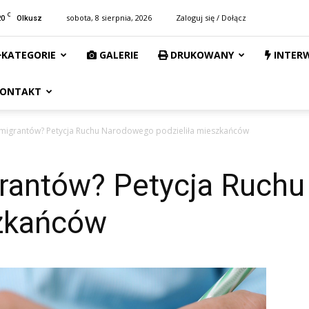
C
20
sobota, 8 sierpnia, 2026
Zaloguj się / Dołącz
Olkusz
KATEGORIE
GALERIE
DRUKOWANY
INTER
ONTAKT
imigrantów? Petycja Ruchu Narodowego podzieliła mieszkańców
grantów? Petycja Ruch
szkańców