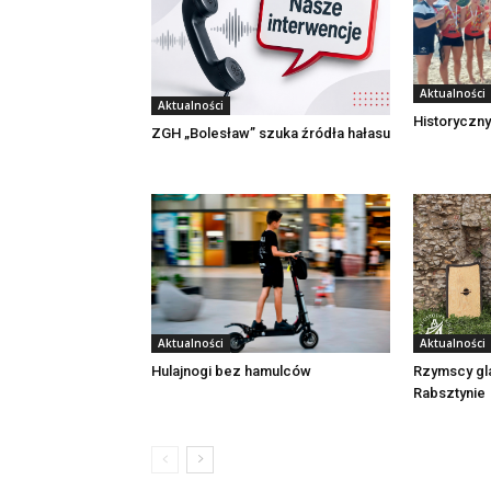
Aktualności
Aktualności
Historyczny
ZGH „Bolesław” szuka źródła hałasu
Aktualności
Aktualności
Rzymscy gl
Hulajnogi bez hamulców
Rabsztynie