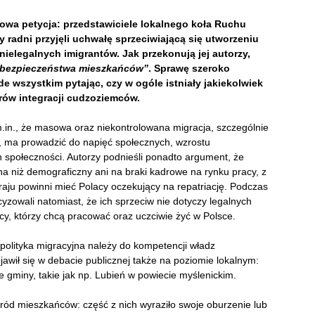
owa petycja: przedstawiciele lokalnego koła Ruchu
 radni przyjęli uchwałę sprzeciwiającą się utworzeniu
ielegalnych imigrantów. Jak przekonują jej autorzy,
 i bezpieczeństwa mieszkańców”
. Sprawę szeroko
de wszystkim pytając, czy w ogóle istniały jakiekolwiek
rów integracji cudzoziemców.
.in., że masowa oraz niekontrolowana migracja, szczególnie
, ma prowadzić do napięć społecznych, wzrostu
h społeczności. Autorzy podnieśli ponadto argument, że
 na niż demograficzny ani na braki kadrowe na rynku pracy, z
raju powinni mieć Polacy oczekujący na repatriację. Podczas
yzowali natomiast, że ich sprzeciw nie dotyczy legalnych
cy, którzy chcą pracować oraz uczciwie żyć w Polsce.
polityka migracyjna należy do kompetencji władz
ojawił się w debacie publicznej także na poziomie lokalnym:
e gminy, takie jak np. Lubień w powiecie myślenickim.
ód mieszkańców: część z nich wyraziło swoje oburzenie lub