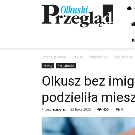
Przegląd
Olkuski
K
Strona główna
Newsy
Aktualności
Olkusz bez 
Newsy
Aktualności
Olkusz bez imi
podzieliła mie
Przez
a.n.q.a.
-
23 lipca 2025
456
0