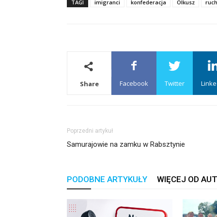
TAGI
imigranci
konfederacja
Olkusz
ruc
Facebook
Twitter
Linke
Share
Poprzedni artykuł
Samurajowie na zamku w Rabsztynie
PODOBNE ARTYKUŁY
WIĘCEJ OD AU