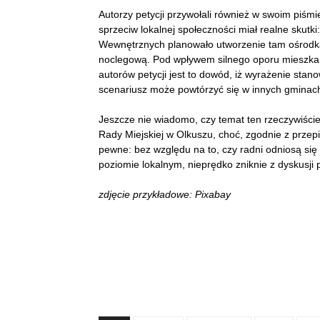
Autorzy petycji przywołali również w swoim piśmie
sprzeciw lokalnej społeczności miał realne skutk
Wewnętrznych planowało utworzenie tam ośrodka 
noclegową. Pod wpływem silnego oporu mieszkańc
autorów petycji jest to dowód, iż wyrażenie st
scenariusz może powtórzyć się w innych gminac
Jeszcze nie wiadomo, czy temat ten rzeczywiście
Rady Miejskiej w Olkuszu, choć, zgodnie z przepi
pewne: bez względu na to, czy radni odniosą się 
poziomie lokalnym, nieprędko zniknie z dyskusji p
zdjęcie przykładowe: Pixabay