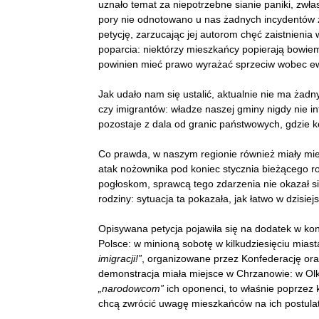
uznało temat za niepotrzebne sianie paniki, zwłas
pory nie odnotowano u nas żadnych incydentów z
petycję, zarzucając jej autorom chęć zaistnienia w
poparcia: niektórzy mieszkańcy popierają bowie
powinien mieć prawo wyrażać sprzeciw wobec ew
Jak udało nam się ustalić, aktualnie nie ma ża
czy imigrantów: władze naszej gminy nigdy nie 
pozostaje z dala od granic państwowych, gdzie k
Co prawda, w naszym regionie również miały miej
atak nożownika pod koniec stycznia bieżącego r
pogłoskom, sprawcą tego zdarzenia nie okazał się
rodziny: sytuacja ta pokazała, jak łatwo w dzisie
Opisywana petycja pojawiła się na dodatek w kon
Polsce: w minioną sobotę w kilkudziesięciu mias
imigracji!”
, organizowane przez Konfederację oraz
demonstracja miała miejsce w Chrzanowie: w Olku
„narodowcom”
ich oponenci, to właśnie poprzez
chcą zwrócić uwagę mieszkańców na ich postulat