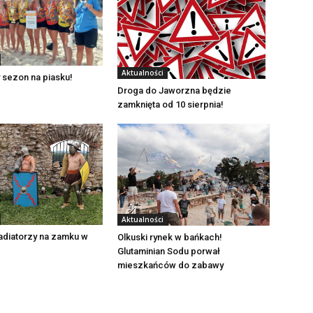
Aktualności
 sezon na piasku!
Droga do Jaworzna będzie
zamknięta od 10 sierpnia!
Aktualności
adiatorzy na zamku w
Olkuski rynek w bańkach!
Glutaminian Sodu porwał
mieszkańców do zabawy