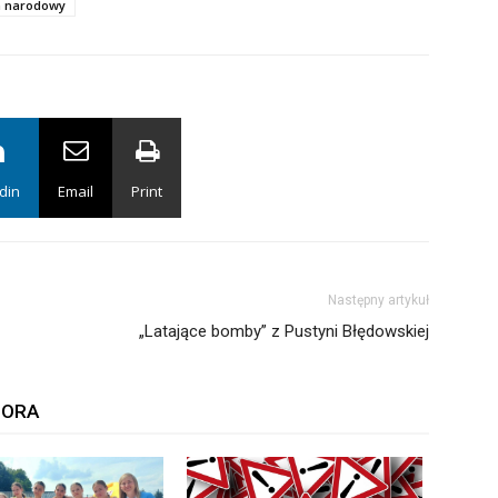
h narodowy
din
Email
Print
Następny artykuł
„Latające bomby” z Pustyni Błędowskiej
TORA