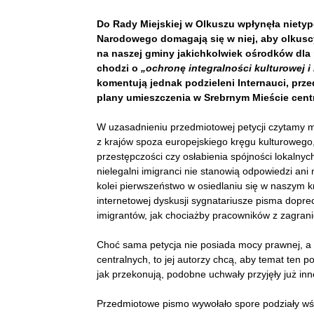
Do Rady Miejskiej w Olkuszu wpłynęła nietyp
Narodowego domagają się w niej, aby olkuscy
na naszej gminy jakichkolwiek ośrodków dla n
chodzi o
„ochronę integralności kulturowej
komentują jednak podzieleni Internauci, prze
plany umieszczenia w Srebrnym Mieście cent
W uzasadnieniu przedmiotowej petycji czytamy m
z krajów spoza europejskiego kręgu kulturowego
przestępczości czy osłabienia spójności lokalnyc
nielegalni imigranci nie stanowią odpowiedzi ani
kolei pierwszeństwo w osiedlaniu się w naszym k
internetowej dyskusji sygnatariusze pisma doprec
imigrantów, jak chociażby pracowników z zagrani
Choć sama petycja nie posiada mocy prawnej, a 
centralnych, to jej autorzy chcą, aby temat ten p
jak przekonują, podobne uchwały przyjęły już inn
Przedmiotowe pismo wywołało spore podziały wśr