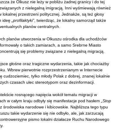
zcza że Olkusz nie leży w pobliżu żadnej granicy i do tej
wiązanych z nielegalną imigracją. Inni wyśmiewają również
 lokalnej przestrzeni politycznej. Jednakże, są też głosy
m ideę
„profilaktyki”
, twierdząc, że lokalny samorząd także
entualnych planów centralnych.
dnych planów utworzenia w Olkuszu ośrodka dla uchodźców
informowały o takich zamiarach, a samo Srebrne Miasto
oncentrują się problemy związane z nielegalną migracją.
sce głośne oraz tragiczne wydarzenia, takie jak chociażby
oku. Wbrew pierwotnie rozprzestrzenianym w Internecie
 cudzoziemiec, tylko młody Polak z dobrej, znanej lokalnie
jszych czasach ulec stereotypom oraz dezinformacji.
tekście rosnącego napięcia wokół tematu migracji w
tach w całym kraju odbyły się manifestacje pod hasłem
„Stop
 środowiska narodowe i kibicowskie. Najbliższa tego typu
szu takie wydarzenie się nie odbyło, ale, jak zarzucają
 kontrowersyjne pismo lokalni działacze Ruchu Narodowego
y.