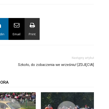
din
Email
Print
Następny artykuł
Szkoło, do zobaczenia we wrześniu! [ZDJĘCIA]
TORA