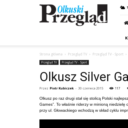
Przegląd
Olkuski
K
Strona główna
Przegląd TV
Przegląd TV - Sport
Przegląd TV
Przegląd TV - Sport
Olkusz Silver 
Przez
Piotr Kubiczek
-
30 czerwca 2015
117
Olkusz po raz drugi stał się stolicą Polski najlep
Games”. To właśnie riderzy w minioną niedzielę
przy ul. Głowackiego wchodzą w skład cyklu impr