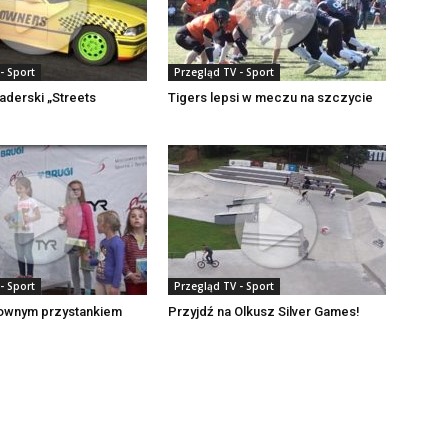
- Sport
Przegląd TV - Sport
derski „Streets
Tigers lepsi w meczu na szczycie
- Sport
Przegląd TV - Sport
ownym przystankiem
Przyjdź na Olkusz Silver Games!