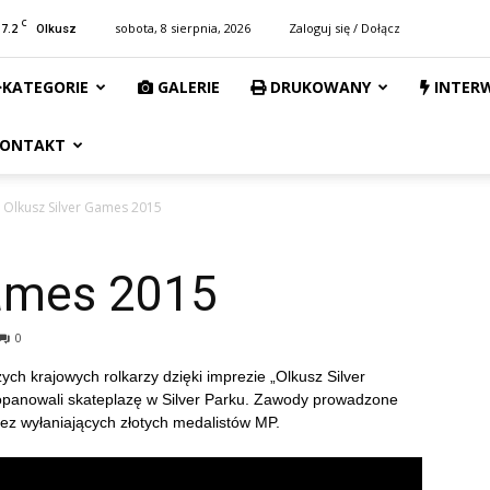
C
17.2
sobota, 8 sierpnia, 2026
Zaloguj się / Dołącz
Olkusz
KATEGORIE
GALERIE
DRUKOWANY
INTER
ONTAKT
Olkusz Silver Games 2015
Games 2015
0
szych krajowych rolkarzy dzięki imprezie „Olkusz Silver
 opanowali skateplazę w Silver Parku. Zawody prowadzone
ez wyłaniających złotych medalistów MP.