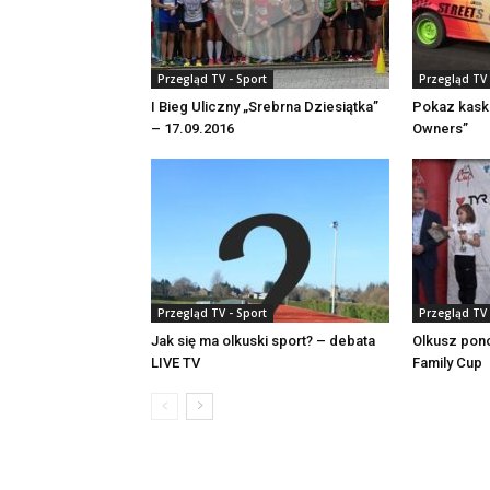
Przegląd TV - Sport
Przegląd TV 
I Bieg Uliczny „Srebrna Dziesiątka”
Pokaz kaska
– 17.09.2016
Owners”
Przegląd TV - Sport
Przegląd TV 
Jak się ma olkuski sport? – debata
Olkusz pon
LIVE TV
Family Cup