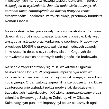
inwestycyjnych na rzecz rozwoju Osiedla Centrum. –
Bardzo
dziękuję za to wyróżnienie. Jest dla mnie wielki zaszczyt, ale
zarazem także zobowiązanie do dalszej pracy na rzecz
mieszkańców
– podkreślał w trakcie swojej przemowy burmistrz
Roman Piaśnik.
Na uczestników festynu czekały różnorodne atrakcje. Zarówno
dzieci jak i dorośli mogli znaleźć tutaj coś dla siebie. Były więc
występy artystyczne oraz konkurencje sportowe. Pracownicy
olkuskiego MOSiR-u przygotowali dla najmłodszych zawody m.
in. w rzucaniu do celu czy rodzinny slalom. Chętnych do
sprawdzenia swoich sportowych umiejętności nie brakowało.
Na scenie zaprezentowały się m.in. wokalistki z Ogniska
Muzycznego DodiArt. W programie imprezy była również
zabawa taneczna oraz pokaz sprzętu wojskowego, strażackiego
i policyjnego. Organizatorzy zapewnili także poczęstunek. Duże
zainteresowanie wzbudził pokaz mody z lat: dwudziestych,
trzydziestych i czterdziestych XX wieku, zaprezentowany przez
członków Światowego Związku Żołnierzy AK w Olkuszu.
Kulminacyjnym punktem imprezy był pokaz sztucznych ogni.