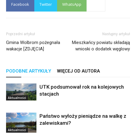
Facebook
Twitter
WhatsApp
Poprzedni artykuł
Następny artykuł
Gmina Wolbrom pożegnała
Mieszkańcy powiatu składają
wakacje [ZDJĘCIA]
wnioski o dodatek węglowy
PODOBNE ARTYKUŁY
WIĘCEJ OD AUTORA
UTK podsumował rok na kolejowych
stacjach
Aktualności
Państwo wyłoży pieniądze na walkę z
zalewiskami?
Aktualności