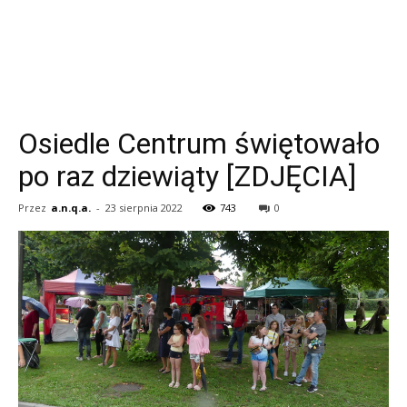
Osiedle Centrum świętowało
po raz dziewiąty [ZDJĘCIA]
Przez
a.n.q.a.
-
23 sierpnia 2022
743
0