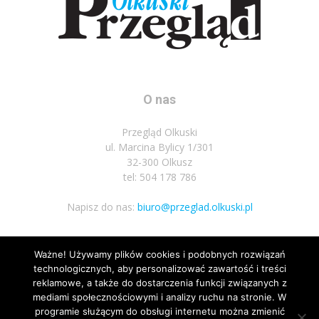
O nas
Przegląd Olkuski
ul. Marcina Bylicy 1/301
32-300 Olkusz
tel: 504 178 786
Napisz do nas:
biuro@przeglad.olkuski.pl
Ważne! Używamy plików cookies i podobnych rozwiązań
Podążaj za nami
technologicznych, aby personalizować zawartość i treści
reklamowe, a także do dostarczenia funkcji związanych z
mediami społecznościowymi i analizy ruchu na stronie. W
programie służącym do obsługi internetu można zmienić