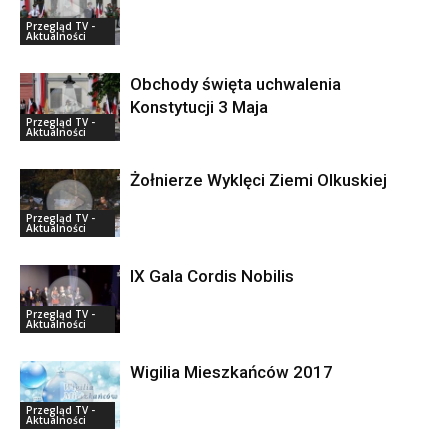
Przegląd TV -
Aktualności
Obchody święta uchwalenia
Konstytucji 3 Maja
Przegląd TV -
Aktualności
Żołnierze Wyklęci Ziemi Olkuskiej
Przegląd TV -
Aktualności
IX Gala Cordis Nobilis
Przegląd TV -
Aktualności
Wigilia Mieszkańców 2017
Przegląd TV -
Aktualności