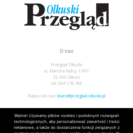
O nas
Przegląd Olkuski
ul. Marcina Bylicy 1/301
32-300 Olkusz
tel: 504 178 786
Napisz do nas:
biuro@przeglad.olkuski.pl
Ważne! Używamy plików cookies i podobnych rozwiązań
Podążaj za nami
technologicznych, aby personalizować zawartość i treści
reklamowe, a także do dostarczenia funkcji związanych z