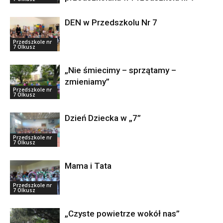
DEN w Przedszkolu Nr 7
Przedszkole nr
7 Olkusz
„Nie śmiecimy – sprzątamy –
zmieniamy”
Przedszkole nr
7 Olkusz
Dzień Dziecka w „7”
Przedszkole nr
7 Olkusz
Mama i Tata
Przedszkole nr
7 Olkusz
„Czyste powietrze wokół nas”