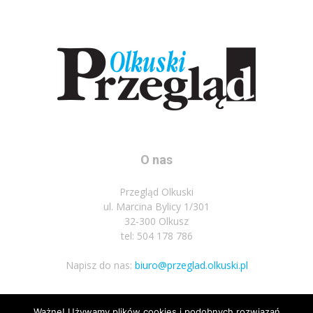
O nas
Przegląd Olkuski
ul. Marcina Bylicy 1/301
32-300 Olkusz
tel: 504 178 786
Napisz do nas:
biuro@przeglad.olkuski.pl
Ważne! Używamy plików cookies i podobnych rozwiązań