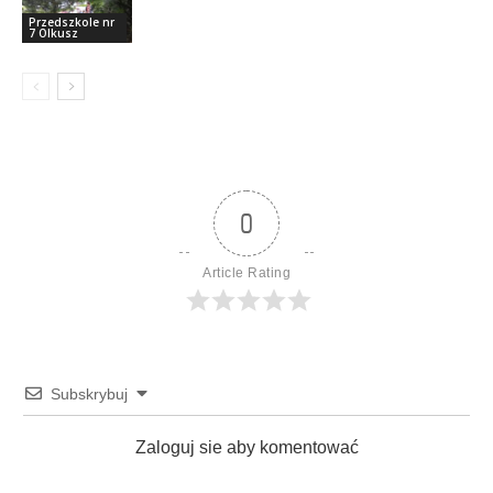
Przedszkole nr
7 Olkusz
0
Article Rating
Subskrybuj
Zaloguj sie aby komentować