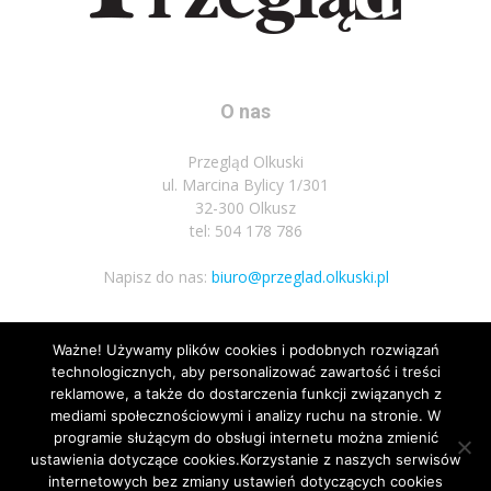
O nas
Przegląd Olkuski
ul. Marcina Bylicy 1/301
32-300 Olkusz
tel: 504 178 786
Napisz do nas:
biuro@przeglad.olkuski.pl
Ważne! Używamy plików cookies i podobnych rozwiązań
Podążaj za nami
technologicznych, aby personalizować zawartość i treści
reklamowe, a także do dostarczenia funkcji związanych z
mediami społecznościowymi i analizy ruchu na stronie. W
programie służącym do obsługi internetu można zmienić
ustawienia dotyczące cookies.Korzystanie z naszych serwisów
internetowych bez zmiany ustawień dotyczących cookies