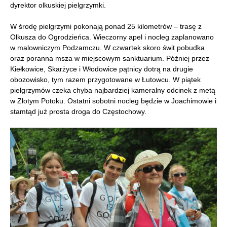
dyrektor olkuskiej pielgrzymki.
W środę pielgrzymi pokonają ponad 25 kilometrów – trasę z
Olkusza do Ogrodzieńca. Wieczorny apel i nocleg zaplanowano
w malowniczym Podzamczu. W czwartek skoro świt pobudka
oraz poranna msza w miejscowym sanktuarium. Później przez
Kiełkowice, Skarżyce i Włodowice pątnicy dotrą na drugie
obozowisko, tym razem przygotowane w Łutowcu. W piątek
pielgrzymów czeka chyba najbardziej kameralny odcinek z metą
w Złotym Potoku. Ostatni sobotni nocleg będzie w Joachimowie i
stamtąd już prosta droga do Częstochowy.