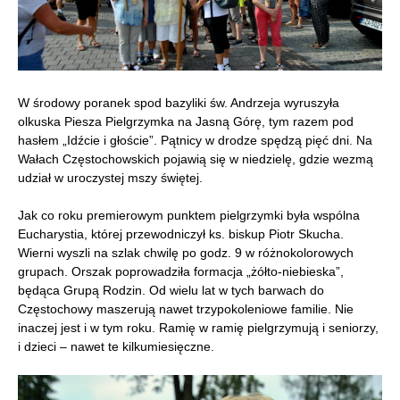
W środowy poranek spod bazyliki św. Andrzeja wyruszyła
olkuska Piesza Pielgrzymka na Jasną Górę, tym razem pod
hasłem „Idźcie i głoście”. Pątnicy w drodze spędzą pięć dni. Na
Wałach Częstochowskich pojawią się w niedzielę, gdzie wezmą
udział w uroczystej mszy świętej.
Jak co roku premierowym punktem pielgrzymki była wspólna
Eucharystia, której przewodniczył ks. biskup Piotr Skucha.
Wierni wyszli na szlak chwilę po godz. 9 w różnokolorowych
grupach. Orszak poprowadziła formacja „żółto-niebieska”,
będąca Grupą Rodzin. Od wielu lat w tych barwach do
Częstochowy maszerują nawet trzypokoleniowe familie. Nie
inaczej jest i w tym roku. Ramię w ramię pielgrzymują i seniorzy,
i dzieci – nawet te kilkumiesięczne.