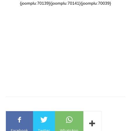
{joomplu:70139}{joomplu:70141}{joomplu:70039}
Facebook
Twitter
WhatsApp