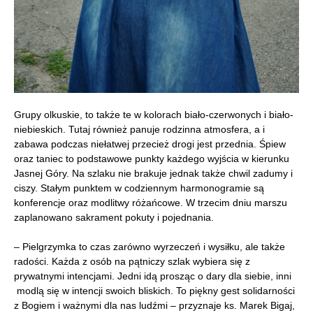
Grupy olkuskie, to także te w kolorach biało-czerwonych i biało-
niebieskich. Tutaj również panuje rodzinna atmosfera, a i
zabawa podczas niełatwej przecież drogi jest przednia. Śpiew
oraz taniec to podstawowe punkty każdego wyjścia w kierunku
Jasnej Góry. Na szlaku nie brakuje jednak także chwil zadumy i
ciszy. Stałym punktem w codziennym harmonogramie są
konferencje oraz modlitwy różańcowe. W trzecim dniu marszu
zaplanowano sakrament pokuty i pojednania.
– Pielgrzymka to czas zarówno wyrzeczeń i wysiłku, ale także
radości. Każda z osób na pątniczy szlak wybiera się z
prywatnymi intencjami. Jedni idą prosząc o dary dla siebie, inni
modlą się w intencji swoich bliskich. To piękny gest solidarności
z Bogiem i ważnymi dla nas ludźmi – przyznaje ks. Marek Bigaj,