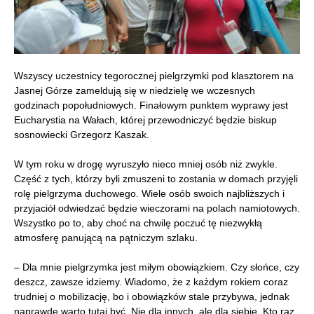
Wszyscy uczestnicy tegorocznej pielgrzymki pod klasztorem na
Jasnej Górze zameldują się w niedzielę we wczesnych
godzinach popołudniowych. Finałowym punktem wyprawy jest
Eucharystia na Wałach, której przewodniczyć będzie biskup
sosnowiecki Grzegorz Kaszak.
W tym roku w drogę wyruszyło nieco mniej osób niż zwykle.
Część z tych, którzy byli zmuszeni to zostania w domach przyjęli
rolę pielgrzyma duchowego. Wiele osób swoich najbliższych i
przyjaciół odwiedzać będzie wieczorami na polach namiotowych.
Wszystko po to, aby choć na chwilę poczuć tę niezwykłą
atmosferę panującą na pątniczym szlaku.
– Dla mnie pielgrzymka jest miłym obowiązkiem. Czy słońce, czy
deszcz, zawsze idziemy. Wiadomo, że z każdym rokiem coraz
trudniej o mobilizację, bo i obowiązków stale przybywa, jednak
naprawdę warto tutaj być. Nie dla innych, ale dla siebie. Kto raz