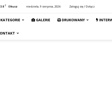
C
23.8
niedziela, 9 sierpnia, 2026
Zaloguj się / Dołącz
Olkusz
KATEGORIE
GALERIE
DRUKOWANY
INTER
ONTAKT