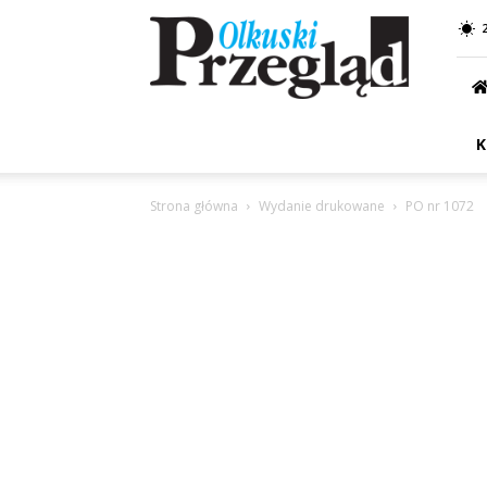
Przegląd
Olkuski
K
Strona główna
Wydanie drukowane
PO nr 1072