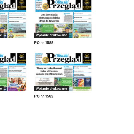
e
Wydanie drukowane
PO nr 1588
e
Wydanie drukowane
PO nr 1583