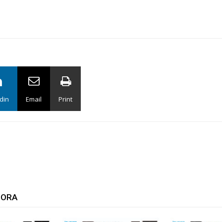
din
Email
Print
TORA