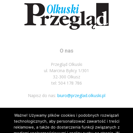
O nas
Przegląd Olkuski
ul. Marcina Bylicy 1/301
32-300 Olkusz
tel: 504 178 786
Napisz do nas:
biuro@przeglad.olkuski.pl
Ważne! Używamy plików cookies i podobnych rozwiązań
Podążaj za nami
technologicznych, aby personalizować zawartość i treści
reklamowe, a także do dostarczenia funkcji związanych z