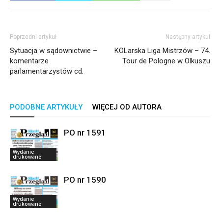
Poprzedni artykuł
Następny artykuł
Sytuacja w sądownictwie –
KOLarska Liga Mistrzów – 74.
komentarze
Tour de Pologne w Olkuszu
parlamentarzystów cd.
PODOBNE ARTYKUŁY
WIĘCEJ OD AUTORA
PO nr 1591
Wydanie
drukowane
PO nr 1590
Wydanie
drukowane