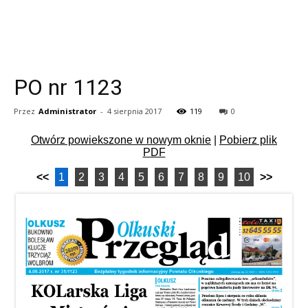
PO nr 1123
Przez
Administrator
-
4 sierpnia 2017
119
0